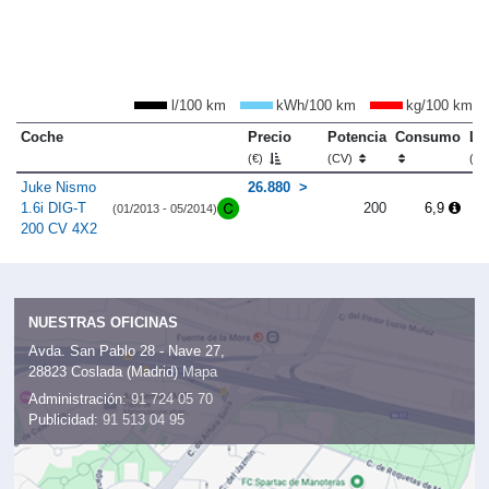
l/100 km
kWh/100 km
kg/100 km
Coche
Precio
Potencia
Consumo
Lo
(€)
(CV)
(m
Juke Nismo
26.880
1.6i DIG-T
200
6,9
(01/2013 - 05/2014)
200 CV 4X2
NUESTRAS OFICINAS
Avda. San Pablo 28 - Nave 27,
28823 Coslada (Madrid)
Mapa
Administración:
91 724 05 70
Publicidad:
91 513 04 95