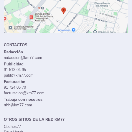
CONTACTOS
Redacción
redaccion@km77.com
Publicidad
91 513 04 95
publi@km77.com
Facturación
91 724 05 70
facturacion@km77.com
Trabaja con nosotros
rrhh@km77.com
OTROS SITIOS DE LA RED KM77
Coches77