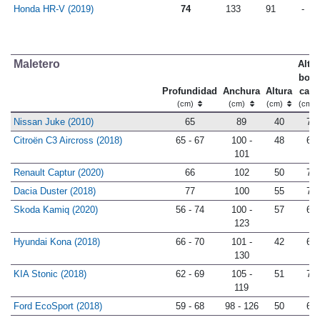
Honda HR-V (2019)
74
133
91
-
Maletero
Altur
bord
Profundidad
Anchura
Altura
carg
(cm)
(cm)
(cm)
(cm)
Nissan Juke (2010)
65
89
40
78
Citroën C3 Aircross (2018)
65 - 67
100 -
48
68
101
Renault Captur (2020)
66
102
50
79
Dacia Duster (2018)
77
100
55
78
Skoda Kamiq (2020)
56 - 74
100 -
57
69
123
Hyundai Kona (2018)
66 - 70
101 -
42
68
130
KIA Stonic (2018)
62 - 69
105 -
51
78
119
Ford EcoSport (2018)
59 - 68
98 - 126
50
64