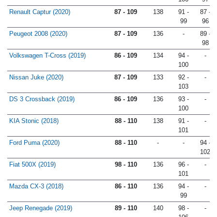
Renault Captur (2020)
87 - 109
138
91 -
87 -
99
96
Peugeot 2008 (2020)
87 - 109
136
-
89 -
98
Volkswagen T-Cross (2019)
86 - 109
134
94 -
-
100
Nissan Juke (2020)
87 - 109
133
92 -
-
103
DS 3 Crossback (2019)
86 - 109
136
93 -
-
100
KIA Stonic (2018)
88 - 110
138
91 -
-
101
Ford Puma (2020)
88 - 110
-
-
94 -
102
Fiat 500X (2019)
98 - 110
136
96 -
-
101
Mazda CX-3 (2018)
86 - 110
136
94 -
-
99
Jeep Renegade (2019)
89 - 110
140
98 -
-