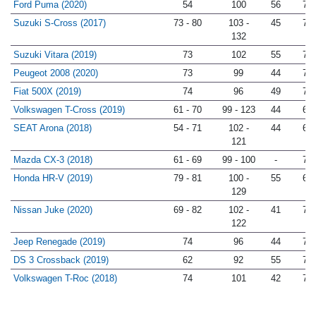
Ford Puma (2020)
54
100
56
78
Suzuki S-Cross (2017)
73 - 80
103 -
45
71
132
Suzuki Vitara (2019)
73
102
55
77
Peugeot 2008 (2020)
73
99
44
72
Fiat 500X (2019)
74
96
49
76
Volkswagen T-Cross (2019)
61 - 70
99 - 123
44
69
SEAT Arona (2018)
54 - 71
102 -
44
69
121
Mazda CX-3 (2018)
61 - 69
99 - 100
-
79
Honda HR-V (2019)
79 - 81
100 -
55
65
129
Nissan Juke (2020)
69 - 82
102 -
41
77
122
Jeep Renegade (2019)
74
96
44
73
DS 3 Crossback (2019)
62
92
55
76
Volkswagen T-Roc (2018)
74
101
42
76