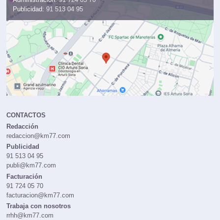
Publicidad:
91 513 04 95
CONTACTOS
Redacción
redaccion@km77.com
Publicidad
91 513 04 95
publi@km77.com
Facturación
91 724 05 70
facturacion@km77.com
Trabaja con nosotros
rrhh@km77.com