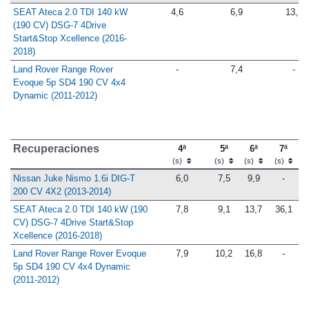
SEAT Ateca 2.0 TDI 140 kW
4,6
6,9
13,2
(190 CV) DSG-7 4Drive
Start&Stop Xcellence (2016-
2018)
Land Rover Range Rover
-
7,4
-
Evoque 5p SD4 190 CV 4x4
Dynamic (2011-2012)
Recuperaciones
4ª
5ª
6ª
7ª
(s)
(s)
(s)
(s)
Nissan Juke Nismo 1.6i DIG-T
6,0
7,5
9,9
-
200 CV 4X2 (2013-2014)
SEAT Ateca 2.0 TDI 140 kW (190
7,8
9,1
13,7
36,1
CV) DSG-7 4Drive Start&Stop
Xcellence (2016-2018)
Land Rover Range Rover Evoque
7,9
10,2
16,8
-
5p SD4 190 CV 4x4 Dynamic
(2011-2012)