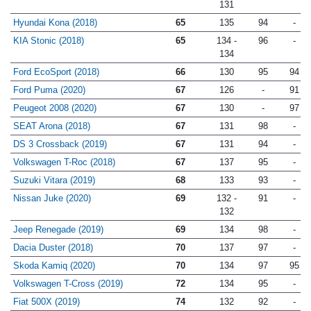
131
Hyundai Kona (2018)
65
135
94
-
KIA Stonic (2018)
65
134 -
96
-
134
Ford EcoSport (2018)
66
130
95
94
Ford Puma (2020)
67
126
-
91
Peugeot 2008 (2020)
67
130
-
97
SEAT Arona (2018)
67
131
98
-
DS 3 Crossback (2019)
67
131
94
-
Volkswagen T-Roc (2018)
67
137
95
-
Suzuki Vitara (2019)
68
133
93
-
Nissan Juke (2020)
69
132 -
91
-
132
Jeep Renegade (2019)
69
134
98
-
Dacia Duster (2018)
70
137
97
-
Skoda Kamiq (2020)
70
134
97
95
Volkswagen T-Cross (2019)
72
134
95
-
Fiat 500X (2019)
74
132
92
-