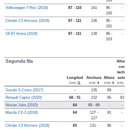
106
Volkswagen T-Roc (2018)
87 - 110
141
96 -
-
105
Citroën C3 Aircross (2018)
87 - 111
136
95 -
-
101
SEAT Arona (2018)
87 - 111
138
96 -
-
103
Segunda fila
Altura
con
techo
Longitud
Anchura
Altura
solar
(cm)
(cm)
(cm)
(cm)
Suzuki S-Cross (2017)
-
135
89
-
Renault Captur (2020)
68 - 51
132
95
93
Nissan Juke (2010)
64
89 - 89
-
-
Mazda CX-3 (2018)
64
127 -
91
-
127
Citroën C3 Aircross (2018)
65
131 -
96
-