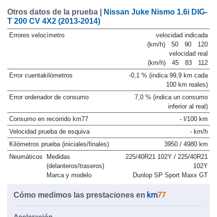
Otros datos de la prueba |
Nissan Juke Nismo 1.6i DIG-
T 200 CV 4X2 (2013-2014)
Errores velocímetro
velocidad indicada
(km/h)
50
90
120
velocidad real
(km/h)
45
83
112
Error cuentakilómetros
-0,1 % (indica 99,9 km cada
100 km reales)
Error ordenador de consumo
7,0 % (indica un consumo
inferior al real)
Consumo en recorrido km77
- l/100 km
Velocidad prueba de esquiva
- km/h
Kilómetros prueba (iniciales/finales)
3950 / 4980 km
Neumáticos
Medidas
225/40R21 102Y / 225/40R21
(delanteros/traseros)
102Y
Marca y modelo
Dunlop SP Sport Maxx GT
Cómo medimos las prestaciones en
Aceleración