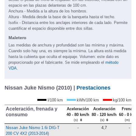
espacio en las plazas delanteras de 100 cm.
Anchura - Medida a la altura de los hombros.
Altura - Medida desde la base de la banqueta hasta el techo.
Isofix - Distancia entre los anclajes interiores de cada lado. Permite
cuantificar el espacio disponible entre dos sillas.
Maletero
Las medidas de anchura y profundidad son las mínima y máxima.
Cuando solo hay una, es siempre la mínima. La altura está medida
hasta la cubierta que oculta el equipaje. Volumen: este dato es
proporcionado por el fabricante. Se mide empleando el
método
VDA.
Nissan Juke Nismo (2010) |
Prestaciones
l/100 km
kWh/100 km
kg/100 km
Aceleración, frenada y
Aceleración
Aceleración
Frenad
consumo
40 - 80 km/h
80 - 120 km/h
60 - 0 km
(s)
(s)
(m)
Nissan Juke Nismo 1.6i DIG-T
-
4,7
-
200 CV 4X2 (2013-2014)