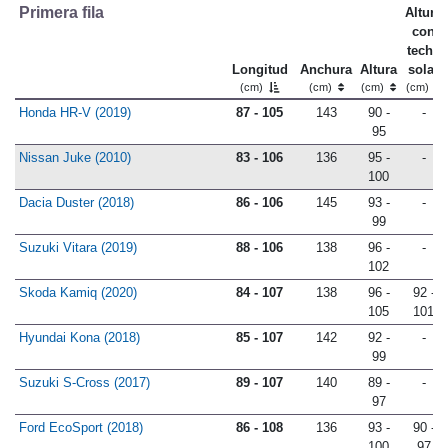
Primera fila
Altura
con
techo
Longitud
Anchura
Altura
solar
(cm)
(cm)
(cm)
(cm)
Honda HR-V (2019)
87 - 105
143
90 -
-
95
Nissan Juke (2010)
83 - 106
136
95 -
-
100
Dacia Duster (2018)
86 - 106
145
93 -
-
99
Suzuki Vitara (2019)
88 - 106
138
96 -
-
102
Skoda Kamiq (2020)
84 - 107
138
96 -
92 -
105
101
Hyundai Kona (2018)
85 - 107
142
92 -
-
99
Suzuki S-Cross (2017)
89 - 107
140
89 -
-
97
Ford EcoSport (2018)
86 - 108
136
93 -
90 -
100
97