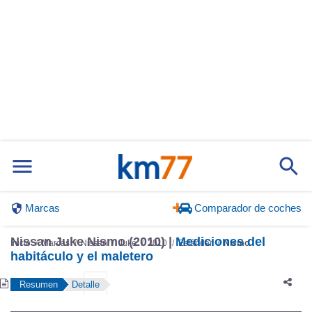
Marcas
Comparador de coches
Nissan Juke Nismo (2010) |
Mediciones del
Inicio
Marcas
Nissan
Juke
2010
Estándar
Nismo
habitáculo y el maletero
Resumen
Detalle