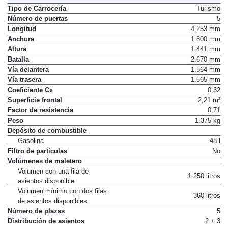
Tipo de Carrocería
Turismo
Número de puertas
5
Longitud
4.253 mm
Anchura
1.800 mm
Altura
1.441 mm
Batalla
2.670 mm
Vía delantera
1.564 mm
Vía trasera
1.565 mm
Coeficiente Cx
0,32
Superficie frontal
2,21 m²
Factor de resistencia
0,71
Peso
1.375 kg
Depósito de combustible
Gasolina
48 l
Filtro de partículas
No
Volúmenes de maletero
Volumen con una fila de
1.250 litros
asientos disponible
Volumen mínimo con dos filas
360 litros
de asientos disponibles
Número de plazas
5
Distribución de asientos
2 + 3