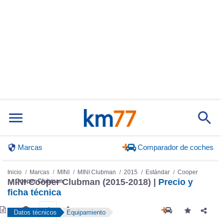
Marcas
Comparador de coches
Inicio
Marcas
MINI
MINI Clubman
2015
Estándar
Cooper
MINI Cooper Clubman (2015-2018) |
Precio y
Cooper Clubman
ficha técnica
Datos técnicos
Equipamiento