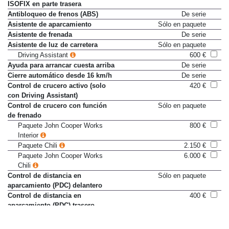
ISOFIX en parte trasera
Antibloqueo de frenos (ABS)
De serie
Asistente de aparcamiento
Sólo en paquete
Asistente de frenada
De serie
Asistente de luz de carretera
Sólo en paquete
Driving Assistant
600 €
Ayuda para arrancar cuesta arriba
De serie
Cierre automático desde 16 km/h
De serie
Control de crucero activo (solo
420 €
con Driving Assistant)
Control de crucero con función
Sólo en paquete
de frenado
Paquete John Cooper Works
800 €
Interior
Paquete Chili
2.150 €
Paquete John Cooper Works
6.000 €
Chili
Control de distancia en
Sólo en paquete
aparcamiento (PDC) delantero
Control de distancia en
400 €
aparcamiento (PDC) trasero
Paquete John Cooper Works
3.300 €
Exterior