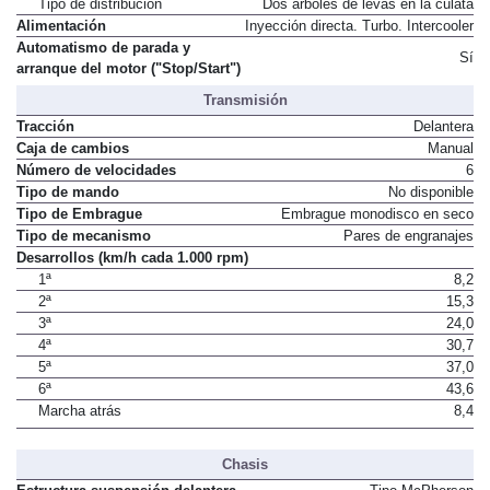
Tipo de distribución
Dos árboles de levas en la culata
Alimentación
Inyección directa. Turbo. Intercooler
Automatismo de parada y
Sí
arranque del motor ("Stop/Start")
Transmisión
Tracción
Delantera
Caja de cambios
Manual
Número de velocidades
6
Tipo de mando
No disponible
Tipo de Embrague
Embrague monodisco en seco
Tipo de mecanismo
Pares de engranajes
Desarrollos (km/h cada 1.000 rpm)
1ª
8,2
2ª
15,3
3ª
24,0
4ª
30,7
5ª
37,0
6ª
43,6
Marcha atrás
8,4
Chasis