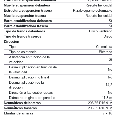
Estructura suspensión delantera
Tipo McPherson
Muelle suspensión delantera
Resorte helicoidal
Estructura suspensión trasera
Paralelogramo deformable
Muelle suspensión trasera
Resorte helicoidal
Barra estabilizadora delantera
Sí
Barra estabilizadora trasera
Sí
Tipo de frenos delanteros
Disco ventilado
Tipo de frenos traseros
Disco
Dirección
Tipo
Cremallera
Tipo de asistencia
Eléctrica
Asistencia en función de la
Sí
velocidad
Desmultiplicacion en función de
No
la velocidad
Desmultiplicación no lineal
No
Desmultiplicación de la
14,2
dirección
Dirección a las cuatro ruedas
No
Diámetro de giro entre paredes
11,3 m
Neumáticos delanteros
205/55 R16 91V
Neumáticos traseros
205/55 R16 91V
Llantas delanteras
7 x 16