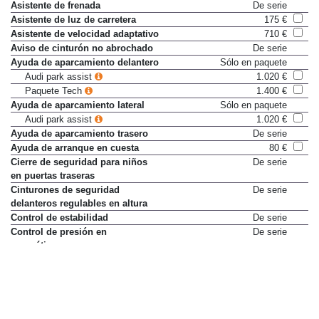
Asistente de frenada
De serie
Asistente de luz de carretera
175 €
Asistente de velocidad adaptativo
710 €
Aviso de cinturón no abrochado
De serie
Ayuda de aparcamiento delantero
Sólo en paquete
Audi park assist
1.020 €
Paquete Tech
1.400 €
Ayuda de aparcamiento lateral
Sólo en paquete
Audi park assist
1.020 €
Ayuda de aparcamiento trasero
De serie
Ayuda de arranque en cuesta
80 €
Cierre de seguridad para niños
De serie
en puertas traseras
Cinturones de seguridad
De serie
delanteros regulables en altura
Control de estabilidad
De serie
Control de presión en
De serie
neumáticos
Control de tracción
De serie
Cámara de visión trasera
455 €
Paquete Tech
1.400 €
Desactivación de airbag del
De serie
pasajero delantero