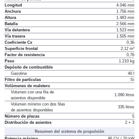
Longitud
4.046 mm
Anchura
1.756 mm
Altura
1.483 mm
Batalla
2.566 mm
Vía delantera
1.523 mm
Vía trasera
1.505 mm
Coeficiente Cx
0,36
Superficie frontal
2,12 m²
Factor de resistencia
0,76
Peso
1.210 kg
Depósito de combustible
Gasolina
40 l
Filtro de partículas
Sí
Volúmenes de maletero
Volumen con una fila de
1.090 litros
asientos disponible
Volumen mínimo con dos filas
335 litros
de asientos disponibles
Número de plazas
5
Distribución de asientos
2 + 3
Resumen del sistema de propulsión
Potencia máxima
95 CV / 70 kW