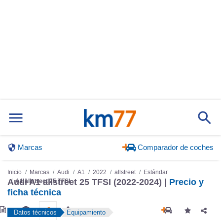
Marcas
Comparador de coches
Inicio
Marcas
Audi
A1
2022
allstreet
Estándar
Audi A1 allstreet 25 TFSI (2022-2024) |
Precio y
A1 allstreet 25 TFSI
ficha técnica
Datos técnicos
Equipamiento