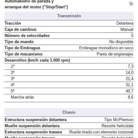
Automatismo de parada y
Sí
arranque del motor ("Stop/Start")
Transmisión
Tracción
Delantera
Caja de cambios
Manual
Número de velocidades
5
Tipo de mando
No disponible
Tipo de Embrague
Embrague monodisco en seco
Tipo de mecanismo
Pares de engranajes
Desarrollos (km/h cada 1.000 rpm)
1ª
7,3
2ª
14,0
3ª
21,4
4ª
31,1
5ª
40,7
Marcha atrás
8,6
Chasis
Estructura suspensión delantera
Tipo McPherson
Muelle suspensión delantera
Resorte helicoidal
Estructura suspensión trasera
Rueda tirada con elemento torsional