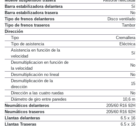
Muelle suspensión trasera
Resorte helicoidal
Barra estabilizadora delantera
Sí
Barra estabilizadora trasera
No
Tipo de frenos delanteros
Disco ventilado
Tipo de frenos traseros
Tambor
Dirección
Tipo
Cremallera
Tipo de asistencia
Eléctrica
Asistencia en función de la
Sí
velocidad
Desmultiplicacion en función de
No
la velocidad
Desmultiplicación no lineal
No
Desmultiplicación de la
15
dirección
Dirección a las cuatro ruedas
No
Diámetro de giro entre paredes
10,6 m
Neumáticos delanteros
205/60 R16 92H
Neumáticos traseros
205/60 R16 92H
Llantas delanteras
6.5 x 16
Llantas Traseras
6.5 x 16