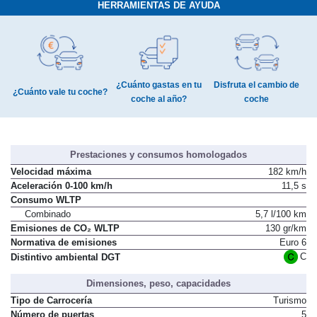
HERRAMIENTAS DE AYUDA
¿Cuánto gastas en tu
Disfruta el cambio de
¿Cuánto vale tu coche?
coche al año?
coche
Prestaciones y consumos homologados
Velocidad máxima
182 km/h
Aceleración 0-100 km/h
11,5 s
Consumo WLTP
Combinado
5,7 l/100 km
Emisiones de CO₂ WLTP
130 gr/km
Normativa de emisiones
Euro 6
C
Distintivo ambiental DGT
Dimensiones, peso, capacidades
Tipo de Carrocería
Turismo
Número de puertas
5