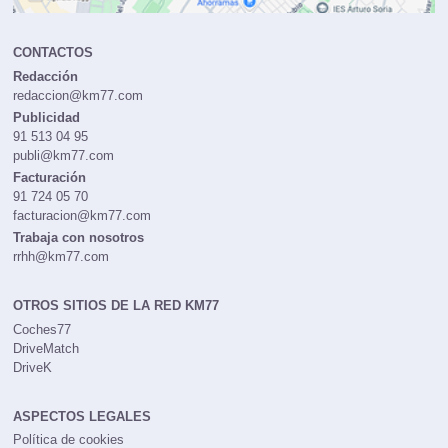
CONTACTOS
Redacción
redaccion@km77.com
Publicidad
91 513 04 95
publi@km77.com
Facturación
91 724 05 70
facturacion@km77.com
Trabaja con nosotros
rrhh@km77.com
OTROS SITIOS DE LA RED KM77
Coches77
DriveMatch
DriveK
ASPECTOS LEGALES
Política de cookies