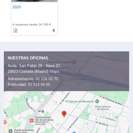
2020
4 versiones desde 26.790 €
NUESTRAS OFICINAS
Avda. San Pablo 28 - Nave 27,
28823 Coslada (Madrid)
Mapa
Administración:
91 724 05 70
Publicidad:
91 513 04 95