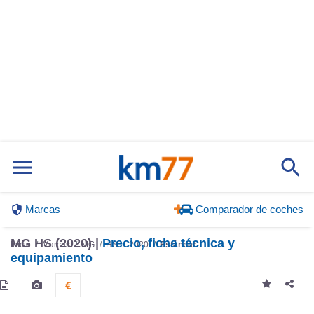
Marcas
Comparador de coches
MG HS (2020) |
Precio, ficha técnica y
Inicio
Marcas
MG
HS
2020
Estándar
equipamiento