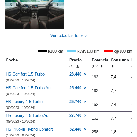
Ver todas las fotos
l/100 km
kWh/100 km
kg/100 km
Coche
Precio
Potencia
Consumo
Lo
(€)
(CV)
(m
HS Comfort 1.5 Turbo
23.440
162
7,4
4.
(09/2023 - 10/2024)
HS Comfort 1.5 Turbo Aut.
25.440
162
7,7
4.
(09/2023 - 10/2024)
HS Luxury 1.5 Turbo
25.740
162
7,4
4.
(09/2023 - 10/2024)
HS Luxury 1.5 Turbo Aut.
27.740
162
7,7
4.
(09/2023 - 10/2024)
HS Plug-In Hybrid Comfort
32.440
258
1,8
4.
(10/2023 - 09/2024)