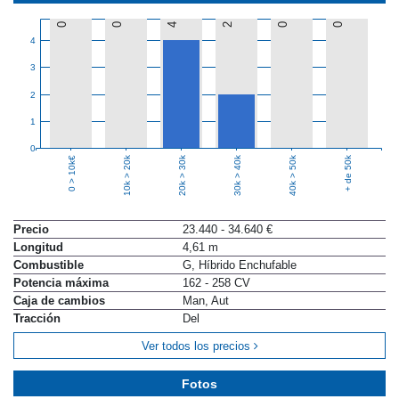
0
0
4
2
0
0
4
3
2
1
0
10k > 20k
20k > 30k
30k > 40k
40k > 50k
+ de 50k
0 > 10k€
Precio
23.440 - 34.640 €
Longitud
4,61 m
Combustible
G, Híbrido Enchufable
Potencia máxima
162 - 258 CV
Caja de cambios
Man, Aut
Tracción
Del
Ver todos los precios
Fotos