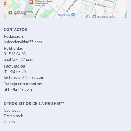
CONTACTOS
Redacción
redaccion@km77.com
Publicidad
91 513 04 95
publi@km77.com
Facturación
91 724 05 70
facturacion@km77.com
Trabaja con nosotros
rrhh@km77.com
OTROS SITIOS DE LA RED KM77
Coches77
DriveMatch
DriveK