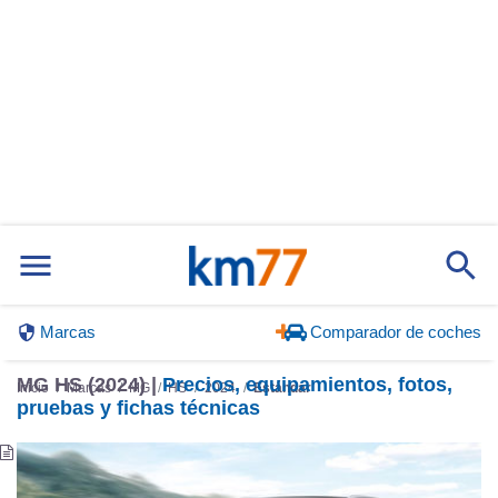
Marcas
Comparador de coches
MG HS (2024) |
Precios, equipamientos, fotos,
Inicio
Marcas
MG
HS
2024
Estándar
pruebas y fichas técnicas