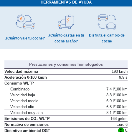
HERRAMIENTAS DE AYUDA
¿Cuánto gastas en tu
Disfruta el cambio de
¿Cuánto vale tu coche?
coche al año?
coche
Prestaciones y consumos homologados
Velocidad máxima
190 km/h
Aceleración 0-100 km/h
9,9 s
Consumo WLTP
Combinado
7,4 l/100 km
Velocidad baja
8,8 l/100 km
Velocidad media
6,9 l/100 km
Velocidad alta
6,5 l/100 km
Velocidad muy alta
8,1 l/100 km
Emisiones de CO₂ WLTP
168 gr/km
Normativa de emisiones
Euro 6
C
Distintivo ambiental DGT