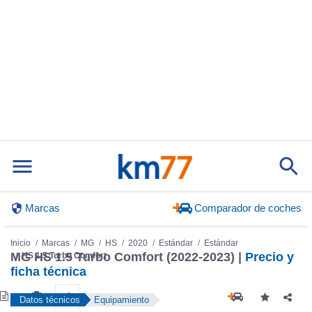
Marcas
Comparador de coches
Inicio
Marcas
MG
HS
2020
Estándar
Estándar
MG HS 1.5 Turbo Comfort (2022-2023) |
Precio y
HS 1.5 Turbo Comfort
ficha técnica
Datos técnicos
Equipamiento