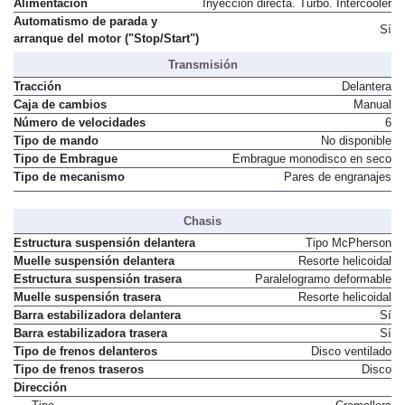
Alimentación
Inyección directa. Turbo. Intercooler
Automatismo de parada y
Sí
arranque del motor ("Stop/Start")
Transmisión
Tracción
Delantera
Caja de cambios
Manual
Número de velocidades
6
Tipo de mando
No disponible
Tipo de Embrague
Embrague monodisco en seco
Tipo de mecanismo
Pares de engranajes
Chasis
Estructura suspensión delantera
Tipo McPherson
Muelle suspensión delantera
Resorte helicoidal
Estructura suspensión trasera
Paralelogramo deformable
Muelle suspensión trasera
Resorte helicoidal
Barra estabilizadora delantera
Sí
Barra estabilizadora trasera
Sí
Tipo de frenos delanteros
Disco ventilado
Tipo de frenos traseros
Disco
Dirección