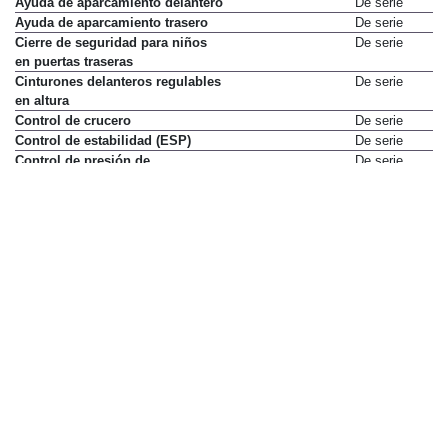
Ayuda de aparcamiento delantero
De serie
Ayuda de aparcamiento trasero
De serie
Cierre de seguridad para niños
De serie
en puertas traseras
Cinturones delanteros regulables
De serie
en altura
Control de crucero
De serie
Control de estabilidad (ESP)
De serie
Control de presión de
De serie
neumáticos
Control de tracción
De serie
Cámara de visión trasera
De serie
Desactivación de airbag del
De serie
pasajero delantero
Detector de vehículos en ángulo
De serie
muerto
Distribución electrónica de
De serie
frenado (EBD)
Faros antiniebla
De serie
Fijaciones ISOFIX en las plazas
De serie
traseras
Limpialuneta
De serie
Llamada de emergencia (E-CALL)
De serie