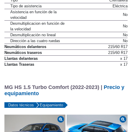
Tipo
Cremallera
Tipo de asistencia
Eléctrica
Asistencia en función de la
No
velocidad
Desmultiplicacion en función de
No
la velocidad
Desmultiplicación no lineal
No
Dirección a las cuatro ruedas
No
Neumáticos delanteros
215/60 R17
Neumáticos traseros
215/60 R17
Llantas delanteras
x 17
Llantas Traseras
x 17
MG HS 1.5 Turbo Comfort (2022-2023) |
Precio y
equipamiento
Datos técnicos
Equipamiento