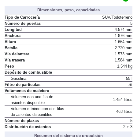
Dimensiones, peso, capacidades
Tipo de Carrocería
SUV/Todoterreno
Número de puertas
5
Longitud
4.574 mm
Anchura
1.876 mm
Altura
1.664 mm
Batalla
2.720 mm
Vía delantera
1.573 mm
Vía trasera
1.584 mm
Peso
1.544 kg
Depósito de combustible
Gasolina
55 l
Filtro de partículas
Sí
Volúmenes de maletero
Volumen con una fila de
1.454 litros
asientos disponible
Volumen mínimo con dos filas
463 litros
de asientos disponibles
Número de plazas
5
Distribución de asientos
2 + 3
Resumen del sistema de propulsión