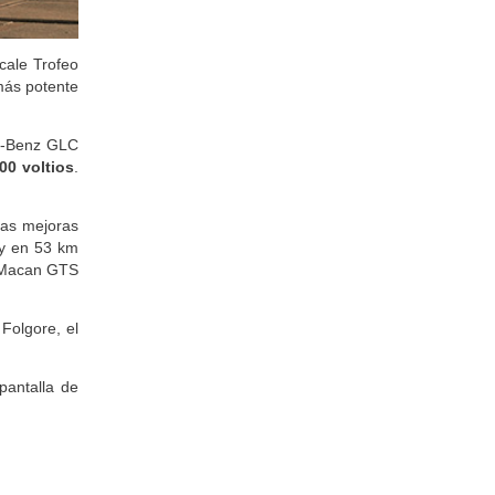
cale Trofeo
más potente
es-Benz GLC
00 voltios
.
las mejoras
 y en 53 km
l Macan GTS
 Folgore, el
pantalla de