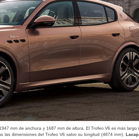
1947 mm de anchura y 1687 mm de altura. El Trofeo V6 es más largo
s las dimensiones del Trofeo V6 salvo su longitud (4874 mm).
La
cap