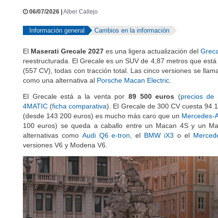
06/07/2026 |
Alber Callejo
Información general
Cambios en la información
El
Maserati Grecale 2027
es una ligera actualización del
Greca
reestructurada. El Grecale es un SUV de 4,87 metros que está 
(557 CV), todas con tracción total. Las cinco versiones se lla
como una alternativa al
Porsche Macan Electric
.
El Grecale está a la venta por
89 500 euros
(
precios de
4MATIC
(
ficha comparativa
). El Grecale de 300 CV cuesta 94
(desde 143 200 euros) es mucho más caro que un
Mercedes-
100 euros) se queda a caballo entre un Macan 4S y un M
alternativas como
Audi Q6 e-tron
, el
BMW iX3
o el
Mercede
versiones V6 y Modena V6.