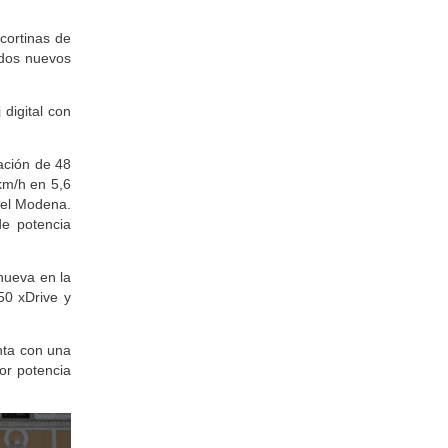
cortinas de
y dos nuevos
 digital con
ación de 48
m/h en 5,6
 el Modena.
de potencia
nueva en la
0 xDrive y
nta con una
or potencia