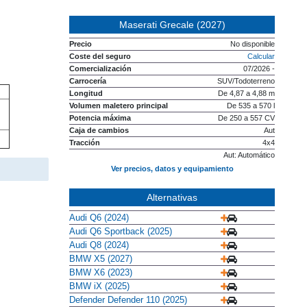
Maserati Grecale (2027)
Precio
No disponible
Coste del seguro
Calcular
Comercialización
07/2026 -
Carrocería
SUV/Todoterreno
Longitud
De 4,87 a 4,88 m
Volumen maletero principal
De 535 a 570 l
Potencia máxima
De 250 a 557 CV
Caja de cambios
Aut
Tracción
4x4
Aut: Automático
Ver precios, datos y equipamiento
Alternativas
Audi Q6 (2024)
Audi Q6 Sportback (2025)
Audi Q8 (2024)
BMW X5 (2027)
BMW X6 (2023)
BMW iX (2025)
Defender Defender 110 (2025)