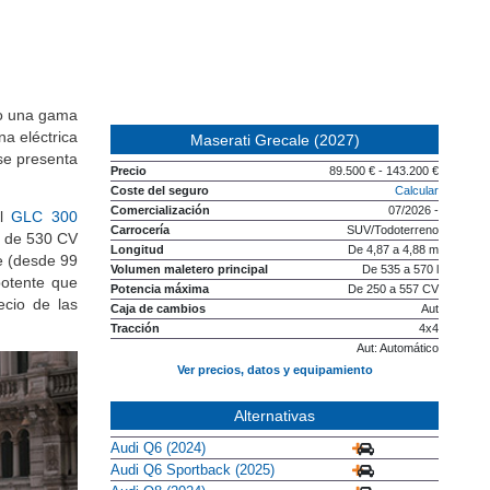
mo una gama
a eléctrica
Maserati Grecale (2027)
 se presenta
Precio
89.500 € - 143.200 €
Coste del seguro
Calcular
Comercialización
07/2026 -
el
GLC 300
Carrocería
SUV/Todoterreno
6 de 530 CV
Longitud
De 4,87 a 4,88 m
re (desde 99
Volumen maletero principal
De 535 a 570 l
otente que
Potencia máxima
De 250 a 557 CV
cio de las
Caja de cambios
Aut
Tracción
4x4
Aut: Automático
Ver precios, datos y equipamiento
Alternativas
Audi Q6 (2024)
Audi Q6 Sportback (2025)