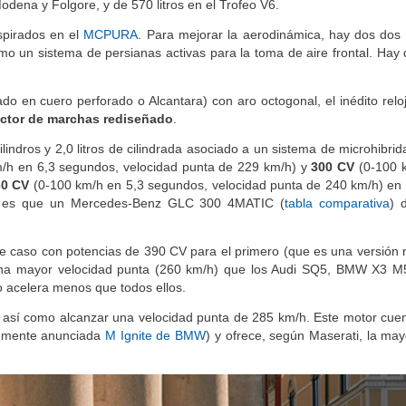
Modena y Folgore, y de 570 litros en el Trofeo V6.
spirados en el
MCPURA
. Para mejorar la aerodinámica, hay dos dos 
como un sistema de persianas activas para la toma de aire frontal. Ha
do en cuero perforado o Alcantara) con aro octogonal, el inédito reloj
ector de marchas rediseñado
.
indros y 2,0 litros de cilindrada asociado a un sistema de microhibrid
/h en 6,3 segundos, velocidad punta de 229 km/h) y
300 CV
(0-100 k
30 CV
(0-100 km/h en 5,3 segundos, velocidad punta de 240 km/h) en
ón es que un Mercedes-Benz GLC 300 4MATIC (
tabla comparativa
) 
te caso con potencias de 390 CV para el primero (que es una versión 
na mayor velocidad punta (260 km/h) que los Audi SQ5, BMW X3 M5
o acelera menos que todos ellos.
 así como alcanzar una velocidad punta de 285 km/h. Este motor cue
ntemente anunciada
M Ignite de BMW
) y ofrece, según Maserati, la may