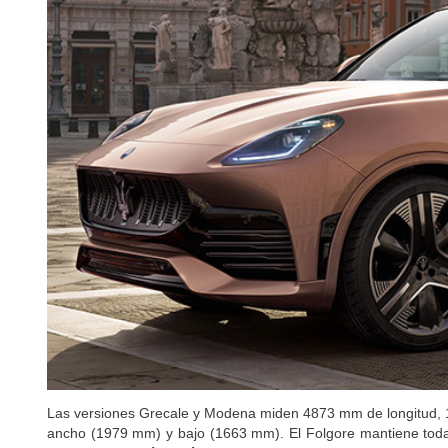
Las versiones Grecale y Modena miden 4873 mm de longitud, 
ancho (1979 mm) y bajo (1663 mm). El Folgore mantiene toda