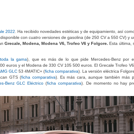
le 2022
. Ha recibido novedades estéticas y de equipamiento, así co
disponible con cuatro versiones de gasolina (de 250 CV a 550 CV) y un
man
Grecale, Modena, Modena V6, Trofeo V6 y Folgore.
Esta última,
 toda la gama
), que es más de lo que pide Mercedes-Benz por 
 100 euros y el Modena de 330 CV 105 500 euros. El Grecale Trofeo V
AMG GLC
53 4MATIC+ (
ficha comparativa
). La versión eléctrica Folgo
acan GTS (
ficha comparativa
). Es más cara, aunque también más p
s-Benz GLC Eléctrico
(
ficha comparativa
). De momento no hay pre