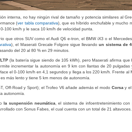
n interna, no hay ningún rival de tamaño y potencia similares al Gre
ormance (
ver tabla comparativa
), que es híbrido enchufable y mucho 
l 0-100 km/h y le saca 10 km/h de velocidad punta.
trario que otros SUV como el Audi Q6 e-tron, el BMW iX3 o el Merced
rativa
), el Maserati Grecale Folgore sigue llevando
un sistema de 4
asando del 20 al 80 % en 29 minutos.
WLTP
(la batería sigue siendo de 105 kWh), pero Maserati afirma que 
ermite incrementar la autonomía en 9 km con llantas de 20 pulgadas
 Hace el 0-100 km/h en 4,1 segundos y llega a los 220 km/h. Frente a
re es más lento y tiene 5 km menos de autonomía.
GT, Off-Road y Sport); el Trofeo V6 añade además el modo
Corsa
y el
 la autonomía.
mo
la suspensión neumática
, el sistema de infoentretenimiento con 
rollado con Sonus Fabes, el cual cuenta con un total de 21 altavoces.