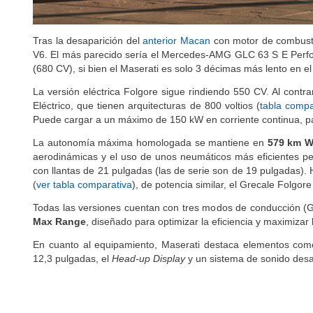
Tras la desaparición del
anterior Macan
con motor de combustió
V6. El más parecido sería el Mercedes-AMG GLC 63 S E Perf
(680 CV), si bien el Maserati es solo 3 décimas más lento en e
La versión eléctrica Folgore sigue rindiendo 550 CV. Al con
Eléctrico, que tienen arquitecturas de 800 voltios (
tabla compa
Puede cargar a un máximo de 150 kW en corriente continua, p
La autonomía máxima homologada se mantiene en
579 km 
aerodinámicas y el uso de unos neumáticos más eficientes p
con llantas de 21 pulgadas (las de serie son de 19 pulgadas).
(
ver tabla comparativa
), de potencia similar, el Grecale Folgo
Todas las versiones cuentan con tres modos de conducción (
Max Range
, diseñado para optimizar la eficiencia y maximizar
En cuanto al equipamiento, Maserati destaca elementos co
12,3 pulgadas, el
Head-up Display
y un sistema de sonido desar