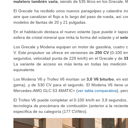
maletero también varía
, siendo de 535 litros en los Grecale, 
El Grecale ha recibido unos nuevos paragolpes y calandra in
aire que canalizan el flujo a lo largo del paso de rueda, así 
modelos de llantas de 20 y 21 pulgadas.
En el habitáculo destaca el nuevo volante (que puede ir tapiza
esfera de cristal mineral que imita la forma del volante y el
sel
Los Grecale y Modena equipan un motor de gasolina, cuatro cil
V. Este propulsor se ofrece en versiones de
250 CV
(0-100 km
segundos, velocidad punta de 229 km/h) en el Grecale y de
3
La variante de acceso es más lenta en todas las medici
equivalente.
Los Modena V6 y Trofeo V6 montan un
3,0 V6 biturbo
, en es
gama), y de 530 CV para el segundo. El Modena V6 tiene u
Mercedes-AMG GLC 53 4MATIC+ (
ver tabla comparativa
), per
El Trofeo V6 puede completar el 0-100 km/h en 3,8 segundos,
tecnología de precámara de combustión (anterior a la recie
específica de su categoría (177 CV/litro).