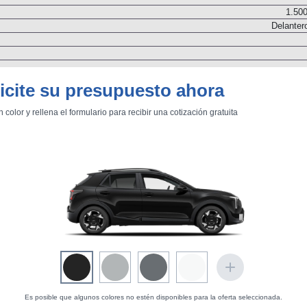
1.500
Delanter
icite su presupuesto ahora
n color y rellena el formulario para recibir una cotización gratuita
Dos árboles de levas
Inyección directa. Turbo
Transmisión
N
Embrague monodi
Pares d
Es posible que algunos colores no estén disponibles para la oferta seleccionada.