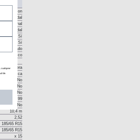
o McPherson
te helicoidal
to torsional
te helicoidal
Sí
Sí
co ventilado
Disco
Cremallera
, cualquier
Eléctrica
ud de
No
No
No
12,99
No
10,4 m
2,52
185/65 R15
185/65 R15
x 15