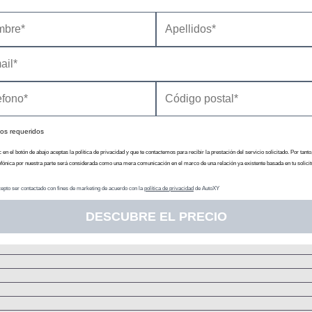
Chasis
Tip
Resor
Rueda tirada con elemen
Resor
Dis
os requeridos
c en el botón de abajo aceptas la política de privacidad y que te contactemos para recibir la prestación del servicio solicitado. Por tanto
efónica por nuestra parte será considerada como una mera comunicación en el marco de una relación ya existente basada en tu solicit
epto ser contactado con fines de marketing de acuerdo con la
política de privacidad
de AutoXY
DESCUBRE EL PRECIO