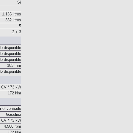
Sí
1.135 litros
332 litros
5
2 + 3
o disponible
o disponible
o disponible
183 mm
o disponible
 CV / 73 kW
172 Nm
r el vehículo
Gasolina
 CV / 73 kW
4.500 rpm
172 Nm