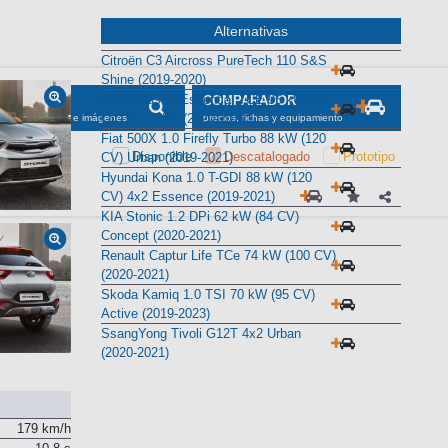
Alternativas
Citroën C3 Aircross PureTech 110 S&S
Shine (2019-2020)
Dacia Duster Essential TCE 96 kW (130
CV) 4x2 GPF (2020-2021)
Fiat 500X 1.0 Firefly Turbo 88 kW (120
CV) Urban (2019-2021)
Hyundai Kona 1.0 T-GDI 88 kW (120
CV) 4x2 Essence (2019-2021)
KIA Stonic 1.2 DPi 62 kW (84 CV)
Concept (2020-2021)
Renault Captur Life TCe 74 kW (100 CV)
(2020-2021)
Skoda Kamiq 1.0 TSI 70 kW (95 CV)
Active (2019-2023)
SsangYong Tivoli G12T 4x2 Urban
(2020-2021)
179 km/h