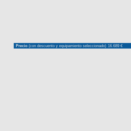
Precio
(con descuento y equipamiento seleccionado)
16.689 €
MARCAS
REVISTA/BLOG
OTRA
Inicio
Marcas
KIA
Stonic
2018
Estándar
Concept
Stonic 
Información
Fotos
Precios, datos y equipami