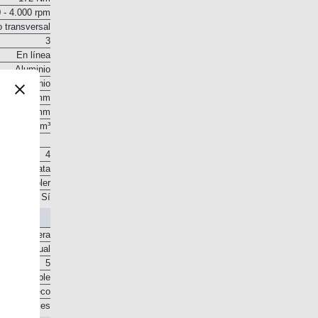
 - 4.000 rpm
o transversal
3
En línea
Aluminio
Aluminio
71 mm
84 mm
998 cm³
4
 en la culata
. Intercooler
Sí
Delantera
Manual
5
o disponible
sco en seco
e engranajes