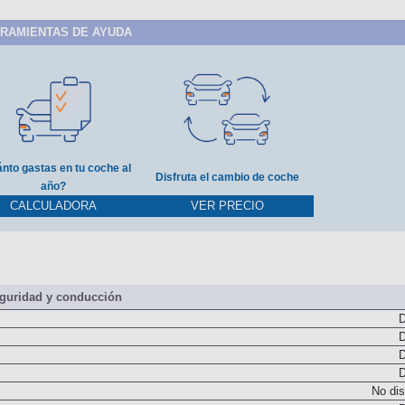
RAMIENTAS DE AYUDA
nto gastas en tu coche al
Disfruta el cambio de coche
año?
CALCULADORA
VER PRECIO
guridad y conducción
D
D
D
D
No dis