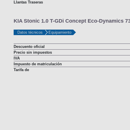
Llantas Traseras
KIA Stonic 1.0 T-GDi Concept Eco-Dynamics 73
Datos técnicos
Equipamiento
Descuento oficial
Precio sin impuestos
IVA
Impuesto de matriculación
Tarifa de