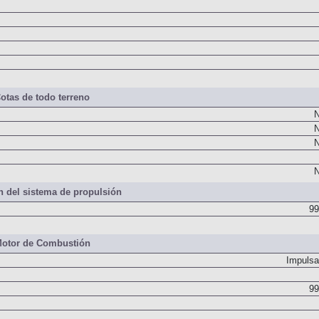
otas de todo terreno
N
N
N
N
 del sistema de propulsión
99
otor de Combustión
Impulsa
99