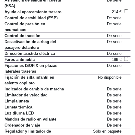
Asistencia de salida en cuesta
De serie
(HSA)
Ayuda al aparcamiento trasero
214 €
Control de estabilidad (ESP)
De serie
Control de presión en
De serie
neumáticos
Control de tracción
De serie
Desactivación de airbag del
De serie
pasajero delantero
Dirección asistida eléctrica
De serie
Faros antiniebla
189 €
Fijaciones ISOFIX en plazas
De serie
laterales traseras
Fijación de silla infantil en
No disponible
asiento copiloto
Indicador de cambio de marcha
De serie
Limitador de velocidad
De serie
Limpialuneta
De serie
Luneta térmica
De serie
Luz diurna LED
De serie
Mandos de radio en volante
De serie
Ordenador de viaje
De serie
Regulador y limitador de
Sólo en paquete