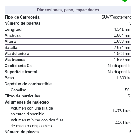
Dimensiones, peso, capacidades
Tipo de Carrocería
SUV/Todoterreno
Número de puertas
5
Longitud
4.341 mm
Anchura
1.804 mm
Altura
1.693 mm
Batalla
2.674 mm
Vía delantera
1.563 mm
Vía trasera
1.570 mm
Coeficiente Cx
No disponible
Superficie frontal
No disponible
Peso
1.309 kg
Depósito de combustible
Gasolina
50 l
Filtro de partículas
Sí
Volúmenes de maletero
Volumen con una fila de
1.478 litros
asientos disponible
Volumen mínimo con dos filas
445 litros
de asientos disponibles
Número de plazas
5