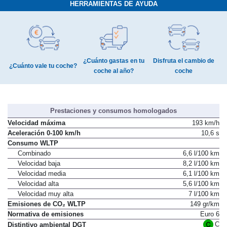
HERRAMIENTAS DE AYUDA
¿Cuánto gastas en tu
Disfruta el cambio de
¿Cuánto vale tu coche?
coche al año?
coche
Prestaciones y consumos homologados
Velocidad máxima
193 km/h
Aceleración 0-100 km/h
10,6 s
Consumo WLTP
Combinado
6,6 l/100 km
Velocidad baja
8,2 l/100 km
Velocidad media
6,1 l/100 km
Velocidad alta
5,6 l/100 km
Velocidad muy alta
7 l/100 km
Emisiones de CO₂ WLTP
149 gr/km
Normativa de emisiones
Euro 6
C
Distintivo ambiental DGT