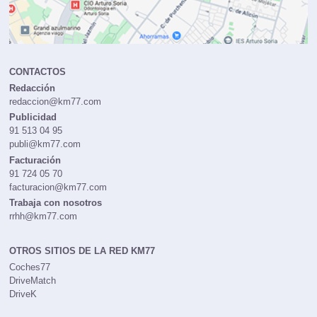
CONTACTOS
Redacción
redaccion@km77.com
Publicidad
91 513 04 95
publi@km77.com
Facturación
91 724 05 70
facturacion@km77.com
Trabaja con nosotros
rrhh@km77.com
OTROS SITIOS DE LA RED KM77
Coches77
DriveMatch
DriveK