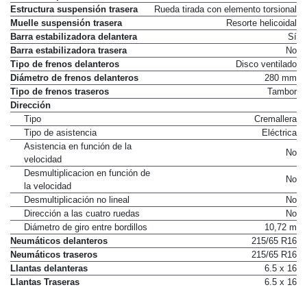
Estructura suspensión trasera
Rueda tirada con elemento torsional
Muelle suspensión trasera
Resorte helicoidal
Barra estabilizadora delantera
Sí
Barra estabilizadora trasera
No
Tipo de frenos delanteros
Disco ventilado
Diámetro de frenos delanteros
280 mm
Tipo de frenos traseros
Tambor
Dirección
Tipo
Cremallera
Tipo de asistencia
Eléctrica
Asistencia en función de la
No
velocidad
Desmultiplicacion en función de
No
la velocidad
Desmultiplicación no lineal
No
Dirección a las cuatro ruedas
No
Diámetro de giro entre bordillos
10,72 m
Neumáticos delanteros
215/65 R16
Neumáticos traseros
215/65 R16
Llantas delanteras
6.5 x 16
Llantas Traseras
6.5 x 16