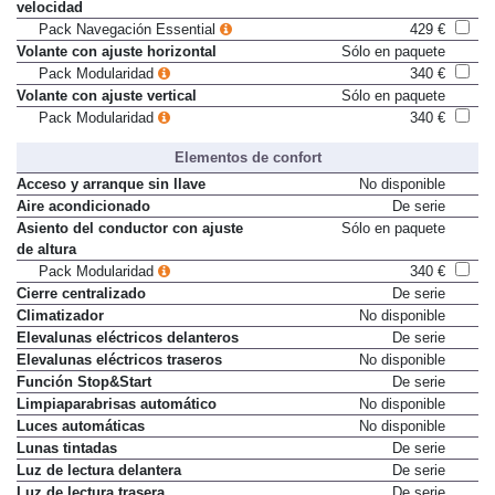
velocidad
Pack Navegación Essential
429 €
Volante con ajuste horizontal
Sólo en paquete
Pack Modularidad
340 €
Volante con ajuste vertical
Sólo en paquete
Pack Modularidad
340 €
Elementos de confort
Acceso y arranque sin llave
No disponible
Aire acondicionado
De serie
Asiento del conductor con ajuste
Sólo en paquete
de altura
Pack Modularidad
340 €
Cierre centralizado
De serie
Climatizador
No disponible
Elevalunas eléctricos delanteros
De serie
Elevalunas eléctricos traseros
No disponible
Función Stop&Start
De serie
Limpiaparabrisas automático
No disponible
Luces automáticas
No disponible
Lunas tintadas
De serie
Luz de lectura delantera
De serie
Luz de lectura trasera
De serie