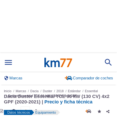
Marcas
Comparador de coches
Inicio
Marcas
Dacia
Duster
2018
Estándar
Essential
Dacia Duster Essential TCE 96 kW (130 CV) 4x2
Duster Essential TCE 96 kW (130 CV) 4x2 GPF
GPF (2020-2021) |
Precio y ficha técnica
Datos técnicos
Equipamiento