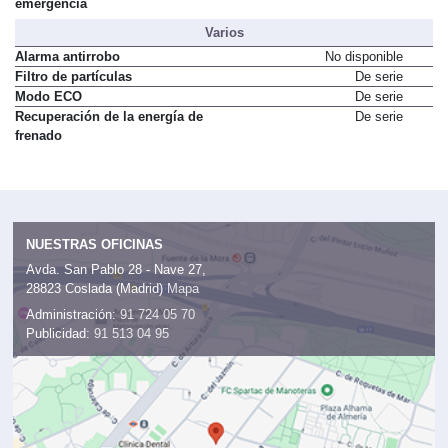
emergencia
Varios
Alarma antirrobo
No disponible
Filtro de partículas
De serie
Modo ECO
De serie
Recuperación de la energía de
De serie
frenado
NUESTRAS OFICINAS
Avda. San Pablo 28 - Nave 27,
28823 Coslada (Madrid)
Mapa
Administración:
91 724 05 70
Publicidad:
91 513 04 95