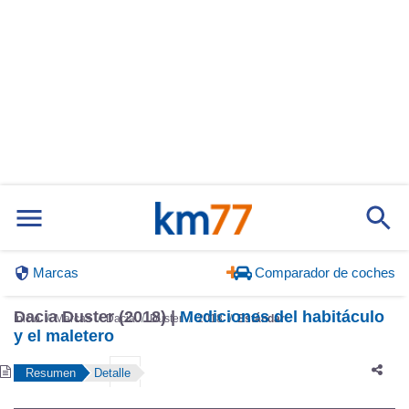
Marcas
Comparador de coches
Dacia Duster (2018) |
Mediciones del habitáculo
Inicio
Marcas
Dacia
Duster
2018
Estándar
y el maletero
Resumen
Detalle