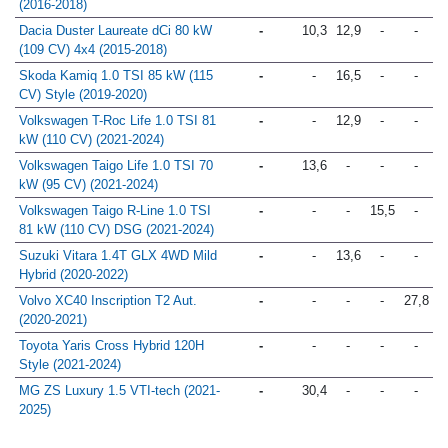
(2016-2018)
Dacia Duster Laureate dCi 80 kW
-
10,3
12,9
-
-
(109 CV) 4x4 (2015-2018)
Skoda Kamiq 1.0 TSI 85 kW (115
-
-
16,5
-
-
CV) Style (2019-2020)
Volkswagen T-Roc Life 1.0 TSI 81
-
-
12,9
-
-
kW (110 CV) (2021-2024)
Volkswagen Taigo Life 1.0 TSI 70
-
13,6
-
-
-
kW (95 CV) (2021-2024)
Volkswagen Taigo R-Line 1.0 TSI
-
-
-
15,5
-
81 kW (110 CV) DSG (2021-2024)
Suzuki Vitara 1.4T GLX 4WD Mild
-
-
13,6
-
-
Hybrid (2020-2022)
Volvo XC40 Inscription T2 Aut.
-
-
-
-
27,8
(2020-2021)
Toyota Yaris Cross Hybrid 120H
-
-
-
-
-
Style (2021-2024)
MG ZS Luxury 1.5 VTI-tech (2021-
-
30,4
-
-
-
2025)