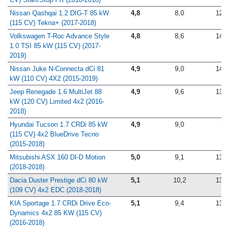
Nissan Qashqai 1.2 DIG-T 85 kW
4,8
8,0
12,6
(115 CV) Tekna+ (2017-2018)
Volkswagen T-Roc Advance Style
4,8
8,6
14,7
1.0 TSI 85 kW (115 CV) (2017-
2019)
Nissan Juke N-Connecta dCi 81
4,9
9,0
14,5
kW (110 CV) 4X2 (2015-2019)
Jeep Renegade 1.6 MultiJet 88
4,9
9,6
13,6
kW (120 CV) Limited 4x2 (2016-
2018)
Hyundai Tucson 1.7 CRDi 85 kW
4,9
9,0
-
(115 CV) 4x2 BlueDrive Tecno
(2015-2018)
Mitsubishi ASX 160 DI-D Motion
5,0
9,1
13,7
(2018-2018)
Dacia Duster Prestige dCi 80 kW
5,1
10,2
13,2
(109 CV) 4x2 EDC (2018-2018)
KIA Sportage 1.7 CRDi Drive Eco-
5,1
9,4
13,7
Dynamics 4x2 85 KW (115 CV)
(2016-2018)