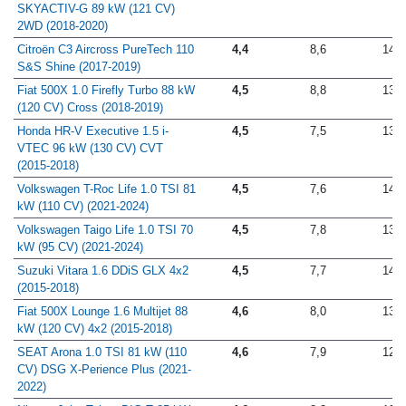
SKYACTIV-G 89 kW (121 CV)
2WD (2018-2020)
Citroën C3 Aircross PureTech 110
4,4
8,6
14,5
S&S Shine (2017-2019)
Fiat 500X 1.0 Firefly Turbo 88 kW
4,5
8,8
13,9
(120 CV) Cross (2018-2019)
Honda HR-V Executive 1.5 i-
4,5
7,5
13,1
VTEC 96 kW (130 CV) CVT
(2015-2018)
Volkswagen T-Roc Life 1.0 TSI 81
4,5
7,6
14,5
kW (110 CV) (2021-2024)
Volkswagen Taigo Life 1.0 TSI 70
4,5
7,8
13,8
kW (95 CV) (2021-2024)
Suzuki Vitara 1.6 DDiS GLX 4x2
4,5
7,7
14,2
(2015-2018)
Fiat 500X Lounge 1.6 Multijet 88
4,6
8,0
13,7
kW (120 CV) 4x2 (2015-2018)
SEAT Arona 1.0 TSI 81 kW (110
4,6
7,9
12,9
CV) DSG X-Perience Plus (2021-
2022)