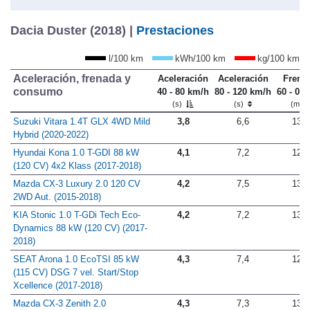
Dacia Duster (2018) |
Prestaciones
l/100 km
kWh/100 km
kg/100 km
Aceleración, frenada y
Aceleración
Aceleración
Frena
consumo
40 - 80 km/h
80 - 120 km/h
60 - 0 
(s)
(s)
(m)
Suzuki Vitara 1.4T GLX 4WD Mild
3,8
6,6
13,6
Hybrid (2020-2022)
Hyundai Kona 1.0 T-GDI 88 kW
4,1
7,2
12,1
(120 CV) 4x2 Klass (2017-2018)
Mazda CX-3 Luxury 2.0 120 CV
4,2
7,5
13,7
2WD Aut. (2015-2018)
KIA Stonic 1.0 T-GDi Tech Eco-
4,2
7,2
13,4
Dynamics 88 kW (120 CV) (2017-
2018)
SEAT Arona 1.0 EcoTSI 85 kW
4,3
7,4
12,9
(115 CV) DSG 7 vel. Start/Stop
Xcellence (2017-2018)
Mazda CX-3 Zenith 2.0
4,3
7,3
13,5