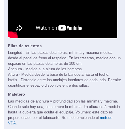
Filas de asientos
Longitud - En las plazas delanteras, mínima y máxima medida
desde el pedal de freno al respaldo. En las traseras, medida con un
espacio en las plazas delanteras de 100 cm.
Anchura - Medida a la altura de los hombros.
Altura - Medida desde la base de la banqueta hasta el techo.
Isofix - Distancia entre los anclajes interiores de cada lado. Permite
cuantificar el espacio disponible entre dos sillas.
Maletero
Las medidas de anchura y profundidad son las mínima y máxima.
Cuando solo hay una, es siempre la mínima. La altura está medida
hasta la cubierta que oculta el equipaje. Volumen: este dato es
proporcionado por el fabricante. Se mide empleando el
método
VDA.