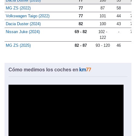
Dacia Duster (2018)
77
100
55
78
MG ZS (2022)
77
87
58
-
Volkswagen Taigo (2022)
77
101
44
76
Dacia Duster (2024)
82
100
43
78
Nissan Juke (2024)
69 - 82
102 -
-
77
122
MG ZS (2025)
82 - 87
93 - 120
46
-
Cómo medimos los coches en