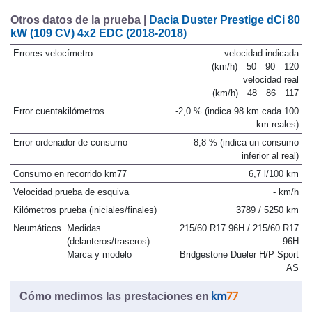
Otros datos de la prueba |
Dacia Duster Prestige dCi 80
kW (109 CV) 4x2 EDC (2018-2018)
Errores velocímetro
velocidad indicada
(km/h)
50
90
120
velocidad real
(km/h)
48
86
117
Error cuentakilómetros
-2,0 % (indica 98 km cada 100
km reales)
Error ordenador de consumo
-8,8 % (indica un consumo
inferior al real)
Consumo en recorrido km77
6,7 l/100 km
Velocidad prueba de esquiva
- km/h
Kilómetros prueba (iniciales/finales)
3789 / 5250 km
Neumáticos
Medidas
215/60 R17 96H / 215/60 R17
(delanteros/traseros)
96H
Marca y modelo
Bridgestone Dueler H/P Sport
AS
Cómo medimos las prestaciones en