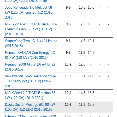
(120 CV) Cross (2018-2019)
Jeep Renegade 1.6 MultiJet 88
9,6
10,9
13,6
-
-
kW (120 CV) Limited 4x2 (2016-
2018)
KIA Sportage 1.7 CRDi Drive Eco-
9,6
12,0
18,5
-
-
Dynamics 4x2 85 KW (115 CV)
(2016-2018)
SsangYong Tivoli G16 4x2 Limited
9,6
14,5
19,1
-
-
(2015-2018)
Renault KADJAR Zen Energy dCi
9,8
11,3
14,8
-
-
81 kW (110 CV) (2015-2018)
Peugeot 2008 Allure 1.6 e-HDi 92
10,2
12,5
-
-
-
(2015-2015)
Volkswagen T-Roc Advance Style
10,3
13,4
19,0
-
-
1.0 TSI 85 kW (115 CV) (2017-
2019)
KIA XCeed 1.0 T-GDi Emotion 88
10,4
14,3
18,5
-
-
kW (120 CV) (2019-2021)
Dacia Duster Prestige dCi 80 kW
10,6
11,1
15,5
-
-
(109 CV) 4x2 EDC (2018-2018)
Citroën C3 Aircross PureTech 110
10,6
14,5
-
-
-