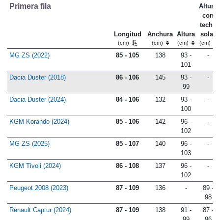
Primera fila
Altura
con
techo
Longitud
Anchura
Altura
solar
(cm)
(cm)
(cm)
(cm)
MG ZS (2022)
85 - 105
138
93 -
-
101
Dacia Duster (2018)
86 - 106
145
93 -
-
99
Dacia Duster (2024)
84 - 106
132
93 -
-
100
KGM Korando (2024)
85 - 106
142
96 -
-
102
MG ZS (2025)
85 - 107
140
96 -
-
103
KGM Tivoli (2024)
86 - 108
137
96 -
-
102
Peugeot 2008 (2023)
87 - 109
136
-
89 -
98
Renault Captur (2024)
87 - 109
138
91 -
87 -
99
96