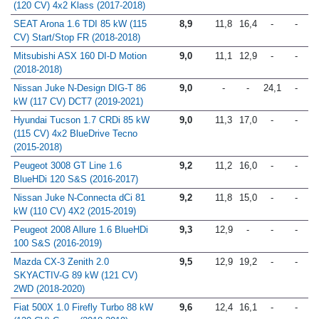
(120 CV) 4x2 Klass (2017-2018)
SEAT Arona 1.6 TDI 85 kW (115
8,9
11,8
16,4
-
-
CV) Start/Stop FR (2018-2018)
Mitsubishi ASX 160 DI-D Motion
9,0
11,1
12,9
-
-
(2018-2018)
Nissan Juke N-Design DIG-T 86
9,0
-
-
24,1
-
kW (117 CV) DCT7 (2019-2021)
Hyundai Tucson 1.7 CRDi 85 kW
9,0
11,3
17,0
-
-
(115 CV) 4x2 BlueDrive Tecno
(2015-2018)
Peugeot 3008 GT Line 1.6
9,2
11,2
16,0
-
-
BlueHDi 120 S&S (2016-2017)
Nissan Juke N-Connecta dCi 81
9,2
11,8
15,0
-
-
kW (110 CV) 4X2 (2015-2019)
Peugeot 2008 Allure 1.6 BlueHDi
9,3
12,9
-
-
-
100 S&S (2016-2019)
Mazda CX-3 Zenith 2.0
9,5
12,9
19,2
-
-
SKYACTIV-G 89 kW (121 CV)
2WD (2018-2020)
Fiat 500X 1.0 Firefly Turbo 88 kW
9,6
12,4
16,1
-
-