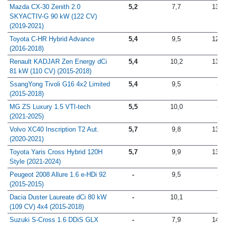
Mazda CX-30 Zenith 2.0
5,2
7,7
13,2
SKYACTIV-G 90 kW (122 CV)
(2019-2021)
Toyota C-HR Hybrid Advance
5,4
9,5
12,8
(2016-2018)
Renault KADJAR Zen Energy dCi
5,4
10,2
13,9
81 kW (110 CV) (2015-2018)
SsangYong Tivoli G16 4x2 Limited
5,4
9,5
-
(2015-2018)
MG ZS Luxury 1.5 VTI-tech
5,5
10,0
-
(2021-2025)
Volvo XC40 Inscription T2 Aut.
5,7
9,8
13,7
(2020-2021)
Toyota Yaris Cross Hybrid 120H
5,7
9,9
13,2
Style (2021-2024)
Peugeot 2008 Allure 1.6 e-HDi 92
-
9,5
-
(2015-2015)
Dacia Duster Laureate dCi 80 kW
-
10,1
-
(109 CV) 4x4 (2015-2018)
Suzuki S-Cross 1.6 DDiS GLX
-
7,9
14,1