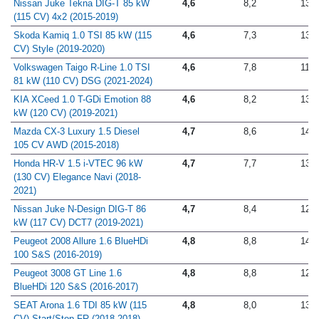
Nissan Juke Tekna DIG-T 85 kW
4,6
8,2
13,5
(115 CV) 4x2 (2015-2019)
Skoda Kamiq 1.0 TSI 85 kW (115
4,6
7,3
13,8
CV) Style (2019-2020)
Volkswagen Taigo R-Line 1.0 TSI
4,6
7,8
11,9
81 kW (110 CV) DSG (2021-2024)
KIA XCeed 1.0 T-GDi Emotion 88
4,6
8,2
13,4
kW (120 CV) (2019-2021)
Mazda CX-3 Luxury 1.5 Diesel
4,7
8,6
14,4
105 CV AWD (2015-2018)
Honda HR-V 1.5 i-VTEC 96 kW
4,7
7,7
13,3
(130 CV) Elegance Navi (2018-
2021)
Nissan Juke N-Design DIG-T 86
4,7
8,4
12,3
kW (117 CV) DCT7 (2019-2021)
Peugeot 2008 Allure 1.6 BlueHDi
4,8
8,8
14,7
100 S&S (2016-2019)
Peugeot 3008 GT Line 1.6
4,8
8,8
12,8
BlueHDi 120 S&S (2016-2017)
SEAT Arona 1.6 TDI 85 kW (115
4,8
8,0
13,1
CV) Start/Stop FR (2018-2018)