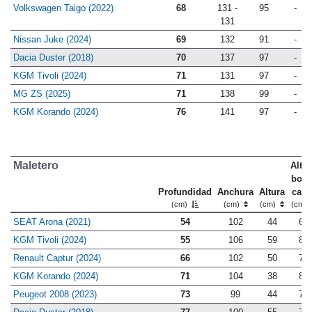
Volkswagen Taigo (2022)
68
131 -
95
-
131
Nissan Juke (2024)
69
132
91
-
Dacia Duster (2018)
70
137
97
-
KGM Tivoli (2024)
71
131
97
-
MG ZS (2025)
71
138
99
-
KGM Korando (2024)
76
141
97
-
Maletero
Altu
bord
Profundidad
Anchura
Altura
carg
(cm)
(cm)
(cm)
(cm)
SEAT Arona (2021)
54
102
44
69
KGM Tivoli (2024)
55
106
59
80
Renault Captur (2024)
66
102
50
79
KGM Korando (2024)
71
104
38
83
Peugeot 2008 (2023)
73
99
44
72