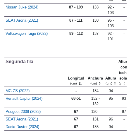
Nissan Juke (2024)
87 - 109
133
92 -
-
103
SEAT Arona (2021)
87 - 111
138
96 -
-
103
Volkswagen Taigo (2022)
89 - 112
137
92 -
-
101
Segunda fila
Altura
con
techo
Longitud
Anchura
Altura
solar
(cm)
(cm)
(cm)
(cm)
MG ZS (2022)
-
134
94
-
Renault Captur (2024)
68-51
132 -
95
93
132
Peugeot 2008 (2023)
67
130 -
-
97
SEAT Arona (2021)
67
131
96
-
Dacia Duster (2024)
67
135
94
-