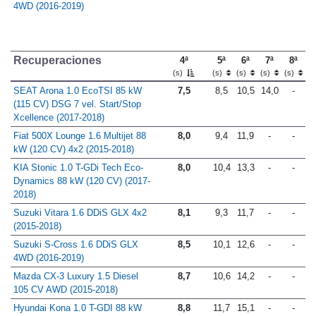
4WD (2016-2019)
Recuperaciones
4ª
5ª
6ª
7ª
8ª
(s)
(s)
(s)
(s)
(s)
SEAT Arona 1.0 EcoTSI 85 kW
7,5
8,5
10,5
14,0
-
(115 CV) DSG 7 vel. Start/Stop
Xcellence (2017-2018)
Fiat 500X Lounge 1.6 Multijet 88
8,0
9,4
11,9
-
-
kW (120 CV) 4x2 (2015-2018)
KIA Stonic 1.0 T-GDi Tech Eco-
8,0
10,4
13,3
-
-
Dynamics 88 kW (120 CV) (2017-
2018)
Suzuki Vitara 1.6 DDiS GLX 4x2
8,1
9,3
11,7
-
-
(2015-2018)
Suzuki S-Cross 1.6 DDiS GLX
8,5
10,1
12,6
-
-
4WD (2016-2019)
Mazda CX-3 Luxury 1.5 Diesel
8,7
10,6
14,2
-
-
105 CV AWD (2015-2018)
Hyundai Kona 1.0 T-GDI 88 kW
8,8
11,7
15,1
-
-