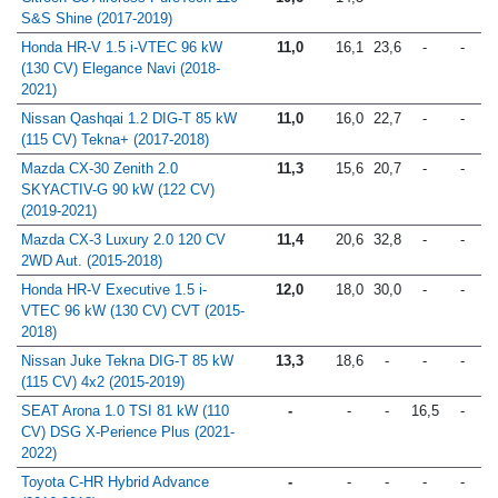
S&S Shine (2017-2019)
Honda HR-V 1.5 i-VTEC 96 kW
11,0
16,1
23,6
-
-
(130 CV) Elegance Navi (2018-
2021)
Nissan Qashqai 1.2 DIG-T 85 kW
11,0
16,0
22,7
-
-
(115 CV) Tekna+ (2017-2018)
Mazda CX-30 Zenith 2.0
11,3
15,6
20,7
-
-
SKYACTIV-G 90 kW (122 CV)
(2019-2021)
Mazda CX-3 Luxury 2.0 120 CV
11,4
20,6
32,8
-
-
2WD Aut. (2015-2018)
Honda HR-V Executive 1.5 i-
12,0
18,0
30,0
-
-
VTEC 96 kW (130 CV) CVT (2015-
2018)
Nissan Juke Tekna DIG-T 85 kW
13,3
18,6
-
-
-
(115 CV) 4x2 (2015-2019)
SEAT Arona 1.0 TSI 81 kW (110
-
-
-
16,5
-
CV) DSG X-Perience Plus (2021-
2022)
Toyota C-HR Hybrid Advance
-
-
-
-
-