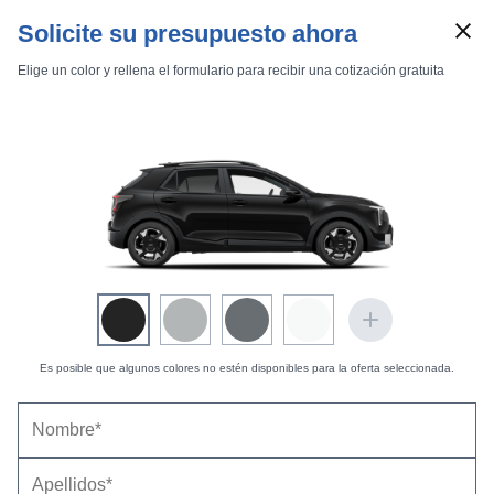
Solicite su presupuesto ahora
Elige un color y rellena el formulario para recibir una cotización gratuita
Marcas
Comparador de coches
Es posible que algunos colores no estén disponibles para la oferta seleccionada.
KIA Stonic (2018) |
Precios, equipamientos,
Inicio
Marcas
KIA
Stonic
2018
Estándar
fotos, pruebas y fichas técnicas