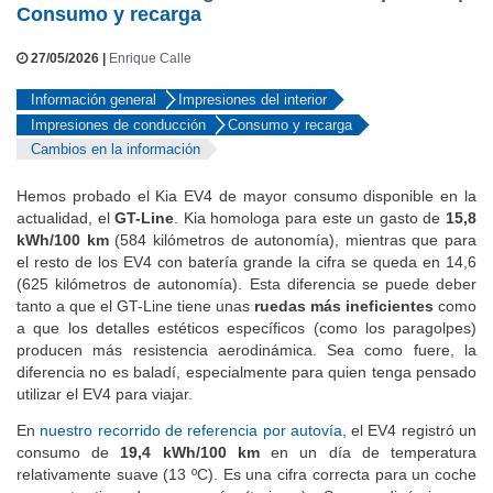
27/05/2026 |
Enrique Calle
Información general
Impresiones del interior
Impresiones de conducción
Consumo y recarga
Cambios en la información
Hemos probado el Kia EV4 de mayor consumo disponible en la
actualidad, el
GT-Line
. Kia homologa para este un gasto de
15,8
kWh/100 km
(584 kilómetros de autonomía), mientras que para
el resto de los EV4 con batería grande la cifra se queda en 14,6
(625 kilómetros de autonomía). Esta diferencia se puede deber
tanto a que el GT-Line tiene unas
ruedas más ineficientes
como
a que los detalles estéticos específicos (como los paragolpes)
producen más resistencia aerodinámica. Sea como fuere, la
diferencia no es baladí, especialmente para quien tenga pensado
utilizar el EV4 para viajar.
En
nuestro recorrido de referencia por autovía
, el EV4 registró un
consumo de
19,4 kWh/100 km
en un día de temperatura
relativamente suave (13 ºC). Es una cifra correcta para un coche
con este tipo de carrocería (turismo). Su aerodinámica es
claramente más favorable que la del Kia EV3, que con la misma
configuración de motor y batería —también con acabado GT-Line