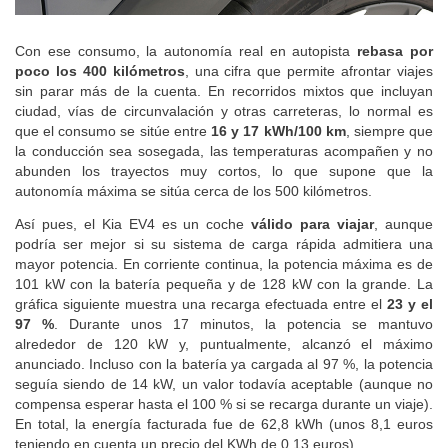
Descubre el mejor precio para comprar o vender tu coche
Con ese consumo, la autonomía real en autopista
rebasa por
poco los 400 kilómetros
, una cifra que permite afrontar viajes
sin parar más de la cuenta. En recorridos mixtos que incluyan
ciudad, vías de circunvalación y otras carreteras, lo normal es
que el consumo se sitúe entre
16 y 17 kWh/100 km
, siempre que
la conducción sea sosegada, las temperaturas acompañen y no
abunden los trayectos muy cortos, lo que supone que la
autonomía máxima se sitúa cerca de los 500 kilómetros.
Así pues, el Kia EV4 es un coche
válido para viajar
, aunque
podría ser mejor si su sistema de carga rápida admitiera una
mayor potencia. En corriente continua, la potencia máxima es de
101 kW con la batería pequeña y de 128 kW con la grande. La
gráfica siguiente muestra una recarga efectuada entre el
23 y el
97 %
. Durante unos 17 minutos, la potencia se mantuvo
alrededor de 120 kW y, puntualmente, alcanzó el máximo
anunciado. Incluso con la batería ya cargada al 97 %, la potencia
seguía siendo de 14 kW, un valor todavía aceptable (aunque no
compensa esperar hasta el 100 % si se recarga durante un viaje).
En total, la energía facturada fue de 62,8 kWh (unos 8,1 euros
teniendo en cuenta un precio del KWh de 0,13 euros).