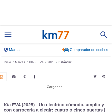
situaciones sí que se percibe el paso de la frenada regenerativa a
la convencional (la de fricción entre discos y pastillas), algo que
se traduce en pequeñas inconsistencias en el pedal, pero no son
lo suficientemente grandes como para que resulte incómodo (o al
menos a mí no me lo ha parecido).
Los
asistentes a la conducción
que pueden resultar más
molestos se desconectan con facilidad. Por ejemplo, el aviso
acústico de limitación de velocidad se elimina pulsando de forma
seguida el
botón Mute
del volante; para desconectar el asistente
de mantenimiento de carril hay que realizar una pulsación larga al
botón que regula esta función, que también está en el volante.
Para controlar el resto de asistentes es necesario abrir el menú
correspondiente en el sistema multimedia.
Kia EV4 (2025) - Un eléctrico cómodo, amplio y
con carrocería a elegir: cuatro o cinco puertas |
Consumo y recarga