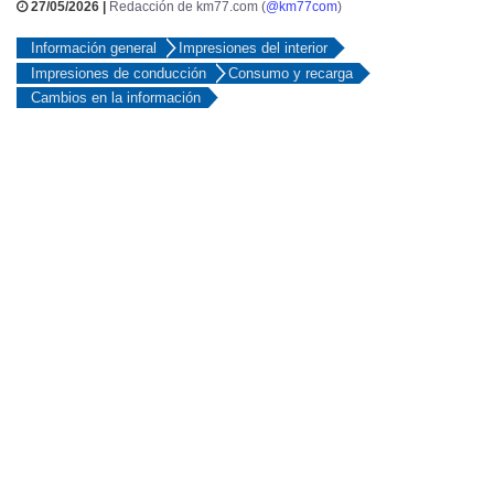
27/05/2026 |
Redacción de km77.com (
@km77com
)
Información general
Impresiones del interior
Impresiones de conducción
Consumo y recarga
Cambios en la información
Descubre el mejor precio para comprar o vender tu coche
Fecha
Cambios
Kia publica las primeras fotografías
17-02-2025
del EV4 (2025). No da datos de
gama, potencia o autonomía.
Ampliamos la información de este
27-02-2025
modelo.
Acudimos a una presentación
24-06-2025
estática y damos nuestras primeras
impresiones.
Publicamos los precios de la versión
01-09-2025
de cinco puertas.
Publicamos los precios de la versión