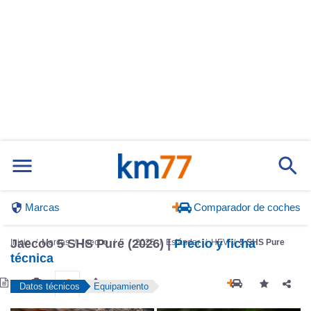
Marcas
Comparador de coches
Jaecoo 5 SHS Pure (2026) |
Precio y ficha
Inicio
Marcas
Jaecoo
5
2025
Estándar
HEV
5 SHS Pure
técnica
Datos técnicos
Equipamiento