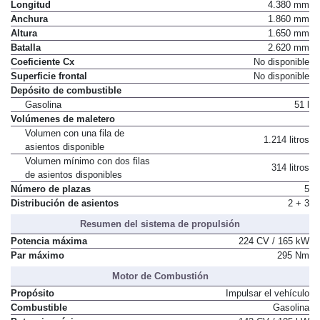
Longitud
4.380 mm
Anchura
1.860 mm
Altura
1.650 mm
Batalla
2.620 mm
Coeficiente Cx
No disponible
Superficie frontal
No disponible
Depósito de combustible
Gasolina
51 l
Volúmenes de maletero
Volumen con una fila de
1.214 litros
asientos disponible
Volumen mínimo con dos filas
314 litros
de asientos disponibles
Número de plazas
5
Distribución de asientos
2 + 3
Resumen del sistema de propulsión
Potencia máxima
224 CV / 165 kW
Par máximo
295 Nm
Motor de Combustión
Propósito
Impulsar el vehículo
Combustible
Gasolina