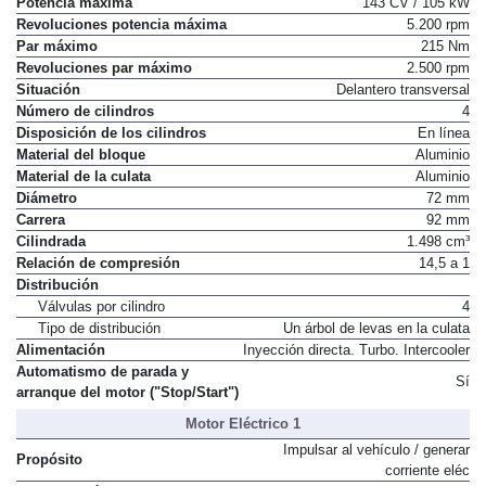
Potencia máxima
143 CV / 105 kW
Revoluciones potencia máxima
5.200 rpm
Par máximo
215 Nm
Revoluciones par máximo
2.500 rpm
Situación
Delantero transversal
Número de cilindros
4
Disposición de los cilindros
En línea
Material del bloque
Aluminio
Material de la culata
Aluminio
Diámetro
72 mm
Carrera
92 mm
Cilindrada
1.498 cm³
Relación de compresión
14,5 a 1
Distribución
Válvulas por cilindro
4
Tipo de distribución
Un árbol de levas en la culata
Alimentación
Inyección directa. Turbo. Intercooler
Automatismo de parada y
Sí
arranque del motor ("Stop/Start")
Motor Eléctrico 1
Impulsar al vehículo / generar
Propósito
corriente eléc