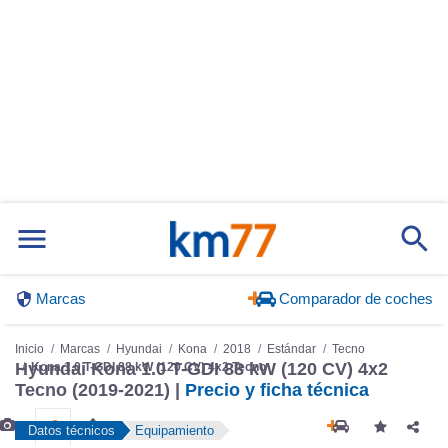
Marcas
Comparador de coches
Inicio
Marcas
Hyundai
Kona
2018
Estándar
Tecno
Hyundai Kona 1.0 T-GDI 88 kW (120 CV) 4x2
Kona 1.0 T-GDI 88 kW (120 CV) 4x2 Tecno
Tecno (2019-2021) |
Precio y ficha técnica
Datos técnicos
Equipamiento