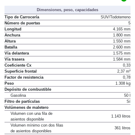
Dimensiones, peso, capacidades
Tipo de Carrocería
SUV/Todoterreno
Número de puertas
5
Longitud
4.165 mm
Anchura
1.800 mm
Altura
1.550 mm
Batalla
2.600 mm
Vía delantera
1.575 mm
Vía trasera
1.584 mm
Coeficiente Cx
0,33
Superficie frontal
2,37 m²
Factor de resistencia
0,78
Peso
1.308 kg
Depósito de combustible
Gasolina
50 l
Filtro de partículas
Sí
Volúmenes de maletero
Volumen con una fila de
1.143 litros
asientos disponible
Volumen mínimo con dos filas
361 litros
de asientos disponibles