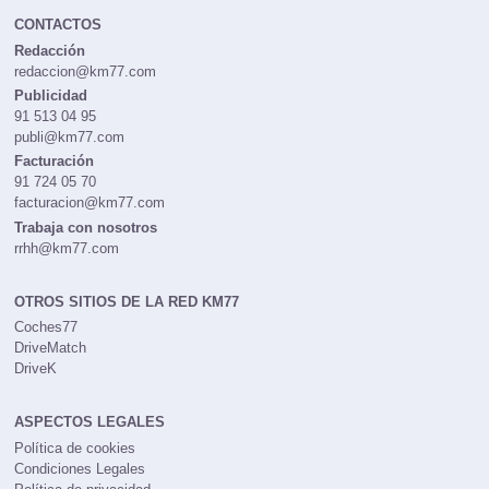
CONTACTOS
Redacción
redaccion@km77.com
Publicidad
91 513 04 95
publi@km77.com
Facturación
91 724 05 70
facturacion@km77.com
Trabaja con nosotros
rrhh@km77.com
OTROS SITIOS DE LA RED KM77
Coches77
DriveMatch
DriveK
ASPECTOS LEGALES
Política de cookies
Condiciones Legales