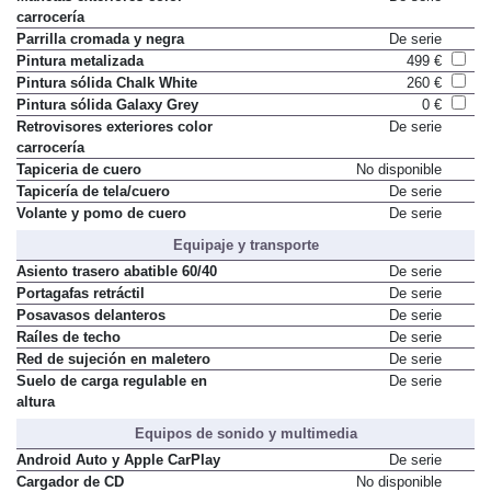
carrocería
Parrilla cromada y negra
De serie
Pintura metalizada
499 €
Pintura sólida Chalk White
260 €
Pintura sólida Galaxy Grey
0 €
Retrovisores exteriores color
De serie
carrocería
Tapiceria de cuero
No disponible
Tapicería de tela/cuero
De serie
Volante y pomo de cuero
De serie
Equipaje y transporte
Asiento trasero abatible 60/40
De serie
Portagafas retráctil
De serie
Posavasos delanteros
De serie
Raíles de techo
De serie
Red de sujeción en maletero
De serie
Suelo de carga regulable en
De serie
altura
Equipos de sonido y multimedia
Android Auto y Apple CarPlay
De serie
Cargador de CD
No disponible