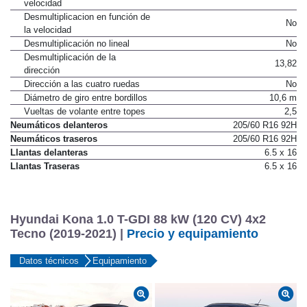
velocidad
Desmultiplicacion en función de
No
la velocidad
Desmultiplicación no lineal
No
Desmultiplicación de la
13,82
dirección
Dirección a las cuatro ruedas
No
Diámetro de giro entre bordillos
10,6 m
Vueltas de volante entre topes
2,5
Neumáticos delanteros
205/60 R16 92H
Neumáticos traseros
205/60 R16 92H
Llantas delanteras
6.5 x 16
Llantas Traseras
6.5 x 16
Hyundai Kona 1.0 T-GDI 88 kW (120 CV) 4x2
Tecno (2019-2021) |
Precio y equipamiento
Datos técnicos
Equipamiento