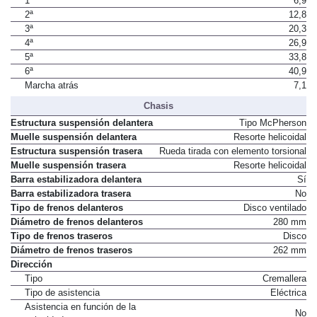
1ª
6,9
2ª
12,8
3ª
20,3
4ª
26,9
5ª
33,8
6ª
40,9
Marcha atrás
7,1
Chasis
Estructura suspensión delantera
Tipo McPherson
Muelle suspensión delantera
Resorte helicoidal
Estructura suspensión trasera
Rueda tirada con elemento torsional
Muelle suspensión trasera
Resorte helicoidal
Barra estabilizadora delantera
Sí
Barra estabilizadora trasera
No
Tipo de frenos delanteros
Disco ventilado
Diámetro de frenos delanteros
280 mm
Tipo de frenos traseros
Disco
Diámetro de frenos traseros
262 mm
Dirección
Tipo
Cremallera
Tipo de asistencia
Eléctrica
Asistencia en función de la
No