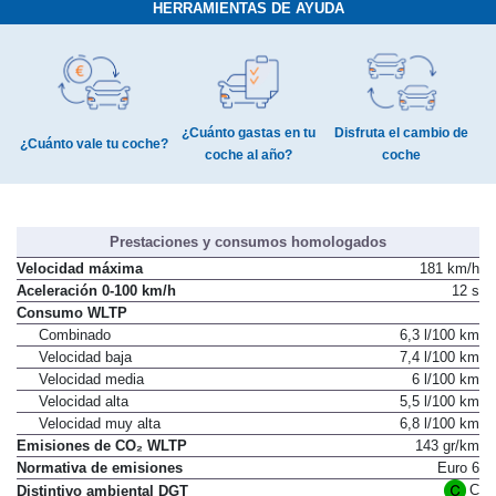
HERRAMIENTAS DE AYUDA
¿Cuánto gastas en tu
Disfruta el cambio de
¿Cuánto vale tu coche?
coche al año?
coche
Prestaciones y consumos homologados
Velocidad máxima
181 km/h
Aceleración 0-100 km/h
12 s
Consumo WLTP
Combinado
6,3 l/100 km
Velocidad baja
7,4 l/100 km
Velocidad media
6 l/100 km
Velocidad alta
5,5 l/100 km
Velocidad muy alta
6,8 l/100 km
Emisiones de CO₂ WLTP
143 gr/km
Normativa de emisiones
Euro 6
C
Distintivo ambiental DGT