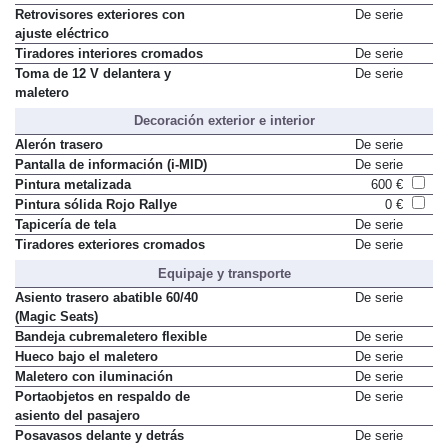
Retrovisores exteriores con
De serie
ajuste eléctrico
Tiradores interiores cromados
De serie
Toma de 12 V delantera y
De serie
maletero
Decoración exterior e interior
Alerón trasero
De serie
Pantalla de información (i-MID)
De serie
Pintura metalizada
600 €
Pintura sólida Rojo Rallye
0 €
Tapicería de tela
De serie
Tiradores exteriores cromados
De serie
Equipaje y transporte
Asiento trasero abatible 60/40
De serie
(Magic Seats)
Bandeja cubremaletero flexible
De serie
Hueco bajo el maletero
De serie
Maletero con iluminación
De serie
Portaobjetos en respaldo de
De serie
asiento del pasajero
Posavasos delante y detrás
De serie