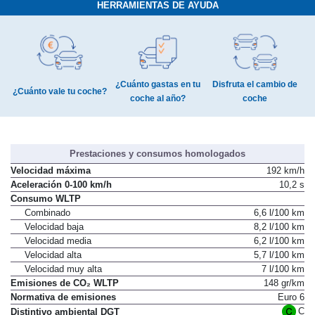
HERRAMIENTAS DE AYUDA
¿Cuánto gastas en tu
Disfruta el cambio de
¿Cuánto vale tu coche?
coche al año?
coche
Prestaciones y consumos homologados
Velocidad máxima
192 km/h
Aceleración 0-100 km/h
10,2 s
Consumo WLTP
Combinado
6,6 l/100 km
Velocidad baja
8,2 l/100 km
Velocidad media
6,2 l/100 km
Velocidad alta
5,7 l/100 km
Velocidad muy alta
7 l/100 km
Emisiones de CO₂ WLTP
148 gr/km
Normativa de emisiones
Euro 6
C
Distintivo ambiental DGT