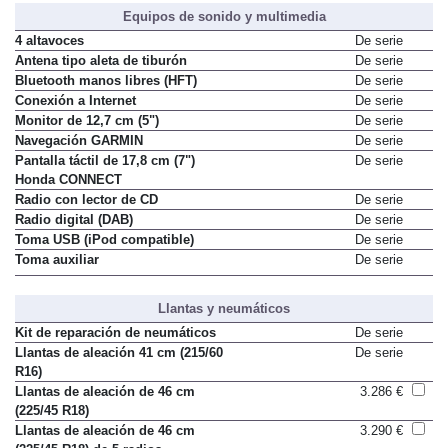
Equipos de sonido y multimedia
4 altavoces
De serie
Antena tipo aleta de tiburón
De serie
Bluetooth manos libres (HFT)
De serie
Conexión a Internet
De serie
Monitor de 12,7 cm (5")
De serie
Navegación GARMIN
De serie
Pantalla táctil de 17,8 cm (7")
De serie
Honda CONNECT
Radio con lector de CD
De serie
Radio digital (DAB)
De serie
Toma USB (iPod compatible)
De serie
Toma auxiliar
De serie
Llantas y neumáticos
Kit de reparación de neumáticos
De serie
Llantas de aleación 41 cm (215/60
De serie
R16)
Llantas de aleación de 46 cm
3.286 €
(225/45 R18)
Llantas de aleación de 46 cm
3.290 €