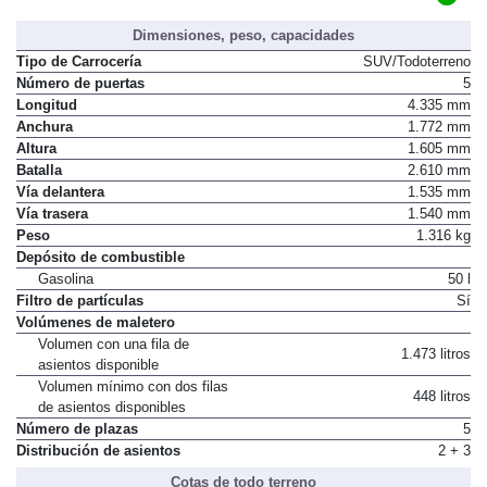
Dimensiones, peso, capacidades
Tipo de Carrocería
SUV/Todoterreno
Número de puertas
5
Longitud
4.335 mm
Anchura
1.772 mm
Altura
1.605 mm
Batalla
2.610 mm
Vía delantera
1.535 mm
Vía trasera
1.540 mm
Peso
1.316 kg
Depósito de combustible
Gasolina
50 l
Filtro de partículas
Sí
Volúmenes de maletero
Volumen con una fila de
1.473 litros
asientos disponible
Volumen mínimo con dos filas
448 litros
de asientos disponibles
Número de plazas
5
Distribución de asientos
2 + 3
Cotas de todo terreno