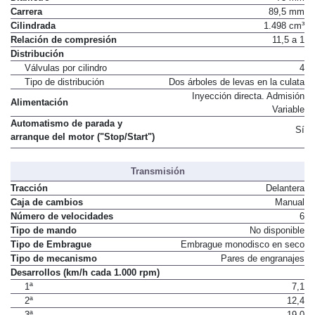
Carrera
89,5 mm
Cilindrada
1.498 cm³
Relación de compresión
11,5 a 1
Distribución
Válvulas por cilindro
4
Tipo de distribución
Dos árboles de levas en la culata
Inyección directa. Admisión
Alimentación
Variable
Automatismo de parada y
Sí
arranque del motor ("Stop/Start")
Transmisión
Tracción
Delantera
Caja de cambios
Manual
Número de velocidades
6
Tipo de mando
No disponible
Tipo de Embrague
Embrague monodisco en seco
Tipo de mecanismo
Pares de engranajes
Desarrollos (km/h cada 1.000 rpm)
1ª
7,1
2ª
12,4
3ª
19,0