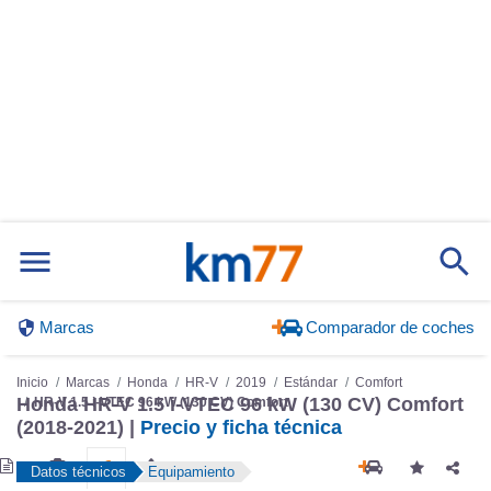
Marcas
Comparador de coches
Inicio
Marcas
Honda
HR-V
2019
Estándar
Comfort
Honda HR-V 1.5 i-VTEC 96 kW (130 CV) Comfort
HR-V 1.5 i-VTEC 96 kW (130 CV) Comfort
(2018-2021) |
Precio y ficha técnica
Datos técnicos
Equipamiento