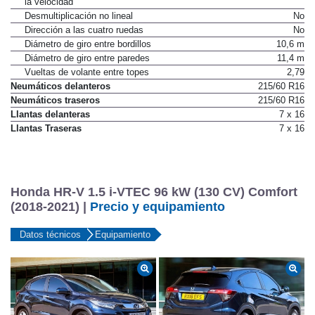
la velocidad
Desmultiplicación no lineal
No
Dirección a las cuatro ruedas
No
Diámetro de giro entre bordillos
10,6 m
Diámetro de giro entre paredes
11,4 m
Vueltas de volante entre topes
2,79
Neumáticos delanteros
215/60 R16
Neumáticos traseros
215/60 R16
Llantas delanteras
7 x 16
Llantas Traseras
7 x 16
Honda HR-V 1.5 i-VTEC 96 kW (130 CV) Comfort
(2018-2021) |
Precio y equipamiento
Datos técnicos
Equipamiento