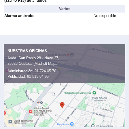
(225/45 R18) de 5 radios
Varios
Alarma antirrobo
No disponible
NUESTRAS OFICINAS
Avda. San Pablo 28 - Nave 27,
28823 Coslada (Madrid)
Mapa
Administración:
91 724 05 70
Publicidad:
91 513 04 95