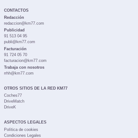
CONTACTOS
Redacción
redaccion@km77.com
Publicidad
91 513 04 95
publi@km77.com
Facturación
91 724 05 70
facturacion@km77.com
Trabaja con nosotros
rrhh@km77.com
OTROS SITIOS DE LA RED KM77
Coches77
DriveMatch
DriveK
ASPECTOS LEGALES
Política de cookies
Condiciones Legales