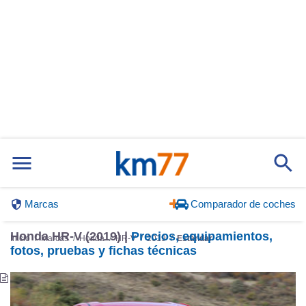
Marcas
Comparador de coches
Honda HR-V (2019) |
Precios, equipamientos,
Inicio
Marcas
Honda
HR-V
2019
Estándar
fotos, pruebas y fichas técnicas