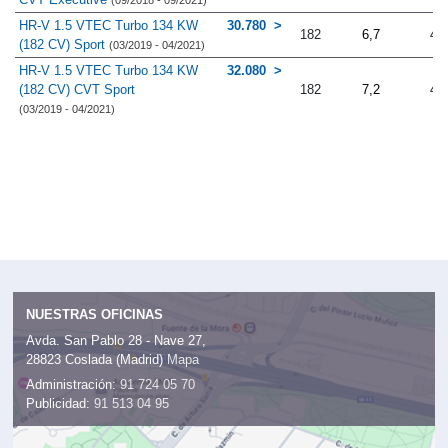
(09/2018 - 09/2021)
HR-V 1.5 VTEC Turbo 134 KW
30.780
182
6,7
4.
(182 CV) Sport
(03/2019 - 04/2021)
HR-V 1.5 VTEC Turbo 134 KW
32.080
(182 CV) CVT Sport
182
7,2
4.
(03/2019 - 04/2021)
NUESTRAS OFICINAS
Avda. San Pablo 28 - Nave 27,
28823 Coslada (Madrid)
Mapa
Administración:
91 724 05 70
Publicidad:
91 513 04 95