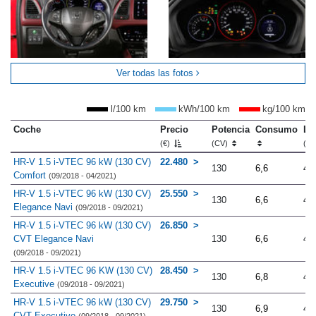
Ver todas las fotos
l/100 km
kWh/100 km
kg/100 km
Coche
Precio
Potencia
Consumo
Lo
(€)
(CV)
(m
HR-V 1.5 i-VTEC 96 kW (130 CV)
22.480
130
6,6
4.
Comfort
(09/2018 - 04/2021)
HR-V 1.5 i-VTEC 96 kW (130 CV)
25.550
130
6,6
4.
Elegance Navi
(09/2018 - 09/2021)
HR-V 1.5 i-VTEC 96 kW (130 CV)
26.850
CVT Elegance Navi
130
6,6
4.
(09/2018 - 09/2021)
HR-V 1.5 i-VTEC 96 KW (130 CV)
28.450
130
6,8
4.
Executive
(09/2018 - 09/2021)
HR-V 1.5 i-VTEC 96 kW (130 CV)
29.750
130
6,9
4.
CVT Executive