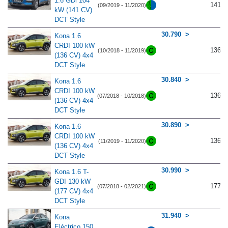
1.6 GDi 104
141
(09/2019 - 11/2020)
kW (141 CV)
DCT Style
30.790
Kona 1.6
CRDI 100 kW
136
(10/2018 - 11/2019)
(136 CV) 4x4
DCT Style
30.840
Kona 1.6
CRDI 100 kW
136
(07/2018 - 10/2018)
(136 CV) 4x4
DCT Style
30.890
Kona 1.6
CRDI 100 kW
136
(11/2019 - 11/2020)
(136 CV) 4x4
DCT Style
30.990
Kona 1.6 T-
GDI 130 kW
177
(07/2018 - 02/2021)
(177 CV) 4x4
DCT Style
31.940
Kona
Eléctrico 150