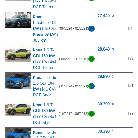
(177 CV) 4x4
DCT Tecno
27.440
Kona
Eléctrico 100
kW (136 CV)
136
(09/2020 - 01/2021)
Klass 39 kWh
305 km
28.040
Kona 1.6 T-
GDI 130 kW
177
(10/2018 - 11/2019)
(177 CV) 4x4
DCT Tecno
29.890
Kona Híbrido
1.6 GDi 104
141
(11/2020 - 01/2021)
kW (141 CV)
DCT Style
30.390
Kona 1.6 T-
GDI 130 kW
177
(10/2017 - 06/2018)
(177 CV) 4x4
DCT Style
30.390
Kona Híbrido