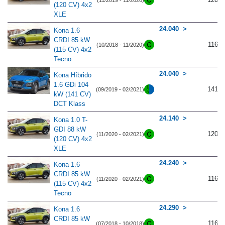
(120 CV) 4x2
XLE
24.040
Kona 1.6
CRDI 85 kW
116
(10/2018 - 11/2020)
(115 CV) 4x2
Tecno
24.040
Kona Híbrido
1.6 GDi 104
141
(09/2019 - 02/2021)
kW (141 CV)
DCT Klass
24.140
Kona 1.0 T-
GDI 88 kW
120
(11/2020 - 02/2021)
(120 CV) 4x2
XLE
24.240
Kona 1.6
CRDI 85 kW
116
(11/2020 - 02/2021)
(115 CV) 4x2
Tecno
24.290
Kona 1.6
CRDI 85 kW
116
(07/2018 - 10/2018)