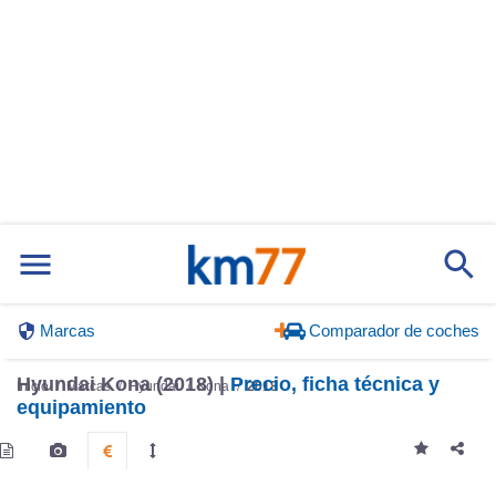
Marcas
Comparador de coches
Hyundai Kona (2018) |
Precio, ficha técnica y
Inicio
Marcas
Hyundai
Kona
2018
equipamiento