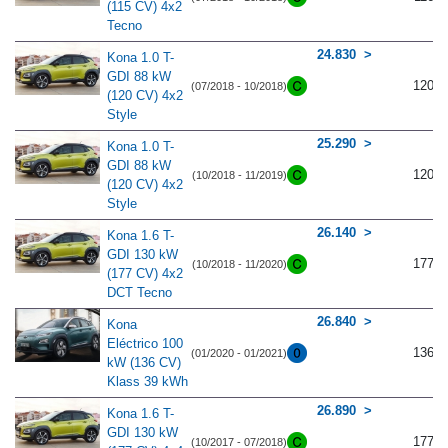
(115 CV) 4x2
Tecno
24.830
Kona 1.0 T-
GDI 88 kW
120
(07/2018 - 10/2018)
(120 CV) 4x2
Style
25.290
Kona 1.0 T-
GDI 88 kW
120
(10/2018 - 11/2019)
(120 CV) 4x2
Style
26.140
Kona 1.6 T-
GDI 130 kW
177
(10/2018 - 11/2020)
(177 CV) 4x2
DCT Tecno
26.840
Kona
Eléctrico 100
136
(01/2020 - 01/2021)
kW (136 CV)
Klass 39 kWh
26.890
Kona 1.6 T-
GDI 130 kW
177
(10/2017 - 07/2018)