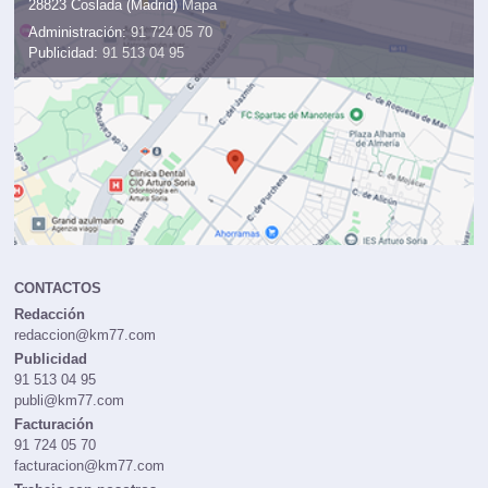
28823 Coslada (Madrid)
Mapa
Administración:
91 724 05 70
Publicidad:
91 513 04 95
CONTACTOS
Redacción
redaccion@km77.com
Publicidad
91 513 04 95
publi@km77.com
Facturación
91 724 05 70
facturacion@km77.com