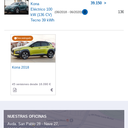
39.150
Kona
Eléctrico 100
136
(06/2018 - 06/2020)
kW (136 CV)
Tecno 39 kWh
Descatalogado
Kona 2018
45 versiones desde 16.090 €
NUESTRAS OFICINAS
Avda. San Pablo 28 - Nave 27,