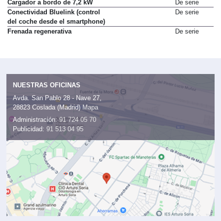
Cargador a bordo de 7,2 kW
De serie
Conectividad Bluelink (control
De serie
del coche desde el smartphone)
Frenada regenerativa
De serie
NUESTRAS OFICINAS
Avda. San Pablo 28 - Nave 27,
28823 Coslada (Madrid)
Mapa
Administración:
91 724 05 70
Publicidad:
91 513 04 95