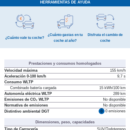
HERRAMIENTAS DE AYUDA
¿Cuánto gastas en tu
Disfruta el cambio de
¿Cuánto vale tu coche?
coche al año?
coche
Prestaciones y consumos homologados
Velocidad máxima
155 km/h
Aceleración 0-100 km/h
9,7 s
Consumo WLTP
Combinado batería cargada
15 kWh/100 km
Autonomía eléctrica WLTP
289 km
Emisiones de CO₂ WLTP
No disponible
Normativa de emisiones
No disponible
0 emisiones
Distintivo ambiental DGT
Dimensiones, peso, capacidades
Tipo de Carrocería
SUV/Todoterreno