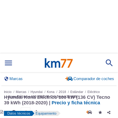
Marcas
Comparador de coches
Inicio
Marcas
Hyundai
Kona
2018
Estándar
Eléctrico
Hyundai Kona Eléctrico 100 kW (136 CV) Tecno
Kona Eléctrico 100 kW (136 CV) Tecno 39 kWh
39 kWh (2018-2020) |
Precio y ficha técnica
Datos técnicos
Equipamiento