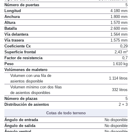
Número de puertas
5
Longitud
4.180 mm
Anchura
1.800 mm
Altura
1.570 mm
Batalla
2.600 mm
Vía delantera
1.564 mm
Vía trasera
1.575 mm
Coeficiente Cx
0,29
Superficie frontal
2,43 m²
Factor de resistencia
0,7
Peso
1.610 kg
Volúmenes de maletero
Volumen con una fila de
1.114 litros
asientos disponible
Volumen mínimo con dos filas
332 litros
de asientos disponibles
Número de plazas
5
Distribución de asientos
2 + 3
Cotas de todo terreno
Ángulo de entrada
No disponible
Ángulo de salida
No disponible
Ángulo ventral
No disponible