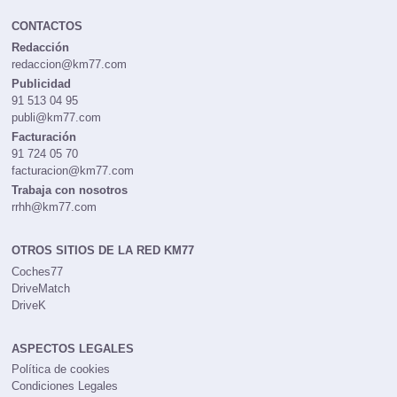
CONTACTOS
Redacción
redaccion@km77.com
Publicidad
91 513 04 95
publi@km77.com
Facturación
91 724 05 70
facturacion@km77.com
Trabaja con nosotros
rrhh@km77.com
OTROS SITIOS DE LA RED KM77
Coches77
DriveMatch
DriveK
ASPECTOS LEGALES
Política de cookies
Condiciones Legales