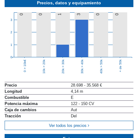
Precios, datos y equipamiento
0
0
1
3
0
0
3
2
1
0
10k > 20k
20k > 30k
30k > 40k
40k > 50k
+ de 50k
0 > 10k€
Precio
28.698 - 35.568 €
Longitud
4,14 m
Combustible
E
Potencia máxima
122 - 150 CV
Caja de cambios
Aut
Tracción
Del
Ver todos los precios