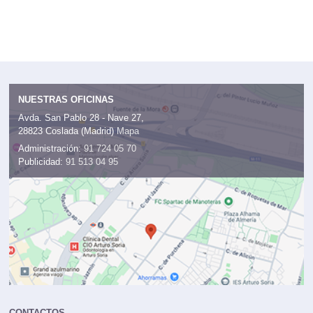
NUESTRAS OFICINAS
Avda. San Pablo 28 - Nave 27,
28823 Coslada (Madrid)
Mapa
Administración:
91 724 05 70
Publicidad:
91 513 04 95
CONTACTOS