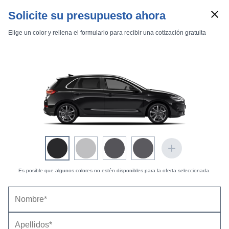
Solicite su presupuesto ahora
Elige un color y rellena el formulario para recibir una cotización gratuita
Marcas
Comparador de coches
Es posible que algunos colores no estén disponibles para la oferta seleccionada.
Hyundai i30 5 puertas (2019) |
Precios,
Inicio
Marcas
Hyundai
i30
2019
5 puertas
equipamientos, fotos, pruebas y fichas técnicas