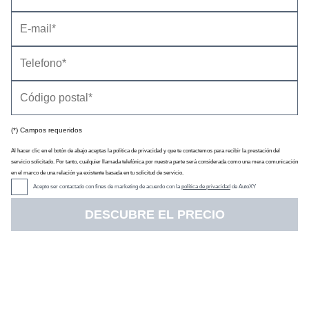
(*) Campos requeridos
Precio
(con descuento y equipamiento seleccionado)
19.100 €
Al hacer clic en el botón de abajo aceptas la política de privacidad y que te contactemos para recibir la prestación del
Descuento oficial
3.400 €
servicio solicitado. Por tanto, cualquier llamada telefónica por nuestra parte será considerada como una mera comunicación
Precio sin impuestos
18.595 €
en el marco de una relación ya existente basada en tu solicitud de servicio.
IVA
21 %
Acepto ser contactado con fines de marketing de acuerdo con la
política de privacidad
de AutoXY
Impuesto de matriculación
0 %
DESCUBRE EL PRECIO
Tarifa de
07/2020