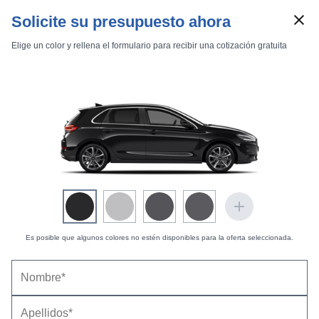
Solicite su presupuesto ahora
Elige un color y rellena el formulario para recibir una cotización gratuita
Marcas
Comparador de coches
Inicio
Marcas
Hyundai
i30
2019
5 puertas
Essence
i30 5p 1.6 CRDi 70 kW (95 CV) Essence
Es posible que algunos colores no estén disponibles para la oferta seleccionada.
Hyundai i30 5p 1.6 CRDi 70 kW (95 CV) Essence
(2018-2020) |
Precio y ficha técnica
Datos técnicos
Equipamiento