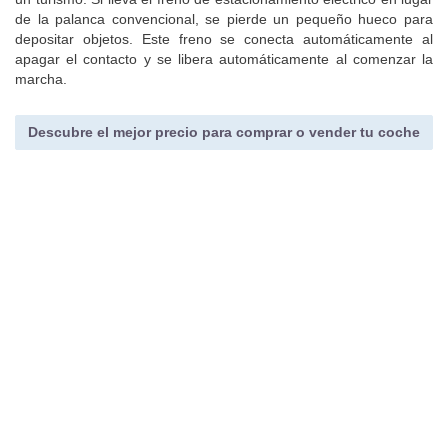
de la palanca convencional, se pierde un pequeño hueco para
depositar objetos. Este freno se conecta automáticamente al
apagar el contacto y se libera automáticamente al comenzar la
marcha.
Descubre el mejor precio para comprar o vender tu coche
Ford S-Max (2008) |
Impresiones de conducción
09/04/2008 |
Redacción de km77.com
Información general
Impresiones del interior
Impresiones de conducción
Por el momento, la versión que hemos probado del S-Max es la
que tiene motor Diesel de 140 CV de potencia.
Su nivel de estabilidad es de lo mejor que se puede encontrar en