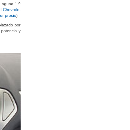
uirir desde
 Laguna 1.9
el
Chevrolet
or precio
)
plazado por
 potencia y