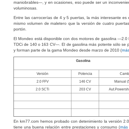
A causa de su tamaño, el Mondeo necesita mucho espacio
maniobrables—, y en ocasiones, eso puede ser un inconvenien
voluminosas.
Entre las carrocerías de 4 y 5 puertas, la más interesante es 
mismo volumen de maletero que la versión de cuatro puertas 
portón.
El Mondeo está disponible con dos motores de gasolina —2.0
TDCi de 140 o 163 CV—. El de gasolina más potente sólo se p
y forman parte de la gama Mondeo desde marzo de 2010 (
más
Gasolina
Versión
Potencia
Camb
2.0 FFV
146 CV
Manual (5
2.0 SCTi
203 CV
Aut.Powershif
En km77.com hemos probado con detenimiento la versión 2.0