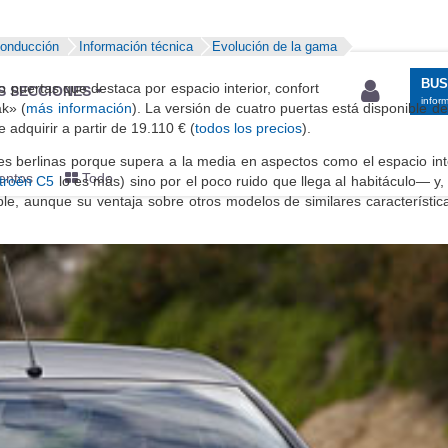
conducción
Información técnica
Evolución de la gama
BU
 puertas que destaca por espacio interior, confort
S SECCIONES
infor
ak» (
más información
). La versión de cuatro puertas está disponible d
 adquirir a partir de 19.110 € (
todos los precios
).
s berlinas porque supera a la media en aspectos como el espacio inte
entos
Todo
troën C5
lo es más) sino por el poco ruido que llega al habitáculo— y
le, aunque su ventaja sobre otros modelos de similares característic