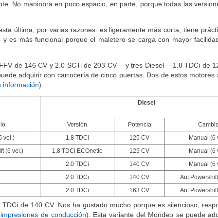
 para maniobrar —un
Volkswagen Passat
o un
SEAT Exeo
son más p
te. No maniobra en poco espacio, en parte, porque todas las versio
esta última, por varias razones: es ligeramente más corta, tiene prác
y es más funcional porque el maletero se carga con mayor facilidad
 FFV de 146 CV y 2.0 SCTi de 203 CV— y tres Diesel —1.8 TDCi de 1
uede adquirir con carrocería de cinco puertas. Dos de estos motores
 información
).
Diesel
io
Versión
Potencia
Cambi
 vel.)
1.8 TDCi
125 CV
Manual (6 v
t (6 vel.)
1.8 TDCi ECOnetic
125 CV
Manual (6 v
2.0 TDCi
140 CV
Manual (6 v
2.0 TDCi
140 CV
Aut.Powershift 
2.0 TDCi
163 CV
Aut.Powershift 
 TDCi de 140 CV. Nos ha gustado mucho porque es silencioso, resp