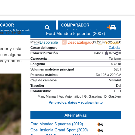
SCADOR
COMPARADOR
maciones, fichas e imágenes
precios, fichas y equipamiento
esde 20.639
Ford Mondeo 5 puertas (2007)
Disponible
Descatalogado
Prototipo
Precio
19.220 € - 32.560 €
Coste del seguro
Calcular
rior y está
Comercialización
04/2007 - 07/2010
, con alguna
Carrocería
Turismo
as ya no es
Longitud
4,78 m
Volumen maletero principal
528 l
Potencia máxima
De 125 a 220 CV
Caja de cambios
Man/Aut
Tracción
Del
Combustible
G, D
Man: Manual | Aut: Automático | G: Gasolina | D: Gasóleo
Ver precios, datos y equipamiento
Alternativas
Ford Mondeo 5 puertas (2019)
Opel Insignia Grand Sport (2020)