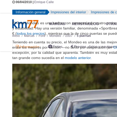
06/04/2010 |
Enrique Calle
Información general
Impresiones del interior
Impresiones de 
El Ford Mondeo es una berlina con carrocería de cuatro o cinco
MARCAS
REVISTA/BLOG
OTRA
y estabilidad. Hay una versión familiar, denominada «Sportbre
€ (
todos los precios
), mientras que la de cinco puertas se puede
Inicio
Marcas
Ford
Mondeo
2007
5 puertas
Teniendo en cuenta su precio, el Mondeo es una de las mejore
Fotos
Precios, datos y equipami
Información
entre los mejores por confort —no tanto por suspensión (un
Ci
excepción, por la calidad que aparenta. También es muy estab
tan grande como sucedía en el
modelo anterior
.