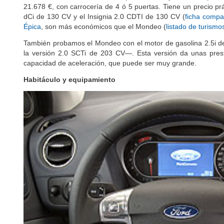
tiene una buena relación entre prestaciones y consumo (
más 
21.678 €, con carrocería de 4 ó 5 puertas. Tiene un precio pr
dCi de 130 CV y el Insignia 2.0 CDTI de 130 CV (
ficha compa
Épica
, son más económicos que el Mondeo (
listado de turism
También probamos el Mondeo con el motor de gasolina 2.5i d
la versión 2.0 SCTi de 203 CV—. Esta versión da unas pre
capacidad de aceleración, que puede ser muy grande.
Habitáculo y equipamiento