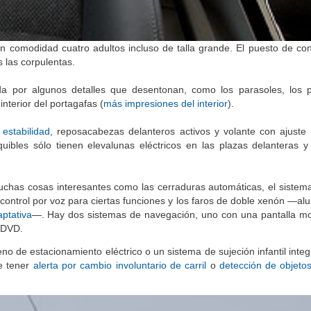
 comodidad cuatro adultos incluso de talla grande. El puesto de co
 las corpulentas.
ada por algunos detalles que desentonan, como los parasoles, los 
interior del portagafas (
más impresiones del interior
).
 estabilidad
, reposacabezas delanteros activos y volante con ajuste 
ibles sólo tienen elevalunas eléctricos en las plazas delanteras y 
chas cosas interesantes como las cerraduras automáticas, el sistema
n control por voz para ciertas funciones y los faros de doble xenón —a
aptativa
—. Hay dos sistemas de navegación, uno con una pantalla 
 DVD.
o de estacionamiento eléctrico o un sistema de sujeción infantil inte
de tener
alerta por cambio involuntario de carril
o
detección de objeto