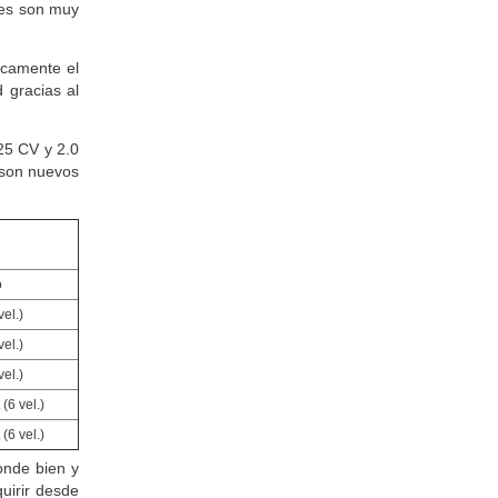
equeños y
nes son muy
ticamente el
 gracias al
25 CV y 2.0
 son nuevos
o
el.)
el.)
el.)
(6 vel.)
(6 vel.)
onde bien y