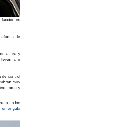
nducción es
plafones de
en altura y
llevan aire
 de control
lumbran muy
monocroma y
grado en las
s en ángulo