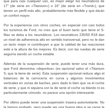
que para casi cualquier uso, es mejor elegir los neumáticos de
17" (de serie en «Titanium») o 16" (de serie en «Trend»), que
tienen un perfil más alto, probablemente más flexible y que darán
un confort mayor.
Por la experiencia con otros coches, en especial con casi todos
los turismos de Ford, no creo que el buen tacto que tiene el S-
Max se deba a los neumáticos. Los neumáticos 235/50 R18 dan
un nivel de adherencia alto en sentido transversal, pero no le dan
un tacto mejor ni contribuyen a que la calidad de las reacciones
esté a la altura de los mejores. Es decir, con las ruedas de serie
seguiría siendo un coche estable.
Además de la suspensión de serie, puede tener una más dura,
que Ford denomina «deportiva» (es opcional salvo el «Titanium
S, que la tiene de serie). Esta suspensión opcional reduce algo el
balanceo de la carrocería en curva y algunos movimientos
verticales en zonas de baches, pero dado lo bien que va el coche
de serie, y que ni siquiera con la de serie el coche va blando ni es
particularmente cómodo, no parece una opción interesante.
Por último puede tener una suspensión trasera autonivelante. No
la hemos probado, pero puede ser una buena idea si se carga la