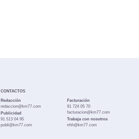
CONTACTOS
Redacción
Facturación
redaccion@km77.com
91 724 05 70
facturacion@km77.com
Publicidad
91 513 04 95
Trabaja con nosotros
publi@km77.com
rrhh@km77.com