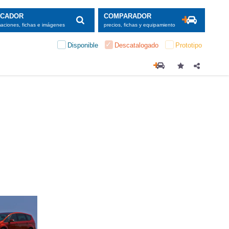
SCADOR
COMPARADOR
maciones, fichas e imágenes
precios, fichas y equipamiento
Disponible
Descatalogado
Prototipo