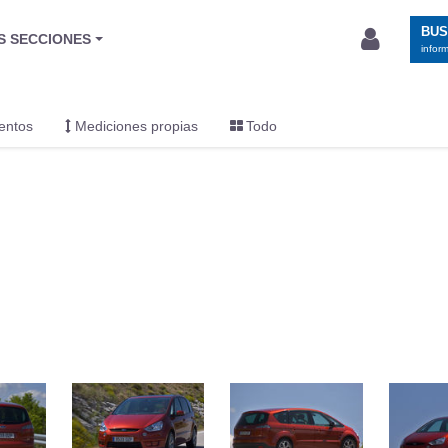
BU
S SECCIONES
infor
entos
Mediciones propias
Todo