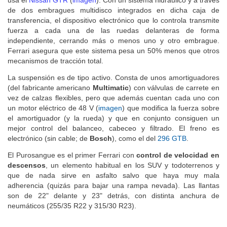
usa el
Nissan GTR
(
imagen
).
Con un sistema hidráulico y a través
de dos embragues multidisco integrados en dicha caja de
transferencia, el dispositivo electrónico que lo controla transmite
fuerza a cada una de las ruedas delanteras de forma
independiente, cerrando más o menos uno y otro embrague.
Ferrari asegura que este sistema pesa un 50% menos que otros
mecanismos de tracción total.
La suspensión es de tipo activo. Consta de unos amortiguadores
(del fabricante americano
Multimatic
) con válvulas de carrete en
vez de calzas flexibles, pero que además cuentan cada uno con
un motor eléctrico de 48 V (
imagen
) que modifica la fuerza sobre
el amortiguador (y la rueda) y que en conjunto consiguen un
mejor control del balanceo, cabeceo y filtrado. El freno es
electrónico (sin cable; de
Bosch
), como el del
296 GTB
.
El Purosangue es el primer Ferrari con
control de velocidad en
descensos
, un elemento habitual en los SUV y todoterrenos y
que de nada sirve en asfalto salvo que haya muy mala
adherencia (quizás para bajar una rampa nevada). Las llantas
son de 22" delante y 23" detrás, con distinta anchura de
neumáticos (255/35 R22 y 315/30 R23).