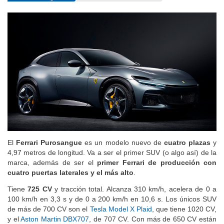
El
Ferrari Purosangue
es un modelo nuevo de
cuatro plazas
y
4,97 metros de longitud. Va a ser el primer SUV (o algo así) de la
marca, además de ser el
primer Ferrari de producción con
cuatro puertas laterales y el más alto
.
Tiene
725 CV
y tracción total. Alcanza 310 km/h, acelera de 0 a
100 km/h en 3,3 s y de 0 a 200 km/h en 10,6 s. Los únicos SUV
de más de 700 CV son el
Tesla Model X Plaid
, que tiene 1020 CV,
y el
Aston Martin DBX707
, de 707 CV. Con más de 650 CV están