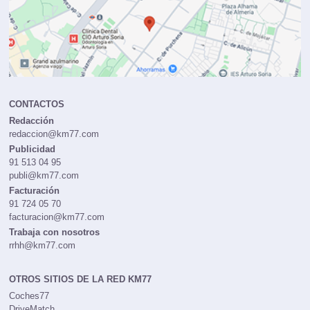
CONTACTOS
Redacción
redaccion@km77.com
Publicidad
91 513 04 95
publi@km77.com
Facturación
91 724 05 70
facturacion@km77.com
Trabaja con nosotros
rrhh@km77.com
OTROS SITIOS DE LA RED KM77
Coches77
DriveMatch