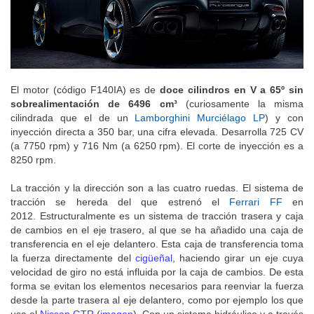
El motor (código F140IA) es de
doce cilindros en V a 65º sin
sobrealimentación de 6496 cm³
(curiosamente la misma
cilindrada que el de un
Lamborghini Murciélago LP
) y con
inyección directa a 350 bar, una cifra elevada. Desarrolla 725 CV
(a 7750 rpm) y 716 Nm (a 6250 rpm). El corte de inyección es a
8250 rpm.
La tracción y la dirección son a las cuatro ruedas. El sistema de
tracción se hereda del que estrenó el
Ferrari FF
en
2012.
Estructuralmente es un sistema de tracción trasera y caja
de cambios en el eje trasero, al que se ha añadido una caja de
transferencia en el eje delantero. Esta caja de transferencia toma
la fuerza directamente del
cigüeñal
, haciendo girar un eje cuya
velocidad de giro no está influida por la caja de cambios. De esta
forma se evitan los elementos necesarios para reenviar la fuerza
desde la parte trasera al eje delantero, como por ejemplo los que