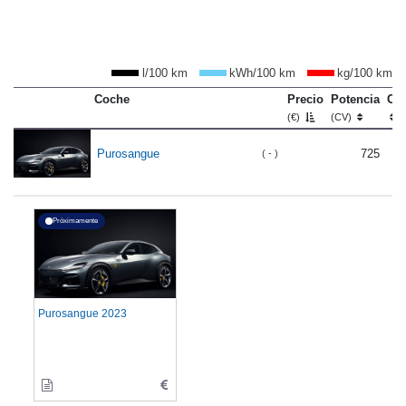
l/100 km
kWh/100 km
kg/100 km
Coche
Precio
Potencia
Co
(€)
(CV)
Purosangue
725
( - )
Próximamente
Purosangue 2023