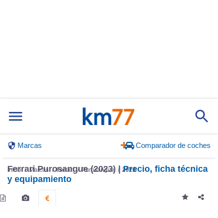
Marcas
Comparador de coches
Ferrari Purosangue (2023) |
Precio, ficha técnica
Inicio
Marcas
Ferrari
Purosangue
2023
y equipamiento