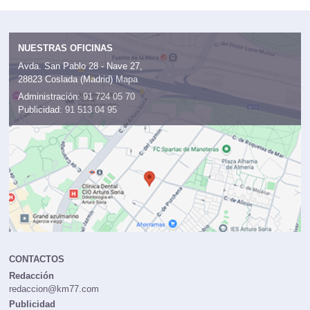
NUESTRAS OFICINAS
Avda. San Pablo 28 - Nave 27,
28823 Coslada (Madrid)
Mapa
Administración:
91 724 05 70
Publicidad:
91 513 04 95
CONTACTOS
Redacción
redaccion@km77.com
Publicidad