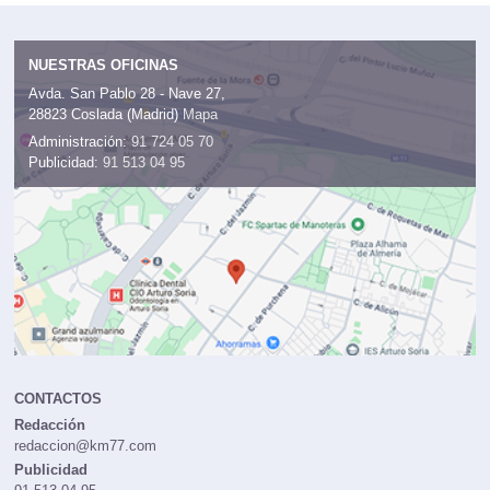
NUESTRAS OFICINAS
Avda. San Pablo 28 - Nave 27,
28823 Coslada (Madrid)
Mapa
Administración:
91 724 05 70
Publicidad:
91 513 04 95
CONTACTOS
Redacción
redaccion@km77.com
Publicidad