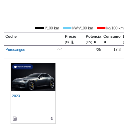
l/100 km
kWh/100 km
kg/100 km
Coche
Precio
Potencia
Consumo
Lo
(€)
(CV)
(m
Purosangue
725
17,3
( - )
Próximamente
2023