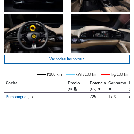
Ver todas las fotos
l/100 km
kWh/100 km
kg/100 km
Coche
Precio
Potencia
Consumo
Lo
(€)
(CV)
(m
Purosangue
725
17,3
4.
( - )