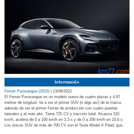
Información
Ferrari Purosangue (2023)
|
13/09/2022
El Ferrari Purosangue es un modelo nuevo de cuatro plazas y 4,97
metros de longitud. Va a ser el primer SUV (o algo así) de la marca,
además de ser el primer Ferrari de producción con cuatro puertas
laterales y el más alto. Tiene 725 CV y tracción total. Alcanza 310
km/h, acelera de 0 a 100 km/h en 3,3 s y de 0 a 200 km/h en 10,6 s.
Los únicos SUV de más de 700 CV son el Tesla Model X Plaid, que...