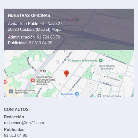
NUESTRAS OFICINAS
Avda. San Pablo 28 - Nave 27,
28823 Coslada (Madrid)
Mapa
Administración:
91 724 05 70
Publicidad:
91 513 04 95
CONTACTOS
Redacción
redaccion@km77.com
Publicidad
91 513 04 95