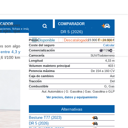
SCADOR
COMPARADOR
con motores
maciones, fichas e imágenes
precios, fichas y equipamiento
e ejes, que
DR 5 (2026)
Disponible
Descatalogado
Prototipo
Precio
23.900 € - 24.900 €
Coste del seguro
Calcular
es son algo
Comercialización
07/2026 -
entre 4,3 y
Carrocería
SUV/Todoterreno
,6 l/100 km
Longitud
4,33 m
Volumen maletero principal
403 l
Potencia máxima
De 154 a 160 CV
Caja de cambios
Aut
Tracción
Del
Combustible
G, Gas
Aut: Automático | G: Gasolina | Gas: Gasolina o GLP
Ver precios, datos y equipamiento
Alternativas
Bestune T77 (2023)
DR 5 (2026)