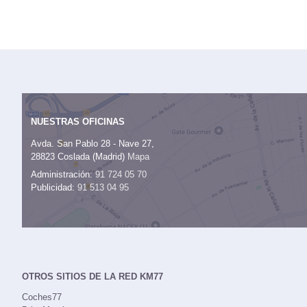
NUESTRAS OFICINAS
Avda. San Pablo 28 - Nave 27,
28823 Coslada (Madrid)
Mapa
Administración:
91 724 05 70
Publicidad:
91 513 04 95
OTROS SITIOS DE LA RED KM77
Coches77