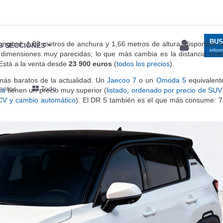
BU
ongitud, 1,83 metros de anchura y 1,66 metros de altura, disponible 
S SECCIONES
infor
 dimensiones muy parecidas; lo que más cambia es la distancia entr
 Está a la venta desde
23 900 euros
(
todos los precios
).
más baratos de la actualidad. Un
Jaecoo 7
o un
Omoda 5
equivalent
entos
Todo
ca
tienen un precio muy superior (
listado, ordenado por precio de SUV 
CV y cambio automático
). El DR 5 también es el que más consume: 7