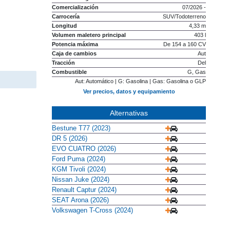
Comercialización
07/2026 -
Carrocería
SUV/Todoterreno
Longitud
4,33 m
Volumen maletero principal
403 l
Potencia máxima
De 154 a 160 CV
Caja de cambios
Aut
Tracción
Del
Combustible
G, Gas
Aut: Automático | G: Gasolina | Gas: Gasolina o GLP
Ver precios, datos y equipamiento
Alternativas
Bestune T77 (2023)
DR 5 (2026)
EVO CUATRO (2026)
Ford Puma (2024)
KGM Tivoli (2024)
Nissan Juke (2024)
Renault Captur (2024)
SEAT Arona (2026)
Volkswagen T-Cross (2024)