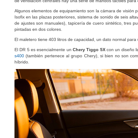
de ventilación centrales hay una serie de mandos táctiles para 
Algunos elementos de equipamiento son la cámara de visión peri
Isofix en las plazas posteriores, sistema de sonido de seis altav
de ajustes son manuales), tapicería de cuero sintético, tres p
pintadas en dos colores.
El maletero tiene 403 litros de capacidad, un dato normal para 
El DR 5 es esencialmente un
Chery Tiggo 5X
con un diseño l
s400
(también pertenece al grupo Chery), si bien no son com
híbrido.