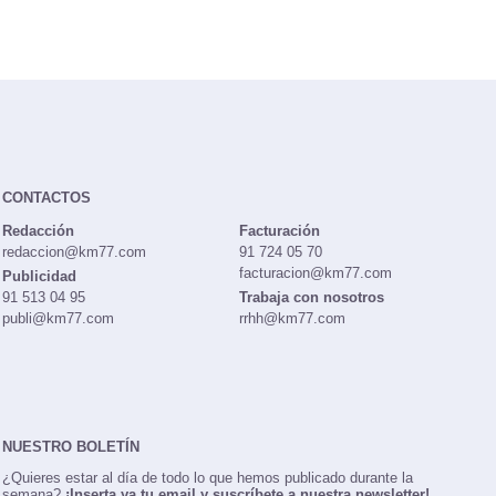
CONTACTOS
Redacción
Facturación
redaccion@km77.com
91 724 05 70
facturacion@km77.com
Publicidad
91 513 04 95
Trabaja con nosotros
publi@km77.com
rrhh@km77.com
NUESTRO BOLETÍN
¿Quieres estar al día de todo lo que hemos publicado durante la
semana?
¡Inserta ya tu email y suscríbete a nuestra newsletter!