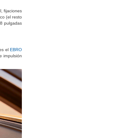
, fijaciones
co (el resto
 18 pulgadas
es el
EBRO
e impulsión