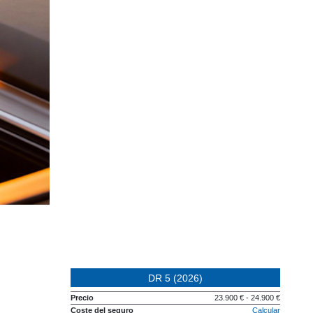
DR 5 (2026)
Precio
23.900 € - 24.900 €
Coste del seguro
Calcular