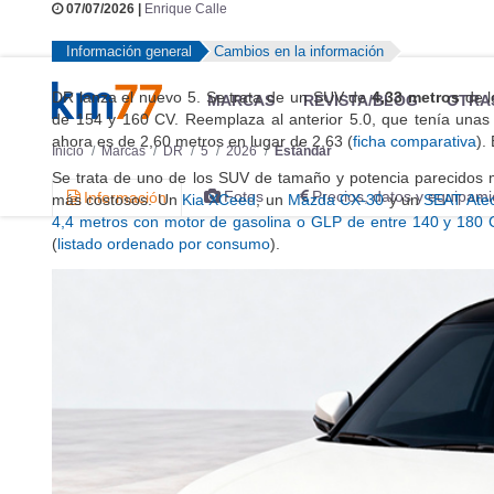
07/07/2026 |
Enrique Calle
Información general
Cambios en la información
DR lanza el nuevo 5. Se trata de un SUV de
4,33 metros
de l
MARCAS
REVISTA/BLOG
OTRA
de 154 y 160 CV. Reemplaza al anterior 5.0, que tenía unas
ahora es de 2,60 metros en lugar de 2,63 (
ficha comparativa
).
Inicio
Marcas
DR
5
2026
Estándar
Se trata de uno de los SUV de tamaño y potencia parecidos 
Fotos
Precios, datos y equipami
Información
más costosos. Un
Kia XCeed
, un
Mazda CX-30
y un
SEAT Ate
4,4 metros con motor de gasolina o GLP de entre 140 y 180 
(
listado ordenado por consumo
).