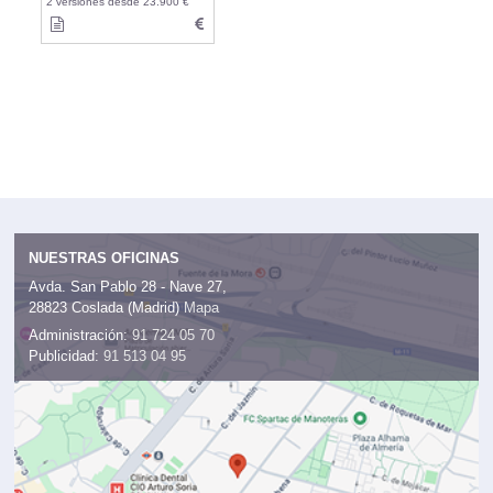
2 versiones desde 23.900 €
NUESTRAS OFICINAS
Avda. San Pablo 28 - Nave 27,
28823 Coslada (Madrid)
Mapa
Administración:
91 724 05 70
Publicidad:
91 513 04 95