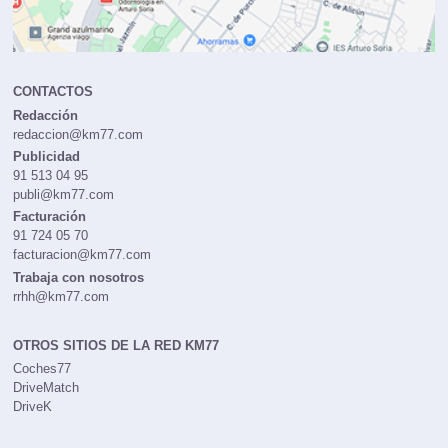
CONTACTOS
Redacción
redaccion@km77.com
Publicidad
91 513 04 95
publi@km77.com
Facturación
91 724 05 70
facturacion@km77.com
Trabaja con nosotros
rrhh@km77.com
OTROS SITIOS DE LA RED KM77
Coches77
DriveMatch
DriveK