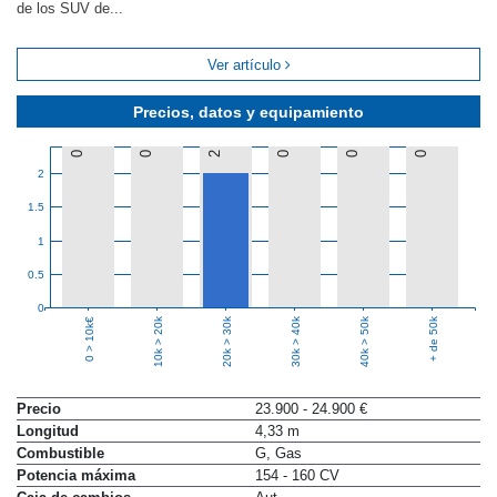
de los SUV de...
Ver artículo
Precios, datos y equipamiento
0
0
2
0
0
0
2
1.5
1
0.5
0
10k > 20k
20k > 30k
30k > 40k
40k > 50k
+ de 50k
0 > 10k€
Precio
23.900 - 24.900 €
Longitud
4,33 m
Combustible
G, Gas
Potencia máxima
154 - 160 CV