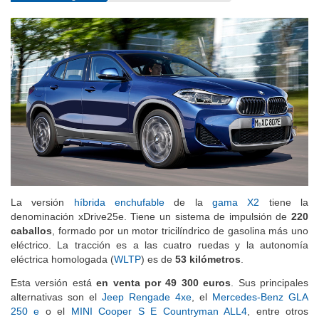
La versión
híbrida enchufable
de la
gama X2
tiene la
denominación xDrive25e. Tiene un sistema de impulsión de
220
caballos
, formado por un motor tricilíndrico de gasolina más uno
eléctrico. La tracción es a las cuatro ruedas y la autonomía
eléctrica homologada (
WLTP
) es de
53 kilómetros
.
Esta versión está
en venta por 49 300 euros
. Sus principales
alternativas son el
Jeep Rengade 4xe
, el
Mercedes-Benz GLA
250 e
o el
MINI Cooper S E Countryman ALL4
, entre otros