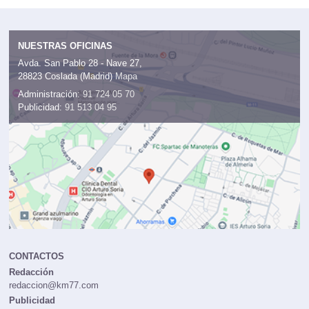
NUESTRAS OFICINAS
Avda. San Pablo 28 - Nave 27,
28823 Coslada (Madrid)
Mapa
Administración:
91 724 05 70
Publicidad:
91 513 04 95
CONTACTOS
Redacción
redaccion@km77.com
Publicidad