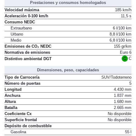
Prestaciones y consumos homologados
Velocidad máxima
185 km/h
Aceleración 0-100 km/h
11,5 s
Consumo NEDC
Extraurbano
6 l/100 km
Urbano
8,8 l/100 km
Medio
6,8 l/100 km
Emisiones de CO₂ NEDC
155 gr/km
Normativa de emisiones
Euro 6
C
Distintivo ambiental DGT
Dimensiones, peso, capacidades
Tipo de Carrocería
SUV/Todoterreno
Número de puertas
5
Longitud
4.430 mm
Anchura
1.837 mm
Altura
1.680 mm
Batalla
2.665 mm
Coeficiente Cx
No disponible
Superficie frontal
No disponible
Depósito de combustible
Gasolina
55 l