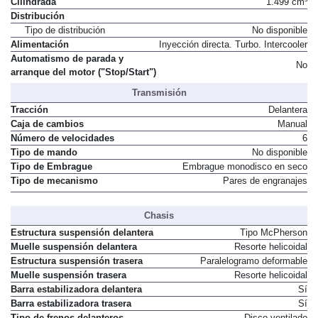
Cilindrada
1.499 cm³
Distribución
Tipo de distribución
No disponible
Alimentación
Inyección directa. Turbo. Intercooler
Automatismo de parada y
No
arranque del motor ("Stop/Start")
Transmisión
Tracción
Delantera
Caja de cambios
Manual
Número de velocidades
6
Tipo de mando
No disponible
Tipo de Embrague
Embrague monodisco en seco
Tipo de mecanismo
Pares de engranajes
Chasis
Estructura suspensión delantera
Tipo McPherson
Muelle suspensión delantera
Resorte helicoidal
Estructura suspensión trasera
Paralelogramo deformable
Muelle suspensión trasera
Resorte helicoidal
Barra estabilizadora delantera
Sí
Barra estabilizadora trasera
Sí
Tipo de frenos delanteros
Disco ventilado