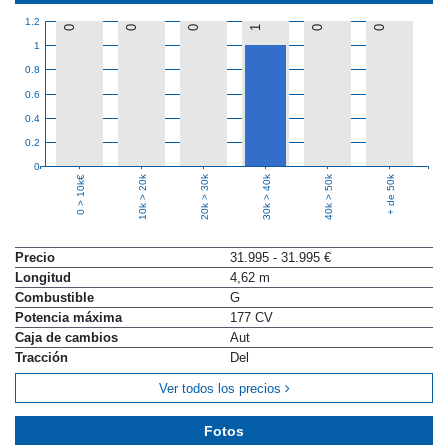
1.2
0
0
0
1
0
0
1
0.8
0.6
0.4
0.2
0
10k > 20k
20k > 30k
30k > 40k
40k > 50k
+ de 50k
0 > 10k€
Precio
31.995 - 31.995 €
Longitud
4,62 m
Combustible
G
Potencia máxima
177 CV
Caja de cambios
Aut
Tracción
Del
Ver todos los precios
Fotos