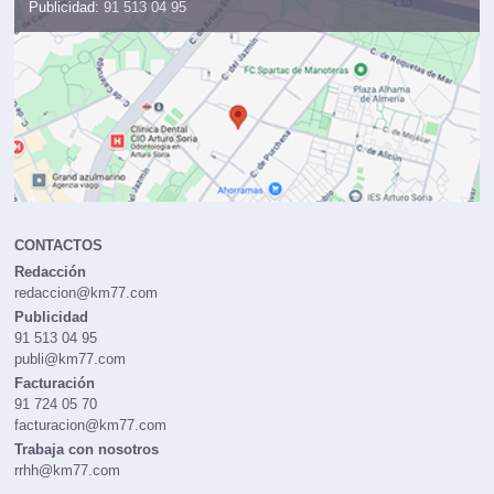
Publicidad:
91 513 04 95
CONTACTOS
Redacción
redaccion@km77.com
Publicidad
91 513 04 95
publi@km77.com
Facturación
91 724 05 70
facturacion@km77.com
Trabaja con nosotros
rrhh@km77.com