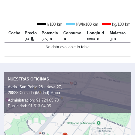
l/100 km
kWh/100 km
kg/100 km
Coche
Precio
Potencia
Consumo
Longitud
Maletero
(€)
(CV)
(mm)
(l)
No data available in table
NUESTRAS OFICINAS
Avda. San Pablo 28 - Nave 27,
28823 Coslada (Madrid)
Mapa
Administración:
91 724 05 70
Publicidad:
91 513 04 95