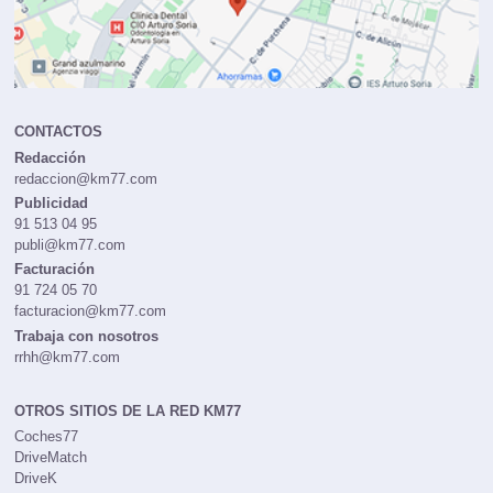
CONTACTOS
Redacción
redaccion@km77.com
Publicidad
91 513 04 95
publi@km77.com
Facturación
91 724 05 70
facturacion@km77.com
Trabaja con nosotros
rrhh@km77.com
OTROS SITIOS DE LA RED KM77
Coches77
DriveMatch
DriveK