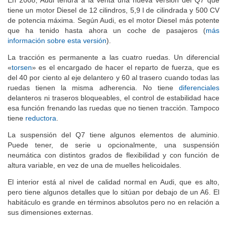
En 2008, Audi tendrá a la venta una nueva versión del Q7 que
tiene un motor Diesel de 12 cilindros, 5,9 l de cilindrada y 500 CV
de potencia máxima. Según Audi, es el motor Diesel más potente
que ha tenido hasta ahora un coche de pasajeros (
más
información sobre esta versión
).
La tracción es permanente a las cuatro ruedas. Un diferencial
«
torsen
» es el encargado de hacer el reparto de fuerza, que es
del 40 por ciento al eje delantero y 60 al trasero cuando todas las
ruedas tienen la misma adherencia. No tiene
diferenciales
delanteros ni traseros bloqueables, el control de estabilidad hace
esa función frenando las ruedas que no tienen tracción. Tampoco
tiene
reductora
.
La suspensión del Q7 tiene algunos elementos de aluminio.
Puede tener, de serie u opcionalmente, una suspensión
neumática con distintos grados de flexibilidad y con función de
altura variable, en vez de una de muelles helicoidales.
El interior está al nivel de calidad normal en Audi, que es alto,
pero tiene algunos detalles que lo sitúan por debajo de un A6. El
habitáculo es grande en términos absolutos pero no en relación a
sus dimensiones externas.