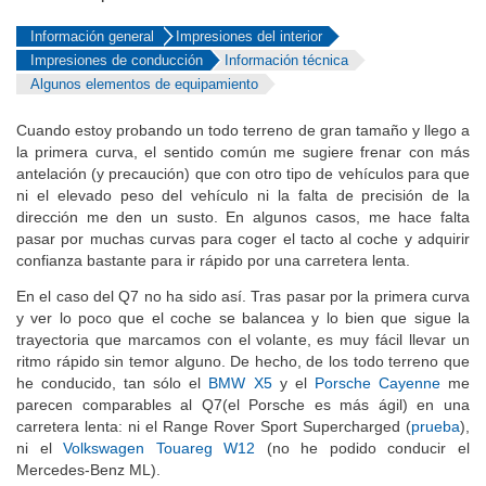
Información general
Impresiones del interior
Impresiones de conducción
Información técnica
Algunos elementos de equipamiento
Cuando estoy probando un todo terreno de gran tamaño y llego a
la primera curva, el sentido común me sugiere frenar con más
antelación (y precaución) que con otro tipo de vehículos para que
ni el elevado peso del vehículo ni la falta de precisión de la
dirección me den un susto. En algunos casos, me hace falta
pasar por muchas curvas para coger el tacto al coche y adquirir
confianza bastante para ir rápido por una carretera lenta.
En el caso del Q7 no ha sido así. Tras pasar por la primera curva
y ver lo poco que el coche se balancea y lo bien que sigue la
trayectoria que marcamos con el volante, es muy fácil llevar un
ritmo rápido sin temor alguno. De hecho, de los todo terreno que
he conducido, tan sólo el
BMW X5
y el
Porsche Cayenne
me
parecen comparables al Q7(el Porsche es más ágil) en una
carretera lenta: ni el Range Rover Sport Supercharged (
prueba
),
ni el
Volkswagen Touareg W12
(no he podido conducir el
Mercedes-Benz ML).