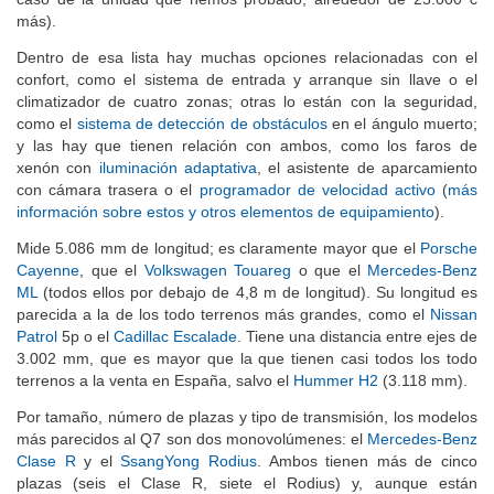
más).
Dentro de esa lista hay muchas opciones relacionadas con el
confort, como el sistema de entrada y arranque sin llave o el
climatizador de cuatro zonas; otras lo están con la seguridad,
como el
sistema de detección de obstáculos
en el ángulo muerto;
y las hay que tienen relación con ambos, como los faros de
xenón con
iluminación adaptativa
, el asistente de aparcamiento
con cámara trasera o el
programador de velocidad activo
(
más
información sobre estos y otros elementos de equipamiento
).
Mide 5.086 mm de longitud; es claramente mayor que el
Porsche
Cayenne
, que el
Volkswagen Touareg
o que el
Mercedes-Benz
ML
(todos ellos por debajo de 4,8 m de longitud). Su longitud es
parecida a la de los todo terrenos más grandes, como el
Nissan
Patrol
5p o el
Cadillac Escalade
. Tiene una distancia entre ejes de
3.002 mm, que es mayor que la que tienen casi todos los todo
terrenos a la venta en España, salvo el
Hummer H2
(3.118 mm).
Por tamaño, número de plazas y tipo de transmisión, los modelos
más parecidos al Q7 son dos monovolúmenes: el
Mercedes-Benz
Clase R
y el
SsangYong Rodius
. Ambos tienen más de cinco
plazas (seis el Clase R, siete el Rodius) y, aunque están