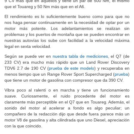
9 CV más que en aquellos y tiene un par de 500 Nm, el mismo
que el Touareg y 50 Nm más que en el A6.
El rendimiento es lo suficientemente bueno como para que no
nos haga pensar continuamente en la necesidad de optar por un
motor más potente. Los adelantamientos se realizan sin
problemas y los puertos de montaña que se pueden encontrar en
nuestras autovías los sube con facilidad a la velocidad máxima
legal en sexta velocidad.
Según se puede ver en
nuestra tabla de mediciones
, el Q7 (de
233 CV) era mucho más rápido que un Land Rover Discovery
TDV6 2.7 de 190 CV (
prueba de este modelo
) y recuperaba en
menos tiempo que un Range Rover Sport Supercharged (
prueba
)
que tiene un motor de gasolina con compresor que da 390 CV.
Vibra poco al ralentí o en marcha y tiene un funcionamiento
suave. Curiosamente, el ruido procedente del motor es
claramente más perceptible en el Q7 que en Touareg. Además, el
sonido del motor al acelerar a fondo es algo peculiar; un
compañero de la redacción dijo que desde fuera parece más un
motor V8 de gasolina y alta cilindrada que uno Diesel, apreciación
con la que coincido.