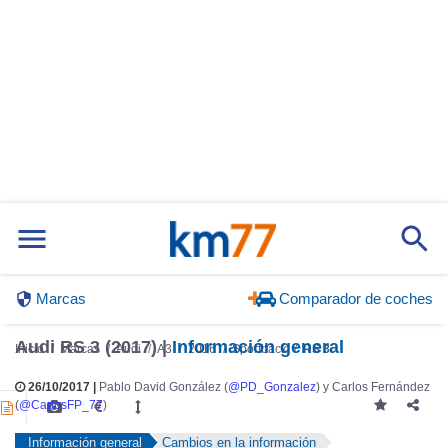
Marcas
Comparador de coches
Audi RS 3 (2017) |
Información general
Inicio
Marcas
Audi
A3
2016
Sportback
RS 3
26/10/2017 |
Pablo David González (
@PD_Gonzalez
) y Carlos Fernández
(
@CarlosFP_77
)
Información general
Cambios en la información