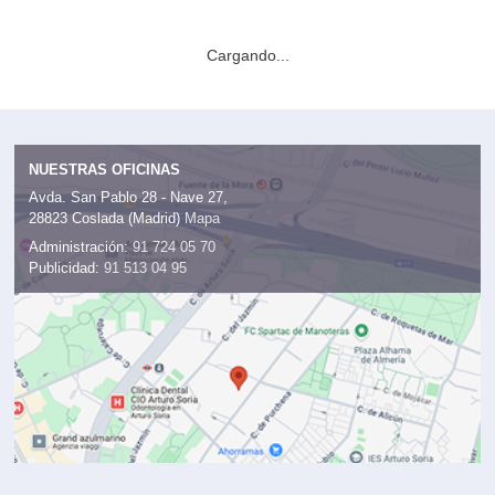
Cargando...
NUESTRAS OFICINAS
Avda. San Pablo 28 - Nave 27,
28823 Coslada (Madrid)
Mapa
Administración:
91 724 05 70
Publicidad:
91 513 04 95