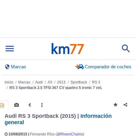
Marcas
Comparador de coches
Inicio
Marcas
Audi
A3
2013
Sportback
RS 3
RS 3 Sportback 2.5 TFSI 367 CV quattro S tronic 7 vel,
Audi RS 3 Sportback (2015) |
Información
general
10/08/2015 |
Fernando Ríos (
@RiversChains
)