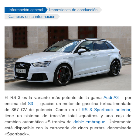
Información general
Impresiones de conducción
Cambios en la información
El RS 3 es la variante más potente de la gama
Audi A3
—por
encima del
S3
—, gracias un motor de gasolina turboalimentado
de 367 CV de potencia. Como en el
RS 3 Sportback anterior
,
tiene un sistema de tracción total «quattro» y una caja de
cambios automática «S tronic» de
doble embrague
. Únicamente
está disponible con la carrocería de cinco puertas, denominada
«Sportback».