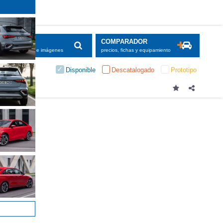
SCADOR
COMPARADOR
maciones, fichas e imágenes
precios, fichas y equipamiento
Disponible
Descatalogado
Prototipo