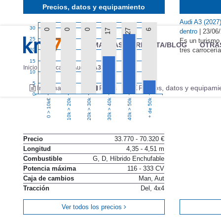
Precios, datos y equipamiento
Audi A3 (2027) 
30
0
0
0
17
27
6
dentro
|
23/06
25
Es un turismo
MARCAS
REVISTA/BLOG
OTRA
tres carrocer
20
15
Inicio
Marcas
Audi
A3
10
5
Información
Fotos
Precios, datos y equipami
0
10k > 20k
20k > 30k
30k > 40k
40k > 50k
+ de 50k
0 > 10k€
Precio
33.770 - 70.320 €
Longitud
4,35 - 4,51 m
Combustible
G, D, Híbrido Enchufable
Potencia máxima
116 - 333 CV
Caja de cambios
Man, Aut
Tracción
Del, 4x4
Ver todos los precios