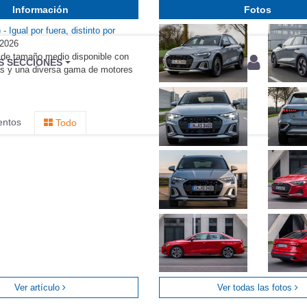
Información
Fotos
- Igual por fuera, distinto por
/2026
 de tamaño medio disponible con
BU
S SECCIONES
ías y una diversa gama de motores
infor
entos
Todo
Ver artículo
Ver todas las fotos