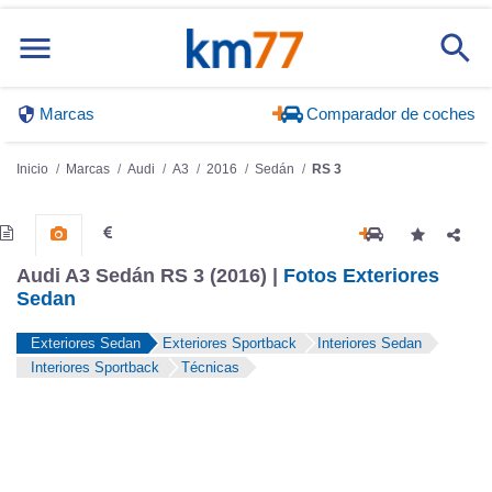
Marcas
Comparador de coches
Inicio
Marcas
Audi
A3
2016
Sedán
RS 3
Audi A3 Sedán RS 3 (2016) |
Fotos Exteriores
Sedan
Exteriores Sedan
Exteriores Sportback
Interiores Sedan
Interiores Sportback
Técnicas