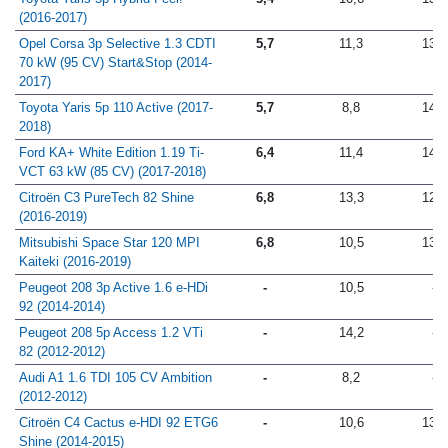
(2016-2017)
Opel Corsa 3p Selective 1.3 CDTI
5,7
11,3
13,5
70 kW (95 CV) Start&Stop (2014-
2017)
Toyota Yaris 5p 110 Active (2017-
5,7
8,8
14,8
2018)
Ford KA+ White Edition 1.19 Ti-
6,4
11,4
14,6
VCT 63 kW (85 CV) (2017-2018)
Citroën C3 PureTech 82 Shine
6,8
13,3
12,8
(2016-2019)
Mitsubishi Space Star 120 MPI
6,8
10,5
13,6
Kaiteki (2016-2019)
Peugeot 208 3p Active 1.6 e-HDi
-
10,5
-
92 (2014-2014)
Peugeot 208 5p Access 1.2 VTi
-
14,2
-
82 (2012-2012)
Audi A1 1.6 TDI 105 CV Ambition
-
8,2
-
(2012-2012)
Citroën C4 Cactus e-HDI 92 ETG6
-
10,6
13,1
Shine (2014-2015)