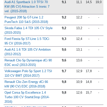
Audi A1 Sportback 1.0 TFSI 70
9,1
11,1
14,5
19,0
KW (95 CV) Attraction S tronic 7
vel. (2015-2018)
Peugeot 208 5p GT-Line 1.2
9,2
12,2
-
-
PureTech 110 S&S (2015-2018)
Skoda Fabia 1.4 TDI 105 CV Style
9,2
13,2
-
-
(2015-2015)
Ford Fiesta 5p ST-Line 1.5 TDCi
9,3
12,4
-
-
95 CV (2016-2017)
Audi A1 1.6 TDI 105 CV Ambition
9,6
13,1
-
-
(2012-2012)
Renault Clio 5p Dynamique dCi 90
9,6
13,6
-
-
EDC eco2 (2013-2015)
Volkswagen Polo 5p Sport 1.2 TSI
9,7
12,9
17,8
-
110 CV BMT (2014-2017)
Renault Clio Zen Energy dCi 66
9,8
10,9
14,8
-
kW (90 CV) EDC (2016-2018)
Opel Corsa 5p Excellence 1.4
9,8
12,6
15,7
-
Turbo 100 CV Start&Stop (2014-
2016)