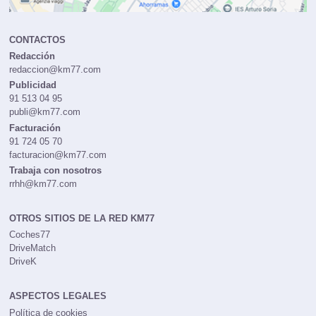
CONTACTOS
Redacción
redaccion@km77.com
Publicidad
91 513 04 95
publi@km77.com
Facturación
91 724 05 70
facturacion@km77.com
Trabaja con nosotros
rrhh@km77.com
OTROS SITIOS DE LA RED KM77
Coches77
DriveMatch
DriveK
ASPECTOS LEGALES
Política de cookies