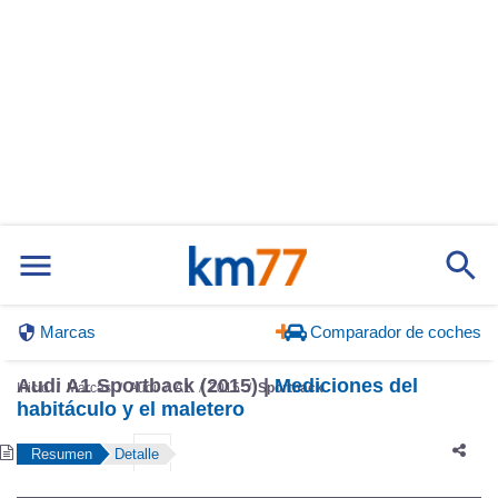
Marcas
Comparador de coches
Audi A1 Sportback (2015) |
Mediciones del
Inicio
Marcas
Audi
A1
2015
Sportback
habitáculo y el maletero
Resumen
Detalle