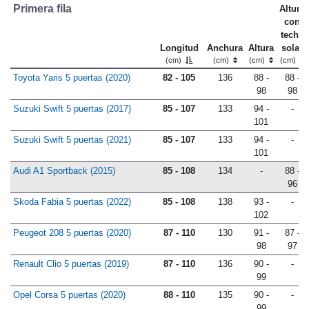
Primera fila
Altura
con
techo
Longitud
Anchura
Altura
solar
(cm)
(cm)
(cm)
(cm)
Toyota Yaris 5 puertas (2020)
82 - 105
136
88 -
88 -
98
98
Suzuki Swift 5 puertas (2017)
85 - 107
133
94 -
-
101
Suzuki Swift 5 puertas (2021)
85 - 107
133
94 -
-
101
Audi A1 Sportback (2015)
85 - 108
134
-
88 -
96
Skoda Fabia 5 puertas (2022)
85 - 108
138
93 -
-
102
Peugeot 208 5 puertas (2020)
87 - 110
130
91 -
87 -
98
97
Renault Clio 5 puertas (2019)
87 - 110
136
90 -
-
99
Opel Corsa 5 puertas (2020)
88 - 110
135
90 -
-
99