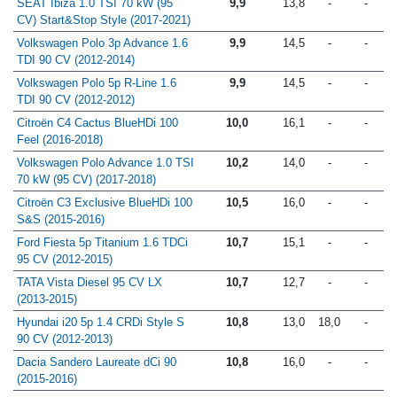
SEAT Ibiza 1.0 TSI 70 kW (95
9,9
13,8
-
-
CV) Start&Stop Style (2017-2021)
Volkswagen Polo 3p Advance 1.6
9,9
14,5
-
-
TDI 90 CV (2012-2014)
Volkswagen Polo 5p R-Line 1.6
9,9
14,5
-
-
TDI 90 CV (2012-2012)
Citroën C4 Cactus BlueHDi 100
10,0
16,1
-
-
Feel (2016-2018)
Volkswagen Polo Advance 1.0 TSI
10,2
14,0
-
-
70 kW (95 CV) (2017-2018)
Citroën C3 Exclusive BlueHDi 100
10,5
16,0
-
-
S&S (2015-2016)
Ford Fiesta 5p Titanium 1.6 TDCi
10,7
15,1
-
-
95 CV (2012-2015)
TATA Vista Diesel 95 CV LX
10,7
12,7
-
-
(2013-2015)
Hyundai i20 5p 1.4 CRDi Style S
10,8
13,0
18,0
-
90 CV (2012-2013)
Dacia Sandero Laureate dCi 90
10,8
16,0
-
-
(2015-2016)