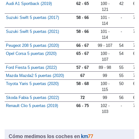
Audi A1 Sportback (2019)
62 - 65
100 -
42
67
121
Suzuki Swift 5 puertas (2017)
58 - 66
101 -
-
72
114
Suzuki Swift 5 puertas (2021)
58 - 66
101 -
-
72
114
Peugeot 208 5 puertas (2020)
66 - 67
99 - 107
54
70
Opel Corsa 5 puertas (2020)
65 - 67
100 -
54
69
107
Ford Fiesta 5 puertas (2022)
57 - 67
89 - 98
55
72
Mazda Mazda2 5 puertas (2020)
67
99
55
73
Toyota Yaris 5 puertas (2020)
58 - 68
100 -
50
68
115
Skoda Fabia 5 puertas (2022)
72
99
56
69
Renault Clio 5 puertas (2019)
66 - 75
102 -
-
77
103
Cómo medimos los coches en