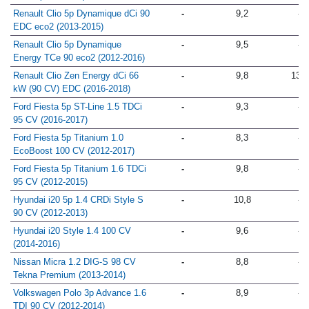
Renault Clio 5p Dynamique dCi 90
-
9,2
-
EDC eco2 (2013-2015)
Renault Clio 5p Dynamique
-
9,5
-
Energy TCe 90 eco2 (2012-2016)
Renault Clio Zen Energy dCi 66
-
9,8
13,0
kW (90 CV) EDC (2016-2018)
Ford Fiesta 5p ST-Line 1.5 TDCi
-
9,3
-
95 CV (2016-2017)
Ford Fiesta 5p Titanium 1.0
-
8,3
-
EcoBoost 100 CV (2012-2017)
Ford Fiesta 5p Titanium 1.6 TDCi
-
9,8
-
95 CV (2012-2015)
Hyundai i20 5p 1.4 CRDi Style S
-
10,8
-
90 CV (2012-2013)
Hyundai i20 Style 1.4 100 CV
-
9,6
-
(2014-2016)
Nissan Micra 1.2 DIG-S 98 CV
-
8,8
-
Tekna Premium (2013-2014)
Volkswagen Polo 3p Advance 1.6
-
8,9
-
TDI 90 CV (2012-2014)