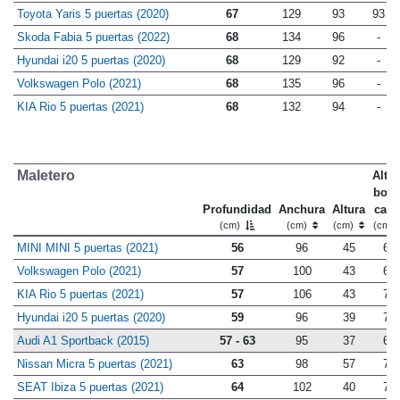
Toyota Yaris 5 puertas (2020)
67
129
93
93
Skoda Fabia 5 puertas (2022)
68
134
96
-
Hyundai i20 5 puertas (2020)
68
129
92
-
Volkswagen Polo (2021)
68
135
96
-
KIA Rio 5 puertas (2021)
68
132
94
-
Maletero
Altu
bord
Profundidad
Anchura
Altura
carg
(cm)
(cm)
(cm)
(cm)
MINI MINI 5 puertas (2021)
56
96
45
67
Volkswagen Polo (2021)
57
100
43
68
KIA Rio 5 puertas (2021)
57
106
43
70
Hyundai i20 5 puertas (2020)
59
96
39
71
Audi A1 Sportback (2015)
57 - 63
95
37
68
Nissan Micra 5 puertas (2021)
63
98
57
73
SEAT Ibiza 5 puertas (2021)
64
102
40
73