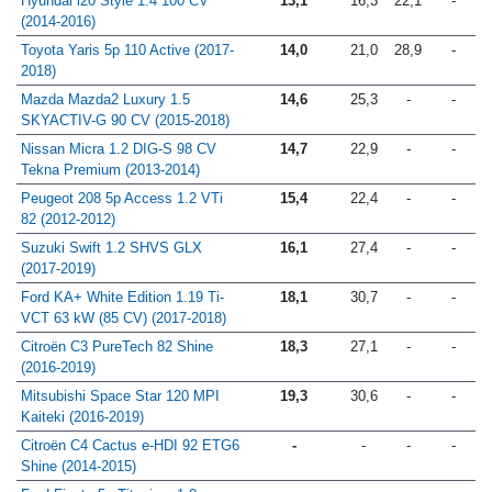
Hyundai i20 Style 1.4 100 CV
13,1
16,3
22,1
-
(2014-2016)
Toyota Yaris 5p 110 Active (2017-
14,0
21,0
28,9
-
2018)
Mazda Mazda2 Luxury 1.5
14,6
25,3
-
-
SKYACTIV-G 90 CV (2015-2018)
Nissan Micra 1.2 DIG-S 98 CV
14,7
22,9
-
-
Tekna Premium (2013-2014)
Peugeot 208 5p Access 1.2 VTi
15,4
22,4
-
-
82 (2012-2012)
Suzuki Swift 1.2 SHVS GLX
16,1
27,4
-
-
(2017-2019)
Ford KA+ White Edition 1.19 Ti-
18,1
30,7
-
-
VCT 63 kW (85 CV) (2017-2018)
Citroën C3 PureTech 82 Shine
18,3
27,1
-
-
(2016-2019)
Mitsubishi Space Star 120 MPI
19,3
30,6
-
-
Kaiteki (2016-2019)
Citroën C4 Cactus e-HDI 92 ETG6
-
-
-
-
Shine (2014-2015)