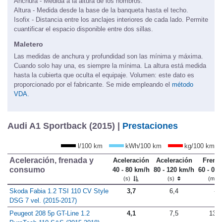
Anchura - Medida a la altura de los hombros.
Altura - Medida desde la base de la banqueta hasta el techo.
Isofix - Distancia entre los anclajes interiores de cada lado. Permite
cuantificar el espacio disponible entre dos sillas.
Maletero
Las medidas de anchura y profundidad son las mínima y máxima.
Cuando solo hay una, es siempre la mínima. La altura está medida
hasta la cubierta que oculta el equipaje. Volumen: este dato es
proporcionado por el fabricante. Se mide empleando el
método
VDA.
Audi A1 Sportback (2015) |
Prestaciones
l/100 km
kWh/100 km
kg/100 km
Aceleración, frenada y
Aceleración
Aceleración
Frena
consumo
40 - 80 km/h
80 - 120 km/h
60 - 0 
(s)
(s)
(m)
Skoda Fabia 1.2 TSI 110 CV Style
3,7
6,4
-
DSG 7 vel. (2015-2017)
Peugeot 208 5p GT-Line 1.2
4,1
7,5
13,5