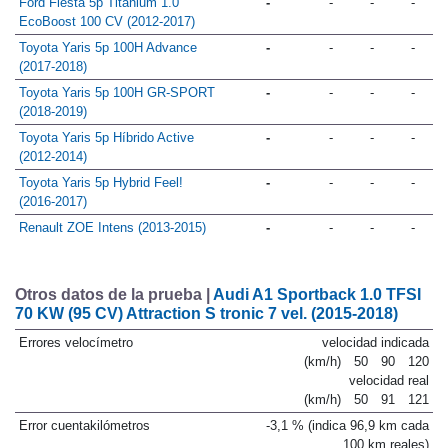
Ford Fiesta 5p Titanium 1.0
-
-
-
-
EcoBoost 100 CV (2012-2017)
Toyota Yaris 5p 100H Advance
-
-
-
-
(2017-2018)
Toyota Yaris 5p 100H GR-SPORT
-
-
-
-
(2018-2019)
Toyota Yaris 5p Híbrido Active
-
-
-
-
(2012-2014)
Toyota Yaris 5p Hybrid Feel!
-
-
-
-
(2016-2017)
Renault ZOE Intens (2013-2015)
-
-
-
-
Otros datos de la prueba |
Audi A1 Sportback 1.0 TFSI
70 KW (95 CV) Attraction S tronic 7 vel. (2015-2018)
Errores velocímetro
velocidad indicada
(km/h)
50
90
120
velocidad real
(km/h)
50
91
121
Error cuentakilómetros
-3,1 % (indica 96,9 km cada
100 km reales)