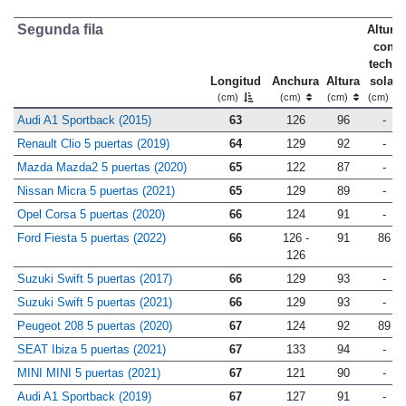
Segunda fila
Altura
con
techo
Longitud
Anchura
Altura
solar
(cm)
(cm)
(cm)
(cm)
Audi A1 Sportback (2015)
63
126
96
-
Renault Clio 5 puertas (2019)
64
129
92
-
Mazda Mazda2 5 puertas (2020)
65
122
87
-
Nissan Micra 5 puertas (2021)
65
129
89
-
Opel Corsa 5 puertas (2020)
66
124
91
-
Ford Fiesta 5 puertas (2022)
66
126 -
91
86
126
Suzuki Swift 5 puertas (2017)
66
129
93
-
Suzuki Swift 5 puertas (2021)
66
129
93
-
Peugeot 208 5 puertas (2020)
67
124
92
89
SEAT Ibiza 5 puertas (2021)
67
133
94
-
MINI MINI 5 puertas (2021)
67
121
90
-
Audi A1 Sportback (2019)
67
127
91
-