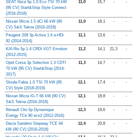
SEAT Ibiza 5p 1.0 Eco TSI 70 kW
11,0
15,7
-
-
(95 CV) Start&Stop Style Connect
(2016-2018)
Nissan Micra 1.5 dCi 66 kW (90
11,0
18,1
-
-
CV) S&S Tekna (2016-2018)
Peugeot 208 3p Active 1.6 e-HDi
11,1
13,6
-
-
92 (2014-2014)
KIA Rio 5p 1.4 CRDi VGT Emotion
11,2
14,1
21,3
-
(2012-2015)
Opel Corsa 3p Selective 1.3 CDTI
11,3
14,7
-
-
70 kW (95 CV) Start&Stop (2014-
2017)
Skoda Fabia 1.0 TSI 70 kW (95
12,1
17,4
-
-
CV) Style (2018-2019)
Nissan Micra IG-T 66 kW (90 CV)
12,1
18,8
-
-
S&S Tekna (2016-2018)
Renault Clio 5p Dynamique
12,3
19,6
-
-
Energy TCe 90 eco2 (2012-2016)
Dacia Sandero Stepway TCE 66
12,4
20,8
-
-
kW (90 CV) (2016-2018)