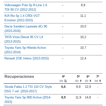
Volkswagen Polo 5p R-Line 1.6
-
8,9
-
TDI 90 CV (2012-2012)
KIA Rio 5p 1.4 CRDi VGT
-
11,1
-
Emotion (2012-2015)
Dacia Sandero Laureate dCi 90
-
10,0
-
(2015-2016)
TATA Vista Diesel 95 CV LX
-
10,2
-
(2013-2015)
Toyota Yaris 5p Híbrido Active
-
10,7
-
(2012-2014)
Renault ZOE Intens (2013-2015)
-
12,4
-
Recuperaciones
4ª
5ª
6ª
7ª
(s)
(s)
(s)
(s)
Skoda Fabia 1.2 TSI 110 CV Style
6,6
8,9
12,9
-
DSG 7 vel. (2015-2017)
Toyota Yaris 5p 90D Active (2014-
8,9
11,9
14,8
-
2015)