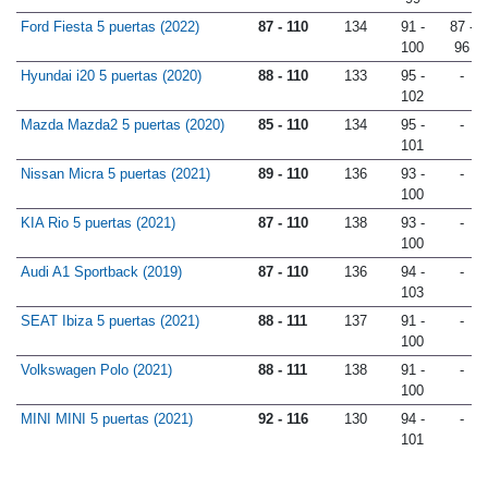
Ford Fiesta 5 puertas (2022)
87 - 110
134
91 -
87 -
100
96
Hyundai i20 5 puertas (2020)
88 - 110
133
95 -
-
102
Mazda Mazda2 5 puertas (2020)
85 - 110
134
95 -
-
101
Nissan Micra 5 puertas (2021)
89 - 110
136
93 -
-
100
KIA Rio 5 puertas (2021)
87 - 110
138
93 -
-
100
Audi A1 Sportback (2019)
87 - 110
136
94 -
-
103
SEAT Ibiza 5 puertas (2021)
88 - 111
137
91 -
-
100
Volkswagen Polo (2021)
88 - 111
138
91 -
-
100
MINI MINI 5 puertas (2021)
92 - 116
130
94 -
-
101