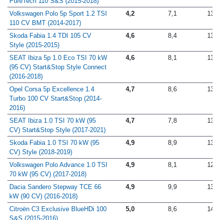
PureTech 110 S&S (2015-2018)
Volkswagen Polo 5p Sport 1.2 TSI
4,2
7,1
13,3
110 CV BMT (2014-2017)
Skoda Fabia 1.4 TDI 105 CV
4,6
8,4
13,2
Style (2015-2015)
SEAT Ibiza 5p 1.0 Eco TSI 70 kW
4,6
8,1
13,4
(95 CV) Start&Stop Style Connect
(2016-2018)
Opel Corsa 5p Excellence 1.4
4,7
8,6
13,4
Turbo 100 CV Start&Stop (2014-
2016)
SEAT Ibiza 1.0 TSI 70 kW (95
4,7
7,8
13,7
CV) Start&Stop Style (2017-2021)
Skoda Fabia 1.0 TSI 70 kW (95
4,9
8,9
13,4
CV) Style (2018-2019)
Volkswagen Polo Advance 1.0 TSI
4,9
8,1
12,8
70 kW (95 CV) (2017-2018)
Dacia Sandero Stepway TCE 66
4,9
9,9
13,5
kW (90 CV) (2016-2018)
Citroën C3 Exclusive BlueHDi 100
5,0
8,6
14,2
S&S (2015-2016)