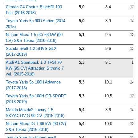
Citroën C4 Cactus BlueHDi 100
5,0
8,4
12,9
Feel (2016-2018)
Toyota Yaris 5p 90D Active (2014-
5,0
8,9
14,1
2015)
Nissan Micra 1.5 dCi 66 kW (90
5,1
9,5
13,0
CV) S&S Tekna (2016-2018)
Suzuki Swift 1.2 SHVS GLX
5,2
9,6
13,6
(2017-2019)
Audi A1 Sportback 1.0 TFSI 70
5,3
9,1
13
KW (95 CV) Attraction S tronic 7
vel. (2015-2018)
Toyota Yaris 5p 100H Advance
5,3
10,1
14,4
(2017-2018)
Toyota Yaris 5p 100H GR-SPORT
5,3
10,5
13,8
(2018-2019)
Mazda Mazda2 Luxury 1.5
5,4
8,6
14,7
SKYACTIV-G 90 CV (2015-2018)
Nissan Micra IG-T 66 kW (90 CV)
5,4
10,0
13,4
S&S Tekna (2016-2018)
Toyota Yaris 5p Hybrid Feel!
5,4
10,6
13,6