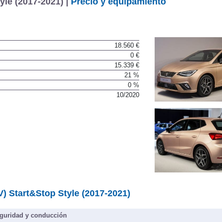
yle (2017-2021) |
Precio y equipamiento
18.560 €
0 €
15.339 €
21 %
0 %
10/2020
V) Start&Stop Style (2017-2021)
guridad y conducción