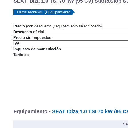
SEAT Ibiza 1.0 TSI 70 kW (95 CV) Start&Stop St
Datos técnicos
Equipamiento
Precio
(con descuento y equipamiento seleccionado)
Descuento oficial
Precio sin impuestos
IVA
Impuesto de matriculación
Tarifa de
Equipamiento -
SEAT Ibiza 1.0 TSI 70 kW (95 C
Se