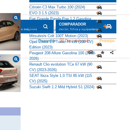
Citroën C3 Max Turbo 100 (2024)
EVO 3 1.5 (2023)
Fiat Grande Panda Pop 1.2 Gasolina
100 CV (2025)
SCADOR
COMPARADOR
maciones, fichas e imágenes
precios, fichas y equipamiento
MG MG3 Gasolina Standard (2025)
Mitsubishi Colt 100T Motion (2023)
Disponible
Descatalogado
Prototipo
Opel Corsa 1.2 Turbo 74 kW (100 CV)
Edition (2023)
Peugeot 208 Allure Gasolina 100 (2023-
2026)
Renault Clio evolution TCe 67 kW (90
CV) (2023-2026)
SEAT Ibiza Style 1.0 TSI 85 kW (115
CV) (2025)
Suzuki Swift 1.2 Mild Hybrid S1 (2024)