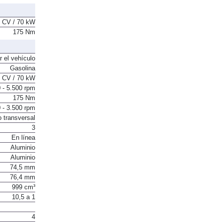
 CV / 70 kW
175 Nm
r el vehículo
Gasolina
 CV / 70 kW
 - 5.500 rpm
175 Nm
 - 3.500 rpm
o transversal
3
En línea
Aluminio
Aluminio
74,5 mm
76,4 mm
999 cm³
10,5 a 1
4