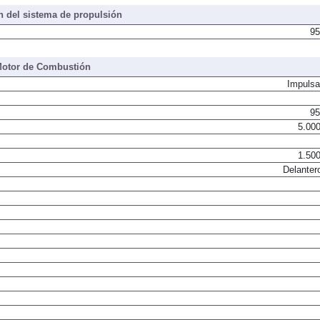
 del sistema de propulsión
95
otor de Combustión
Impulsa
95
5.000
1.500
Delanter