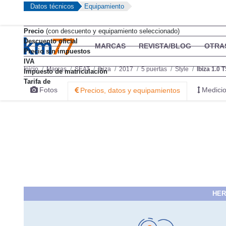
Datos técnicos
Equipamiento
Precio
(con descuento y equipamiento seleccionado)
Descuento oficial
MARCAS
REVISTA/BLOG
OTRA
Precio sin impuestos
IVA
Inicio
Marcas
SEAT
Ibiza
2017
5 puertas
Style
Ibiza 1.0 
Impuesto de matriculación
Tarifa de
Fotos
Medicio
Precios, datos y equipamientos
HER