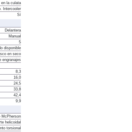
 en la culata
. Intercooler
Sí
Delantera
Manual
5
o disponible
sco en seco
e engranajes
8,3
16,0
24,5
33,8
42,4
9,9
o McPherson
te helicoidal
to torsional