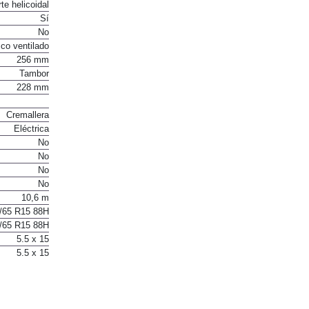
te helicoidal
Sí
No
co ventilado
256 mm
Tambor
228 mm
Cremallera
Eléctrica
No
No
No
No
10,6 m
/65 R15 88H
/65 R15 88H
5.5 x 15
5.5 x 15