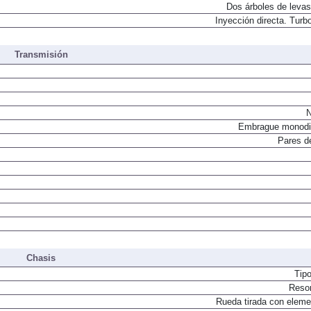
Dos árboles de levas
Inyección directa. Turbo
Transmisión
N
Embrague monodi
Pares d
Chasis
Tip
Resor
Rueda tirada con elemen