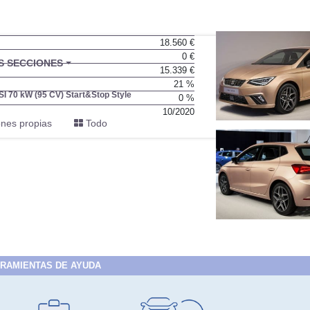
18.560 €
0 €
BU
S SECCIONES
15.339 €
infor
21 %
TSI 70 kW (95 CV) Start&Stop Style
0 %
10/2020
nes propias
Todo
RAMIENTAS DE AYUDA