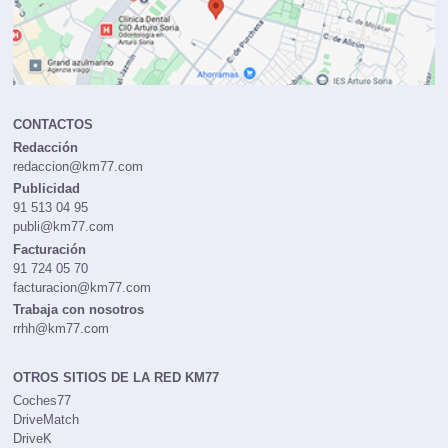
CONTACTOS
Redacción
redaccion@km77.com
Publicidad
91 513 04 95
publi@km77.com
Facturación
91 724 05 70
facturacion@km77.com
Trabaja con nosotros
rrhh@km77.com
OTROS SITIOS DE LA RED KM77
Coches77
DriveMatch
DriveK