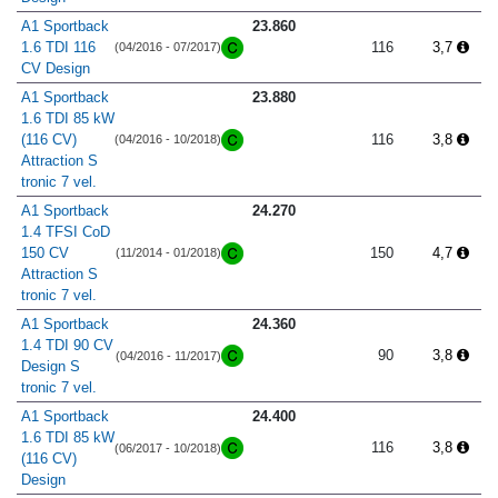
A1 Sportback
23.860
1.6 TDI 116
116
3,7
(04/2016 - 07/2017)
CV Design
A1 Sportback
23.880
1.6 TDI 85 kW
(116 CV)
116
3,8
(04/2016 - 10/2018)
Attraction S
tronic 7 vel.
A1 Sportback
24.270
1.4 TFSI CoD
150 CV
150
4,7
(11/2014 - 01/2018)
Attraction S
tronic 7 vel.
A1 Sportback
24.360
1.4 TDI 90 CV
90
3,8
(04/2016 - 11/2017)
Design S
tronic 7 vel.
A1 Sportback
24.400
1.6 TDI 85 kW
116
3,8
(06/2017 - 10/2018)
(116 CV)
Design