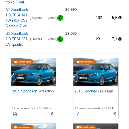
tronic 7 vel.
A1 Sportback
30.890
1.8 TFSI 141
192
5,6
(03/2015 - 10/2018)
kW (192 CV)
S tronic 7 vel.
S1 Sportback
37.080
2.0 TFSI 231
231
7,1
(11/2014 - 10/2018)
CV quattro
Descatalogado
Descatalogado
2015 Sportback |
Attraction
2015 Sportback |
Design
17 versiones desde 18.940 €
17 versiones desde 21.290 €
Descatalogado
Descatalogado