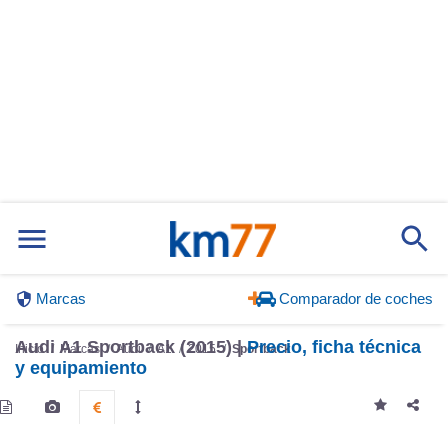
Marcas
Comparador de coches
Audi A1 Sportback (2015) |
Precio, ficha técnica
Inicio
Marcas
Audi
A1
2015
Sportback
y equipamiento