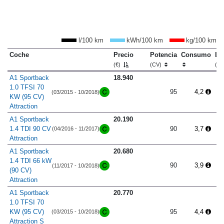
l/100 km
kWh/100 km
kg/100 km
Coche
Precio
Potencia
Consumo
Lo
(€)
(CV)
(m
A1 Sportback
18.940
1.0 TFSI 70
95
4,2
(03/2015 - 10/2018)
KW (95 CV)
Attraction
A1 Sportback
20.190
1.4 TDI 90 CV
90
3,7
(04/2016 - 11/2017)
Attraction
A1 Sportback
20.680
1.4 TDI 66 kW
90
3,9
(11/2017 - 10/2018)
(90 CV)
Attraction
A1 Sportback
20.770
1.0 TFSI 70
KW (95 CV)
95
4,4
(03/2015 - 10/2018)
Attraction S