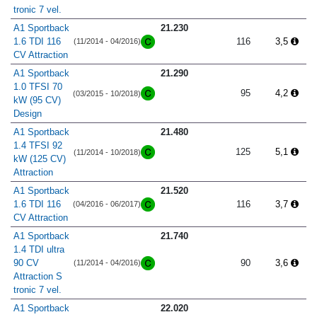
tronic 7 vel.
A1 Sportback
21.230
1.6 TDI 116
116
3,5
(11/2014 - 04/2016)
CV Attraction
A1 Sportback
21.290
1.0 TFSI 70
95
4,2
(03/2015 - 10/2018)
kW (95 CV)
Design
A1 Sportback
21.480
1.4 TFSI 92
125
5,1
(11/2014 - 10/2018)
kW (125 CV)
Attraction
A1 Sportback
21.520
1.6 TDI 116
116
3,7
(04/2016 - 06/2017)
CV Attraction
A1 Sportback
21.740
1.4 TDI ultra
90 CV
90
3,6
(11/2014 - 04/2016)
Attraction S
tronic 7 vel.
A1 Sportback
22.020