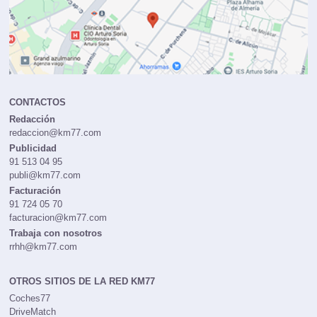
CONTACTOS
Redacción
redaccion@km77.com
Publicidad
91 513 04 95
publi@km77.com
Facturación
91 724 05 70
facturacion@km77.com
Trabaja con nosotros
rrhh@km77.com
OTROS SITIOS DE LA RED KM77
Coches77
DriveMatch