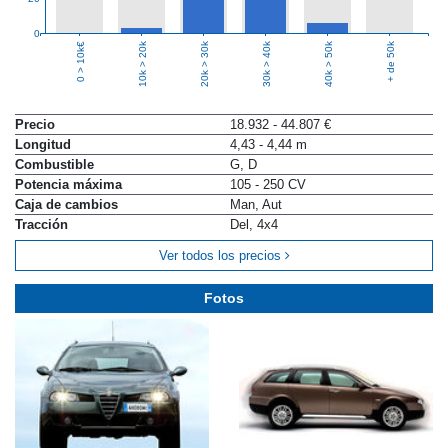
0
10k > 20k
20k > 30k
30k > 40k
40k > 50k
+ de 50k
0 > 10k€
Precio
18.932 - 44.807 €
Longitud
4,43 - 4,44 m
Combustible
G, D
Potencia máxima
105 - 250 CV
Caja de cambios
Man, Aut
Tracción
Del, 4x4
Ver todos los precios
Fotos