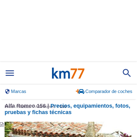
Marcas
Comparador de coches
Alfa Romeo 156 |
Precios, equipamientos, fotos,
Inicio
Marcas
Alfa Romeo
156
pruebas y fichas técnicas