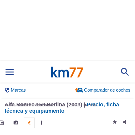
Marcas
Comparador de coches
Alfa Romeo 156 Berlina (2003) |
Precio, ficha
Inicio
Marcas
Alfa Romeo
156
2003
Berlina
técnica y equipamiento