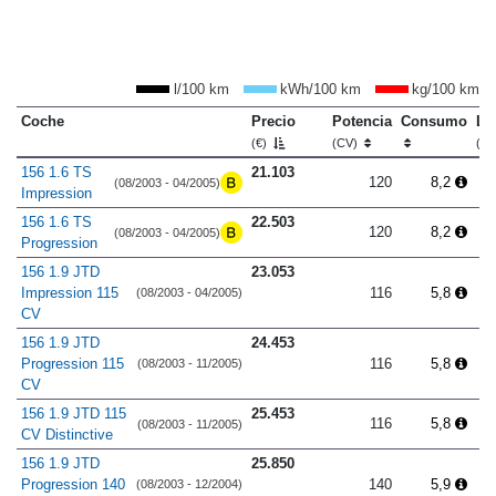
l/100 km
kWh/100 km
kg/100 km
Coche
Precio
Potencia
Consumo
Lo
(€)
(CV)
(m
156 1.6 TS
21.103
120
8,2
(08/2003 - 04/2005)
Impression
156 1.6 TS
22.503
120
8,2
(08/2003 - 04/2005)
Progression
156 1.9 JTD
23.053
Impression 115
116
5,8
(08/2003 - 04/2005)
CV
156 1.9 JTD
24.453
Progression 115
116
5,8
(08/2003 - 11/2005)
CV
156 1.9 JTD 115
25.453
116
5,8
(08/2003 - 11/2005)
CV Distinctive
156 1.9 JTD
25.850
Progression 140
140
5,9
(08/2003 - 12/2004)