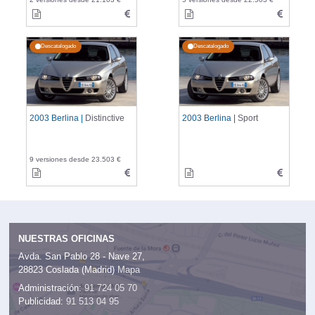
Descatalogado
Descatalogado
2003 Berlina |
Distinctive
2003 Berlina |
Sport
9 versiones desde 23.503 €
NUESTRAS OFICINAS
Avda. San Pablo 28 - Nave 27,
28823 Coslada (Madrid)
Mapa
Administración:
91 724 05 70
Publicidad:
91 513 04 95