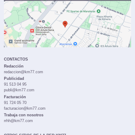
CONTACTOS
Redacción
redaccion@km77.com
Publicidad
91 513 04 95
publi@km77.com
Facturación
91 724 05 70
facturacion@km77.com
Trabaja con nosotros
rrhh@km77.com