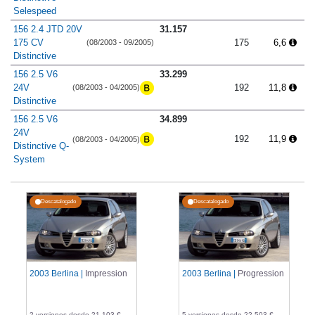
Selespeed
156 2.4 JTD 20V
31.157
175 CV
175
6,6
(08/2003 - 09/2005)
Distinctive
156 2.5 V6
33.299
24V
192
11,8
(08/2003 - 04/2005)
Distinctive
156 2.5 V6
34.899
24V
192
11,9
(08/2003 - 04/2005)
Distinctive Q-
System
Descatalogado
Descatalogado
2003 Berlina |
Impression
2003 Berlina |
Progression
2 versiones desde 21.103 €
5 versiones desde 22.503 €