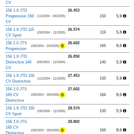
CV
156 1.9 JTD
26.453
Progression 150
150
5,9
(12/2004 - 04/2005)
CV
156 1.9 JTD 115
26.574
116
5,8
(09/2004 - 11/2005)
CV Sport
156 2.0 JTS
26.602
166
8,6
(08/2003 - 04/2005)
Progression
156 1.9 JTD
26.850
Distinctive 140
140
5,9
(08/2003 - 12/2004)
CV
156 1.9 JTD 150
27.453
150
5,9
(12/2004 - 11/2005)
CV Distinctive
156 2.0 JTS
27.602
165 CV
166
8,6
(08/2003 - 09/2005)
Distinctive
156 1.9 JTD 150
28.574
150
5,9
(09/2005 - 11/2005)
CV Sport
156 2.0 JTS
28.802
165 CV
166
8,6
(08/2003 - 09/2005)
Distinctive