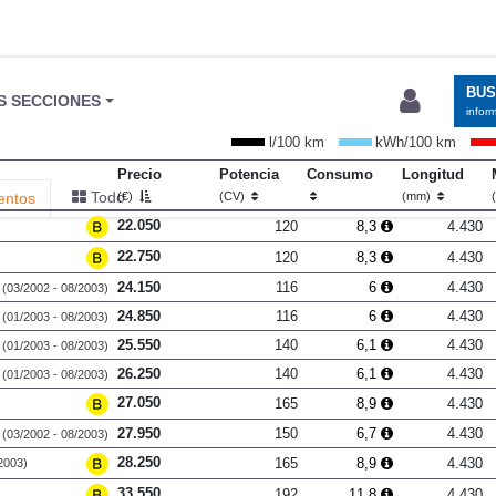
BU
S SECCIONES
infor
l/100 km
kWh/100 km
Precio
Potencia
Consumo
Longitud
Todo
entos
(€)
(CV)
(mm)
22.050
120
8,3
4.430
22.750
120
8,3
4.430
24.150
116
6
4.430
(03/2002 - 08/2003)
24.850
116
6
4.430
(01/2003 - 08/2003)
25.550
140
6,1
4.430
(01/2003 - 08/2003)
26.250
140
6,1
4.430
(01/2003 - 08/2003)
27.050
165
8,9
4.430
27.950
150
6,7
4.430
(03/2002 - 08/2003)
28.250
165
8,9
4.430
2003)
33.550
192
11,8
4.430