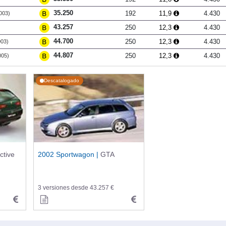
35.250
192
11,9
4.430
003)
43.257
250
12,3
4.430
44.700
250
12,3
4.430
003)
44.807
250
12,3
4.430
005)
Descatalogado
ctive
2002 Sportwagon |
GTA
3 versiones desde 43.257 €