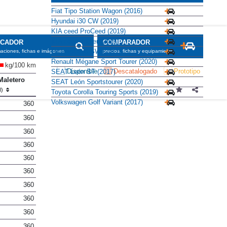
Fiat Tipo Station Wagon (2016)
Hyundai i30 CW (2019)
KIA ceed ProCeed (2019)
KIA ceed Tourer (2019)
SCADOR
COMPARADOR
Peugeot 308 SW (2017)
maciones, fichas e imágenes
precios, fichas y equipamiento
Renault Mégane Sport Tourer (2020)
kg/100 km
Disponible
Descatalogado
Prototipo
SEAT León ST (2017)
Maletero
SEAT León Sportstourer (2020)
(l)
Toyota Corolla Touring Sports (2019)
Volkswagen Golf Variant (2017)
360
360
360
360
360
360
360
360
360
360