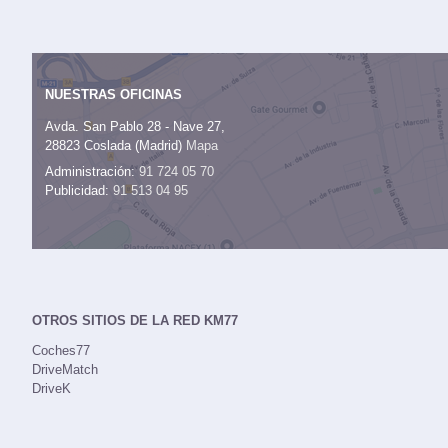
NUESTRAS OFICINAS
Avda. San Pablo 28 - Nave 27,
28823 Coslada (Madrid)
Mapa
Administración:
91 724 05 70
Publicidad:
91 513 04 95
OTROS SITIOS DE LA RED KM77
Coches77
DriveMatch
DriveK