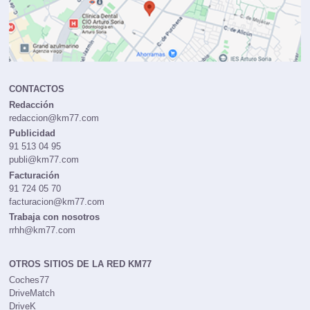
CONTACTOS
Redacción
redaccion@km77.com
Publicidad
91 513 04 95
publi@km77.com
Facturación
91 724 05 70
facturacion@km77.com
Trabaja con nosotros
rrhh@km77.com
OTROS SITIOS DE LA RED KM77
Coches77
DriveMatch
DriveK